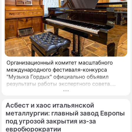
Организационный комитет масштабного
международного фестиваля-конкурса
"Музыка Гордых" официально объявил
результаты работы экспертного совета.
После длительного и тщательного изучения
более чем двух тысяч заявок был
Асбест и хаос итальянской
сформирован шорт-лист из 100 лучших
исполнителей.
металлургии: главный завод Европы
под угрозой закрытия из-за
евробюрократии