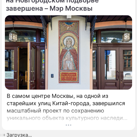
Металлургический завод компании Acciaierie
завершена – Мэр Москвы
d'Italia (ADI), ранее известной как Ilva
(Ильва), является крупнейшим на
территории Европы.
В самом центре Москвы, на одной из
старейших улиц Китай-города, завершился
масштабный проект по сохранению
уникального объекта культурного наследия –
Церкви Илии Пророка в Новгородском
подворье. Этот храм, ставший
Загрузка...