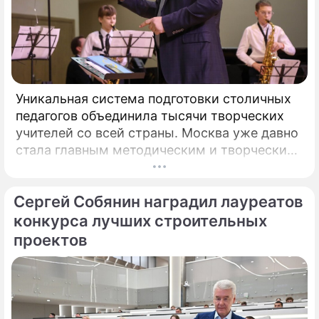
Уникальная система подготовки столичных
педагогов объединила тысячи творческих
учителей со всей страны. Москва уже давно
стала главным методическим и творческим
центром России, где рождаются самые
передовые практики воспитания молодых
Сергей Собянин наградил лауреатов
талантов.
конкурса лучших строительных
проектов