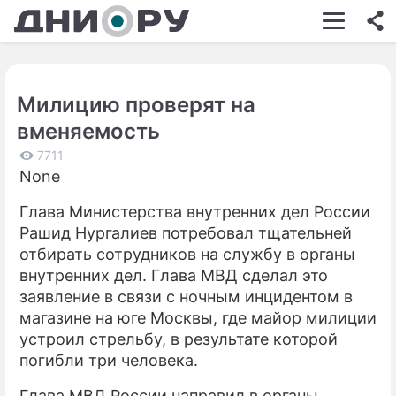
ШОУ-БИЗНЕС
АВТО
Милицию проверят на
КИНО
вменяемость
НЕДВИЖИМОСТЬ
7711
None
ЗДОРОВЬЕ
Глава Министерства внутренних дел России
ЭКОНОМИКА
Рашид Нургалиев потребовал тщательней
ПРОИСШЕСТВИЯ
отбирать сотрудников на службу в органы
внутренних дел. Глава МВД сделал это
СОННИК
заявление в связи с ночным инцидентом в
магазине на юге Москвы, где майор милиции
СТИЛЬ ЖИЗНИ
устроил стрельбу, в результате которой
СЕРИАЛЫ
погибли три человека.
ИГРЫ
Глава МВД России направил в органы