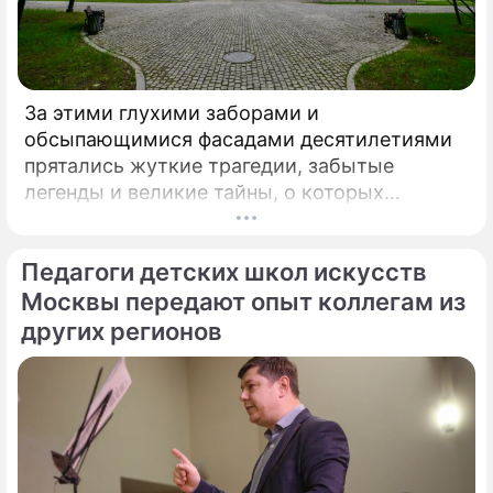
За этими глухими заборами и
обсыпающимися фасадами десятилетиями
прятались жуткие трагедии, забытые
легенды и великие тайны, о которых
миллионы прохожих даже не догадывались.
Французский писатель В.
Педагоги детских школ искусств
Москвы передают опыт коллегам из
других регионов