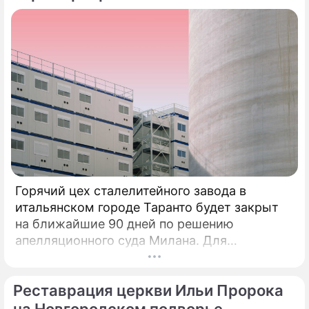
Горячий цех сталелитейного завода в
итальянском городе Таранто будет закрыт
на ближайшие 90 дней по решению
апелляционного суда Милана. Для
возобновления производства необходимо
убрать все асбестовые элементы
Реставрация церкви Ильи Пророка
конструкций и оборудования из цеха,
сообщает портал Eurometal.
на Новгородском подворье