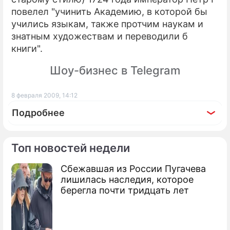
повелел "учинить Академию, в которой бы
учились языкам, также протчим наукам и
знатным художествам и переводили б
книги".
Шоу-бизнес в Telegram
8 февраля 2009, 14:12
Подробнее
Топ новостей недели
Сбежавшая из России Пугачева
По теме
лишилась наследия, которое
берегла почти тридцать лет
Продолжение: В Бразилии
начался карнавал