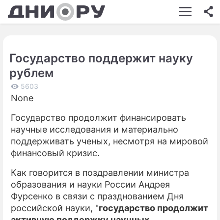
ШОУ-БИЗНЕС
АВТО
Государство поддержит науку
КИНО
рублем
НЕДВИЖИМОСТЬ
5603
None
ЗДОРОВЬЕ
Государство продолжит финансировать
ЭКОНОМИКА
научные исследования и материально
ПРОИСШЕСТВИЯ
поддерживать ученых, несмотря на мировой
финансовый кризис.
СОННИК
Как говорится в поздравлении министра
СТИЛЬ ЖИЗНИ
образования и науки России Андрея
Фурсенко в связи с празднованием Дня
СЕРИАЛЫ
российской науки, "
государство продолжит
ИГРЫ
активную поддержку научных