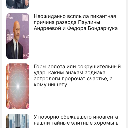
Фурсенко поменяет студентам
Неожиданно всплыла пикантная
ориентацию
причина развода Паулины
Андреевой и Федора Бондарчука
Бизнесу предлагают учить студентов
Путин увеличил зарплату академикам
Сюжеты
Горы золота или сокрушительный
Праздники
удар: каким знакам зодиака
астрологи пророчат счастье, а
кому нищету
У позорно сбежавшего иноагента
нашли тайные элитные хоромы в