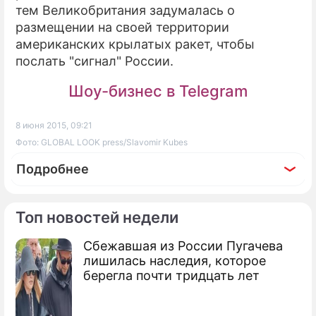
тем Великобритания задумалась о
размещении на своей территории
американских крылатых ракет, чтобы
послать "сигнал" России.
Шоу-бизнес в Telegram
8 июня 2015, 09:21
Фото: GLOBAL LOOK press/Slavomir Kubes
Подробнее
Топ новостей недели
Сбежавшая из России Пугачева
По теме
лишилась наследия, которое
берегла почти тридцать лет
Продолжение: Ту-95 загорелся
при взлете