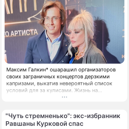
Максим Галкин* ошарашил организаторов
своих заграничных концертов дерзкими
капризами, выкатив невероятный список
условий для за кулисами. Жизнь на
чужбине, похоже, заставила беглого
шоумена Максима Галкина* по-новому
взглянуть на привычные вещи и вспомнить о
"Чуть стремненько": экс-избранник
своих истоках.
Равшаны Курковой спас