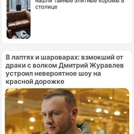
нашли тайные элитные хоромы в
столице
В лаптях и шароварах: взмокший от
драки с волком Дмитрий Журавлев
устроил невероятное шоу на
красной дорожке