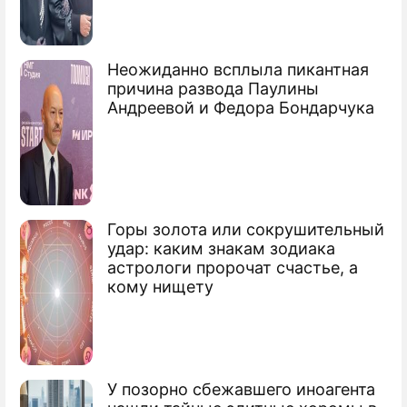
Россия пригрозила ответить США
Неожиданно всплыла пикантная
"Искандерами"
причина развода Паулины
Андреевой и Федора Бондарчука
США из Европы нацелят ракеты на
Россию
Новейшее оружие США бессильно
против России
Горы золота или сокрушительный
удар: каким знакам зодиака
США попытаются усилить давление на
астрологи пророчат счастье, а
Россию
кому нищету
Сюжеты
Оружие
У позорно сбежавшего иноагента