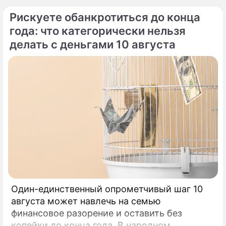
Панамский залив едва не закончились
Рискуете обанкротиться до конца
трагедией для экс-возлюбленного актрисы
года: что категорически нельзя
Равшаны Курковой.
делать с деньгами 10 августа
Один-единственный опрометчивый шаг 10
августа может навлечь на семью
финансовое разорение и оставить без
копейки до конца года. В народном