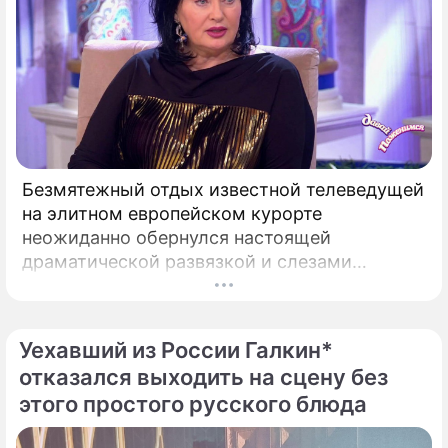
Безмятежный отдых известной телеведущей
на элитном европейском курорте
неожиданно обернулся настоящей
драматической развязкой и слезами
отчаяния. Роскошный отпуск популярной
телеведущей и заслуженной артистки
России Ларисы Гузеевой на побережье
Уехавший из России Галкин*
Болгарии неожиданно омрачился тяжелыми
отказался выходить на сцену без
переживаниями.
этого простого русского блюда