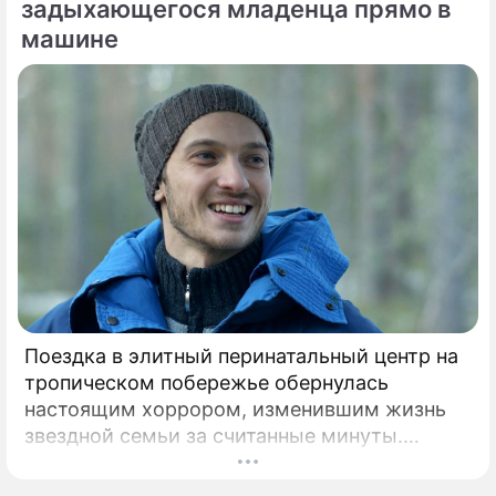
задыхающегося младенца прямо в
машине
Поездка в элитный перинатальный центр на
тропическом побережье обернулась
настоящим хоррором, изменившим жизнь
звездной семьи за считанные минуты.
Роскошная жизнь в Центральной Америке и
мечты об идеальных родах с видом на