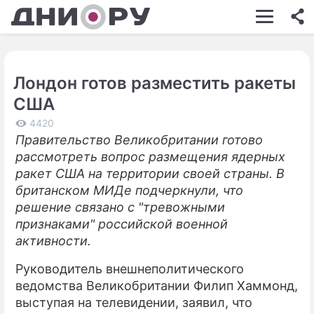
ШОУ-БИЗНЕС
АВТО
Лондон готов разместить ракеты
КИНО
США
НЕДВИЖИМОСТЬ
4420
Правительство Великобритании готово
ЗДОРОВЬЕ
рассмотреть вопрос размещения ядерных
ЭКОНОМИКА
ракет США на территории своей страны. В
британском МИДе подчеркнули, что
ПРОИСШЕСТВИЯ
решение связано с "тревожными
признаками" российской военной
СОННИК
активности.
СТИЛЬ ЖИЗНИ
Руководитель внешнеполитического
СЕРИАЛЫ
ведомства Великобритании Филип Хаммонд,
выступая на телевидении, заявил, что
ИГРЫ