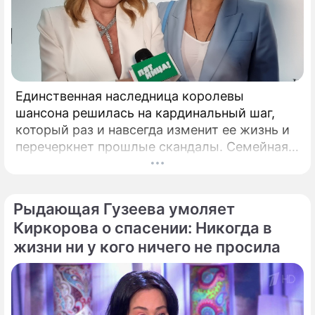
Единственная наследница королевы
шансона решилась на кардинальный шаг,
который раз и навсегда изменит ее жизнь и
перечеркнет прошлые скандалы. Семейная
драма королевы городского романса
Любови Успенской и ее наследницы Татьяны
Плаксиной выходят на абсолютно новый,
Рыдающая Гузеева умоляет
трогательный уровень.
Киркорова о спасении: Никогда в
жизни ни у кого ничего не просила