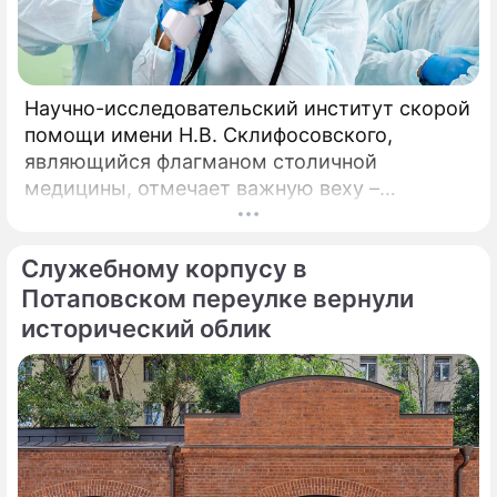
Научно-исследовательский институт скорой
помощи имени Н.В. Склифосовского,
являющийся флагманом столичной
медицины, отмечает важную веху –
десятилетие работы Центра радиохирургии.
За этот период медицинское подразделение
Служебному корпусу в
не только стало уникальной точкой на карте
московского здравоохранения, но и
Потаповском переулке вернули
превратилось в надежду для тысяч
исторический облик
пациентов со всей страны.