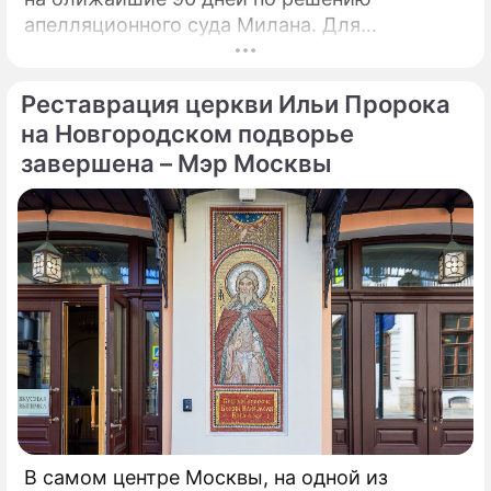
апелляционного суда Милана. Для
возобновления производства необходимо
убрать все асбестовые элементы
Реставрация церкви Ильи Пророка
конструкций и оборудования из цеха,
сообщает портал Eurometal.
на Новгородском подворье
Металлургический завод компании Acciaierie
завершена – Мэр Москвы
d'Italia (ADI), ранее известной как Ilva
(Ильва), является крупнейшим на
территории Европы.
В самом центре Москвы, на одной из