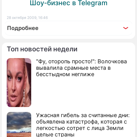
Шоу-бизнес в Telegram
28 октября 2009, 16:46
Подробнее
Топ новостей недели
"Фу, оторопь просто!": Волочкова
По теме
вывалила срамные места в
бесстыдном неглиже
Продолжение: Россия
запустила в космос спутники
Ужасная гибель за считанные дни:
Роскосмос предложил NASA лететь на
объявлена катастрофа, которая с
Луну
легкостью сотрет с лица Земли
целые страны