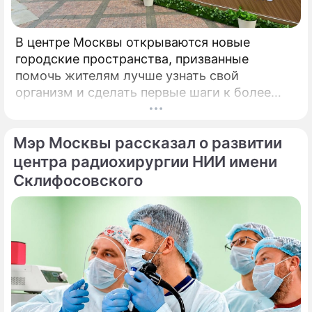
В центре Москвы открываются новые
городские пространства, призванные
помочь жителям лучше узнать свой
организм и сделать первые шаги к более
осознанному отношению к здоровью. Речь
идет о павильонах здоровья, которые
Мэр Москвы рассказал о развитии
начинают работу на столичных бульварах в
рамках масштабного городского проекта
центра радиохирургии НИИ имени
«Лето в Москве».
Склифосовского