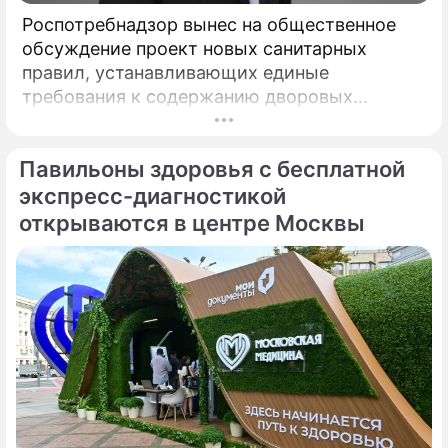
Роспотребнадзор вынес на общественное
обсуждение проект новых санитарных
правил, устанавливающих единые
требования к содержанию дворовых
территорий. Документ вводит на
федеральном уровне нормы, которые ранее
Павильоны здоровья с бесплатной
либо отсутствовали, либо трактовались по-
разному, пояснил депутат Госдумы,
экспресс-диагностикой
председатель Союза дачников
открываются в центре Москвы
Подмосковья» Никита Чаплин.