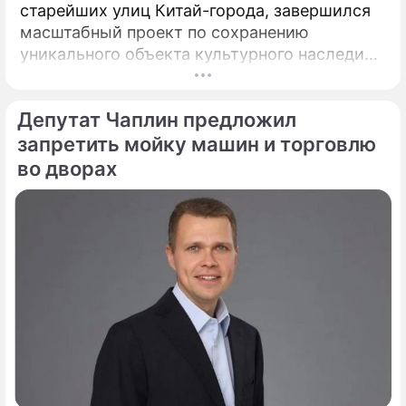
старейших улиц Китай-города, завершился
масштабный проект по сохранению
уникального объекта культурного наследия –
Церкви Илии Пророка в Новгородском
подворье. Этот храм, ставший
Депутат Чаплин предложил
архитектурной доминантой улицы Ильинки и
давший ей название, открывается для
запретить мойку машин и торговлю
прихожан и ценителей древнерусского
во дворах
зодчества после шести лет беспрецедентно
сложных реставрационных работ.