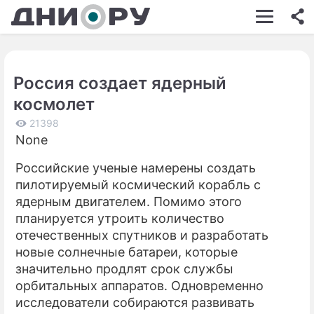
ШОУ-БИЗНЕС
АВТО
Россия создает ядерный
КИНО
космолет
НЕДВИЖИМОСТЬ
21398
None
ЗДОРОВЬЕ
Российские ученые намерены создать
ЭКОНОМИКА
пилотируемый космический корабль с
ПРОИСШЕСТВИЯ
ядерным двигателем. Помимо этого
планируется утроить количество
СОННИК
отечественных спутников и разработать
новые солнечные батареи, которые
СТИЛЬ ЖИЗНИ
значительно продлят срок службы
СЕРИАЛЫ
орбитальных аппаратов. Одновременно
исследователи собираются развивать
ИГРЫ