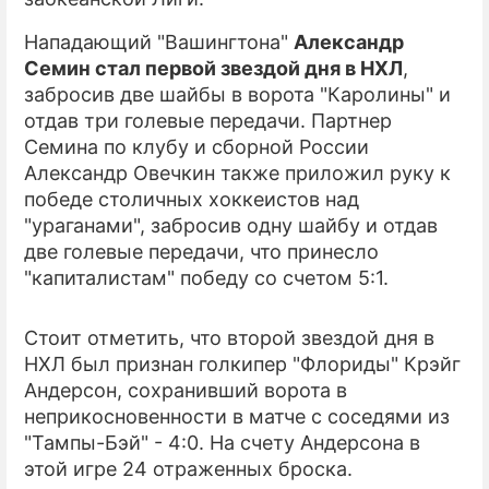
Нападающий "Вашингтона"
Александр
ПРЕСС-РЕЛИЗЫ
Семин стал первой звездой дня в НХЛ
,
О ПРОЕКТЕ
забросив две шайбы в ворота "Каролины" и
отдав три голевые передачи. Партнер
Семина по клубу и сборной России
Александр Овечкин также приложил руку к
победе столичных хоккеистов над
"ураганами", забросив одну шайбу и отдав
две голевые передачи, что принесло
"капиталистам" победу со счетом 5:1.
Стоит отметить, что второй звездой дня в
НХЛ был признан голкипер "Флориды" Крэйг
Андерсон, сохранивший ворота в
неприкосновенности в матче с соседями из
"Тампы-Бэй" - 4:0. На счету Андерсона в
этой игре 24 отраженных броска.