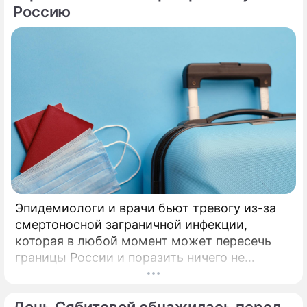
Россию
Эпидемиологи и врачи бьют тревогу из-за
смертоносной заграничной инфекции,
которая в любой момент может пересечь
границы России и поразить ничего не
подозревающих граждан. Россию
предупредили о реальной и крайне опасной
угрозе: в страну могут завезти неизлечимый