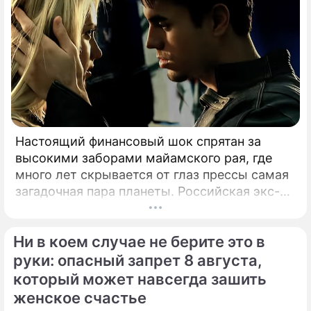
Настоящий финансовый шок спрятан за
высокими заборами майамского рая, где
много лет скрывается от глаз прессы самая
загадочная пара планеты. Российская экс-
теннисистка Анна Курникова и испанский
поп-идол Энрике Иглесиас уже больше
Ни в коем случае не берите это в
двадцати лет удерживают статус одной из
самых закрытых и непубличных пар
руки: опасный запрет 8 августа,
мирового шоу-бизнеса.
который может навсегда зашить
женское счастье