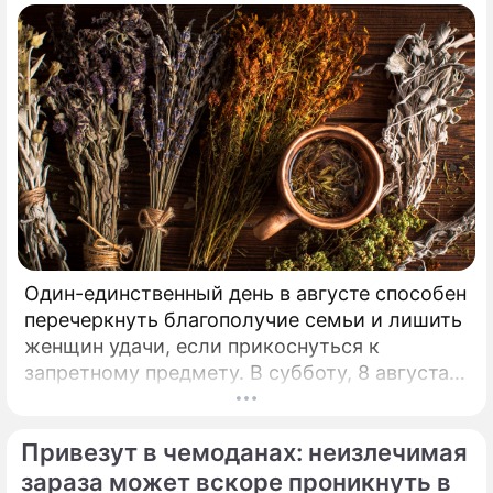
Один-единственный день в августе способен
перечеркнуть благополучие семьи и лишить
женщин удачи, если прикоснуться к
запретному предмету. В субботу, 8 августа,
православная церковь молитвенно чтит
память святых священномучеников
Привезут в чемоданах: неизлечимая
Ермолая, Ермиппа и Ермократа, иереев
Никомидийских.
зараза может вскоре проникнуть в