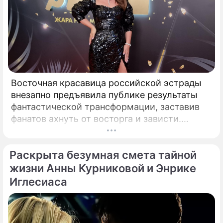
Восточная красавица российской эстрады
внезапно предъявила публике результаты
фантастической трансформации, заставив
фанатов ахнуть от восторга и зависти.
Знаменитая певица Жасмин всегда
славилась аппетитными восточными
Раскрыта безумная смета тайной
формами, однако ее свежие снимки
спровоцировали настоящую бурю в Сети.
жизни Анны Курниковой и Энрике
Иглесиаса