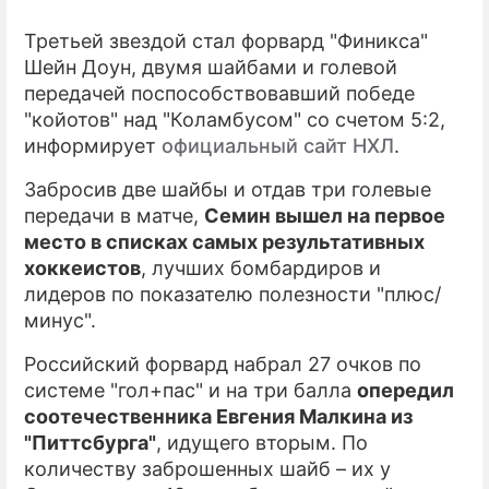
Третьей звездой стал форвард "Финикса"
Шейн Доун, двумя шайбами и голевой
передачей поспособствовавший победе
"койотов" над "Коламбусом" со счетом 5:2,
информирует
официальный сайт НХЛ
.
Забросив две шайбы и отдав три голевые
передачи в матче,
Семин вышел на первое
место в списках самых результативных
хоккеистов
, лучших бомбардиров и
лидеров по показателю полезности "плюс/
минус".
Российский форвард набрал 27 очков по
системе "гол+пас" и на три балла
опередил
соотечественника Евгения Малкина из
"Питтсбурга"
, идущего вторым. По
количеству заброшенных шайб – их у