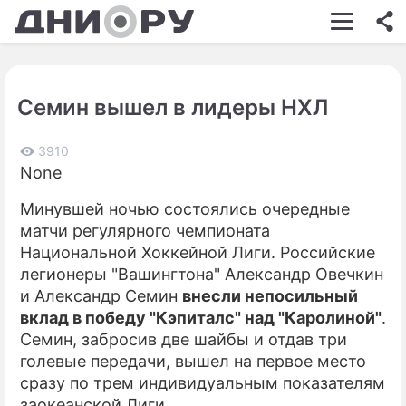
ШОУ-БИЗНЕС
АВТО
Семин вышел в лидеры НХЛ
КИНО
НЕДВИЖИМОСТЬ
3910
None
ЗДОРОВЬЕ
Минувшей ночью состоялись очередные
ЭКОНОМИКА
матчи регулярного чемпионата
Национальной Хоккейной Лиги. Российские
ПРОИСШЕСТВИЯ
легионеры "Вашингтона" Александр Овечкин
и Александр Семин
внесли непосильный
СОННИК
вклад в победу "Кэпиталс" над "Каролиной"
.
СТИЛЬ ЖИЗНИ
Семин, забросив две шайбы и отдав три
голевые передачи, вышел на первое место
СЕРИАЛЫ
сразу по трем индивидуальным показателям
заокеанской Лиги.
ИГРЫ