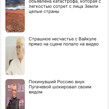
объявлена катастрофа, которая с
легкостью сотрет с лица Земли
Ларионов введен в Зал славы НХЛ
целые страны
Уэйн Гретцки рассчитывает на
Овечкина
Российские хоккеисты разобрались в
Страшное несчастье с Вайкуле
НХЛ
прямо на сцене попало на видео
Покинувший Россию внук
Пугачевой шокировал своим
видом