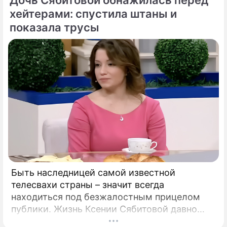
Дочь Сябитовой обнажилась перед
и смертоносный вирус Бурбон.
хейтерами: спустила штаны и
показала трусы
Быть наследницей самой известной
телесвахи страны – значит всегда
находиться под безжалостным прицелом
публики. Жизнь Ксении Сябитовой давно
рассматривают под мощной лупой.