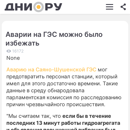
ШОУ-БИЗНЕС
АВТО
Аварии на ГЭС можно было
КИНО
избежать
НЕДВИЖИМОСТЬ
16172
None
ЗДОРОВЬЕ
Аварию на Саяно-Шушенской ГЭС
мог
ЭКОНОМИКА
предотвратить персонал станции, который
ПРОИСШЕСТВИЯ
имел для этого достаточно времени. Такие
данные в среду обнародовала
СОННИК
парламентская комиссия по расследованию
причин чрезвычайного происшествия.
СТИЛЬ ЖИЗНИ
"Мы считаем так, что
если бы в течение
СЕРИАЛЫ
последних 13 минут работы гидроагрегата
ИГРЫ
и объявления повышенной вибрации был