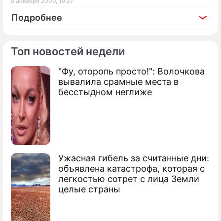
9 декабря 2009, 19:27
Подробнее
Топ новостей недели
"Фу, оторопь просто!": Волочкова
По теме
вывалила срамные места в
бесстыдном неглиже
В аварии на ГЭС замешан Чубайс
На аварийной ГЭС нашли мошенников
В аварии на ГЭС могут найти новых
виновных
Ужасная гибель за считанные дни:
объявлена катастрофа, которая с
легкостью сотрет с лица Земли
целые страны