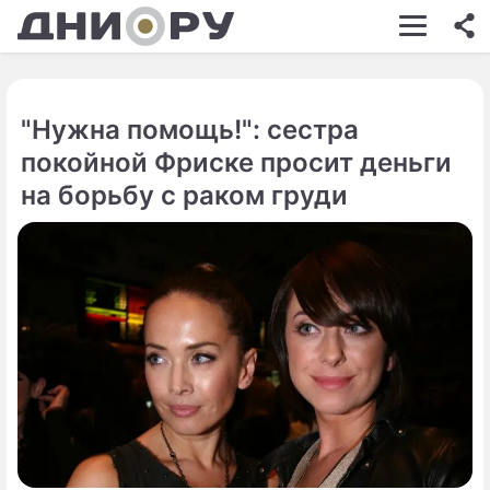
ШОУ-БИЗНЕС
АВТО
"Нужна помощь!": сестра
КИНО
покойной Фриске просит деньги
НЕДВИЖИМОСТЬ
на борьбу с раком груди
ЗДОРОВЬЕ
ЭКОНОМИКА
ПРОИСШЕСТВИЯ
СОННИК
СТИЛЬ ЖИЗНИ
СЕРИАЛЫ
ИГРЫ