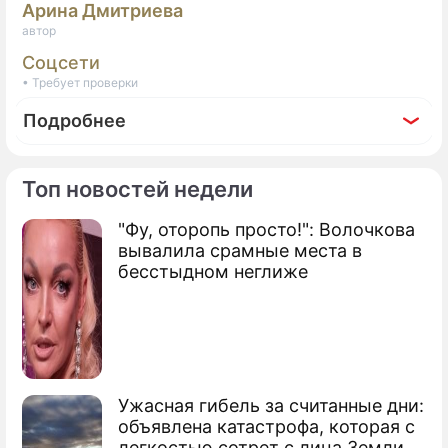
Арина Дмитриева
автор
Соцсети
• Требует проверки
Подробнее
Топ новостей недели
"Фу, оторопь просто!": Волочкова
Фоторепортаж
вывалила срамные места в
В Москве простились с Жанной Фриске
бесстыдном неглиже
Ужасная гибель за считанные дни:
объявлена катастрофа, которая с
легкостью сотрет с лица Земли