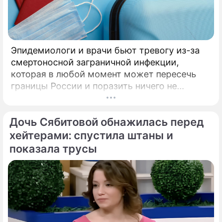
Эпидемиологи и врачи бьют тревогу из-за
смертоносной заграничной инфекции,
которая в любой момент может пересечь
границы России и поразить ничего не
подозревающих граждан. Россию
предупредили о реальной и крайне опасной
Дочь Сябитовой обнажилась перед
угрозе: в страну могут завезти неизлечимый
и смертоносный вирус Бурбон.
хейтерами: спустила штаны и
показала трусы