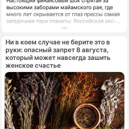
Настоящий финансовый шок спрятан за
"Диагноз – ДЦП": родившая дочь из
высокими заборами майамского рая, где
пробирки Фриске просит деньги на
много лет скрывается от глаз прессы самая
лечение
загадочная пара планеты. Российская экс-
теннисистка Анна Курникова и испанский
Жанна Владимировна Фриске
поп-идол Энрике Иглесиас уже больше
актриса, певица
Ни в коем случае не берите это в
двадцати лет удерживают статус одной из
самых закрытых и непубличных пар
руки: опасный запрет 8 августа,
мирового шоу-бизнеса.
который может навсегда зашить
женское счастье
Наталья Владимировна Фриске
певица