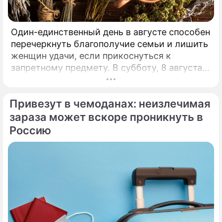
Один-единственный день в августе способен
перечеркнуть благополучие семьи и лишить
женщин удачи, если прикоснуться к
запретному предмету. В субботу, 8 августа,
православная церковь молитвенно чтит
память святых священномучеников
Привезут в чемоданах: неизлечимая
Ермолая, Ермиппа и Ермократа, иереев
Никомидийских.
зараза может вскоре проникнуть в
Россию