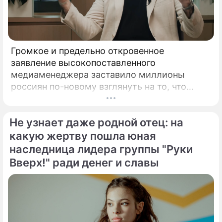
Громкое и предельно откровенное
заявление высокопоставленного
медиаменеджера заставило миллионы
россиян по-новому взглянуть на то, что
годами происходит на экране главного
развлекательного телеканала страны.
Не узнает даже родной отец: на
Генеральный директор мощнейшего
холдинга "Газпром-медиа" Александр Жаров
какую жертву пошла юная
решился на неожидаемый и крайне острый
наследница лидера группы "Руки
демарш.
Вверх!" ради денег и славы