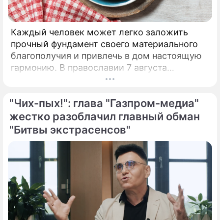
Каждый человек может легко заложить
прочный фундамент своего материального
благополучия и привлечь в дом настоящую
гармонию. В православии 7 августа
почитают память праведной Анны, матери
Пресвятой Богородицы.
"Чих-пых!": глава "Газпром-медиа"
жестко разоблачил главный обман
"Битвы экстрасенсов"