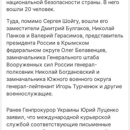
национальной безопасности страны. В него
вошли 20 человек.
ПРЕСС-РЕЛИЗЫ
Туда, помимо Сергея Шойгу, вошли его
О ПРОЕКТЕ
заместители Дмитрий Булгаков, Николай
Панков и Валерий Герасимов,
представитель
президента России в Крымском
федеральном округе Олег Белавенцев,
зам
начальника Генерального штаба
Вооруженных сил России генерал-
полковник Николай Богдановский и
замначальника Южного военного округа
генерал-лейтенант Игорь Турченюк и другие
военнослужащие.
Ранее Генпрокурор Украины Юрий Луценко
заявил, что международной курьерской
службой соответствующие письменные