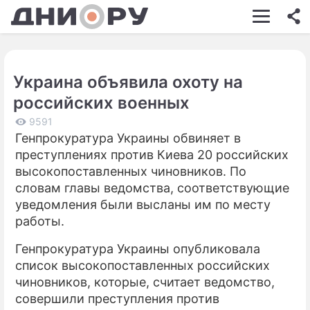
ШОУ-БИЗНЕС
АВТО
Украина объявила охоту на
КИНО
российских военных
НЕДВИЖИМОСТЬ
9591
Генпрокуратура Украины обвиняет в
ЗДОРОВЬЕ
преступлениях против Киева 20 российских
ЭКОНОМИКА
высокопоставленных чиновников. По
словам главы ведомства, соответствующие
ПРОИСШЕСТВИЯ
уведомления были высланы им по месту
работы.
СОННИК
Генпрокуратура Украины опубликовала
СТИЛЬ ЖИЗНИ
список высокопоставленных российских
СЕРИАЛЫ
чиновников, которые, считает ведомство,
совершили преступления против
ИГРЫ