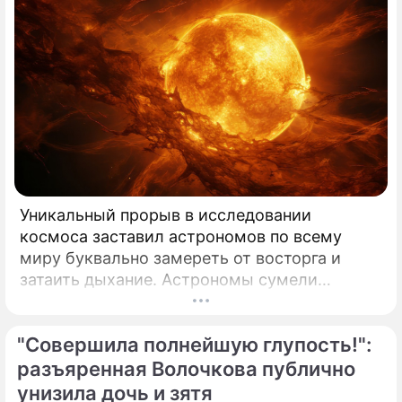
Уникальный прорыв в исследовании
космоса заставил астрономов по всему
миру буквально замереть от восторга и
затаить дыхание. Астрономы сумели
совершить невозможное и заглянуть в
самое сердце нашего светила с небывалой
"Совершила полнейшую глупость!":
доселе четкостью.
разъяренная Волочкова публично
унизила дочь и зятя