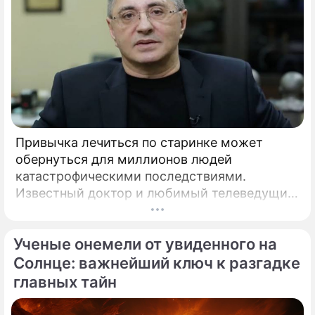
Привычка лечиться по старинке может
обернуться для миллионов людей
катастрофическими последствиями.
Известный доктор и любимый телеведущий
миллионов Александр Мясников обратил
внимание на колоссальный переворот в
Ученые онемели от увиденного на
мировой медицине, который буквально
перечеркнул все наши прошлые
Солнце: важнейший ключ к разгадке
представления о здоровье.
главных тайн