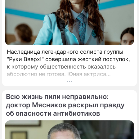
Наследница легендарного солиста группы
"Руки Вверх!" совершила жесткий поступок,
к которому общественность оказалась
абсолютно не готова. Юная актриса
Вероника Жукова, дочь бессменного лидера
группы "Руки Вверх!" Сергея Жукова,
Всю жизнь пили неправильно:
заставила взрогнуть своих многочисленных
поклонников.
доктор Мясников раскрыл правду
об опасности антибиотиков