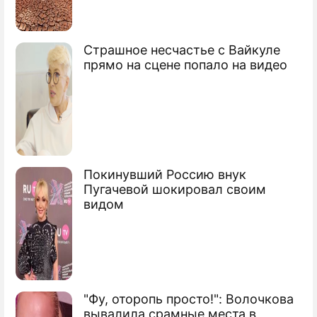
Киев объявил Шойгу в розыск
Страшное несчастье с Вайкуле
прямо на сцене попало на видео
Покинувший Россию внук
Пугачевой шокировал своим
видом
"Фу, оторопь просто!": Волочкова
вывалила срамные места в