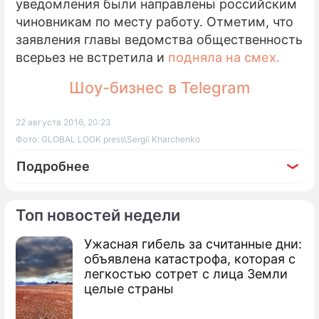
уведомления были направлены российским
чиновникам по месту работу. Отметим, что
заявления главы ведомства общественность
всерьез не встретила и
подняла на смех.
Шоу-бизнес в Telegram
22 августа 2016, 20:23
Фото: GLOBAL LOOK press\Sergii Kharchenko
Подробнее
Топ новостей недели
Ужасная гибель за считанные дни:
По теме
объявлена катастрофа, которая с
легкостью сотрет с лица Земли
Киев подняли на смех из-за розыска
целые страны
Шойгу