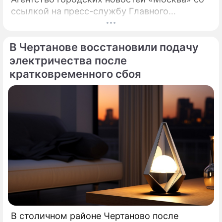
ссылкой на пресс-службу Главного
управления МЧС России по столице,
возгорание в квартире было ликвидировано.
В Чертанове восстановили подачу
электричества после
кратковременного сбоя
В столичном районе Чертаново после