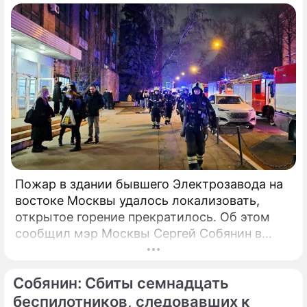
Александру Бастрыкину. В письме Кирьянов
отмечает, что число несчастных случаев в
регионе продолжает расти.
Пожар в здании бывшего Электрозавода на
востоке Москвы удалось локализовать,
открытое горение прекратилось. Об этом
сообщил мэр Москвы Сергей Собянин в
своем Telegram-канале. По его словам, в
настоящий момент силами МЧС
Собянин: Сбиты семнадцать
предпринимаются все меры по ликвидации
пожара.
беспилотников, следовавших к