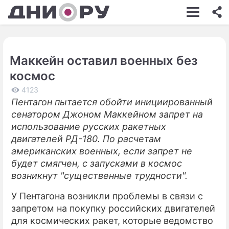
ШОУ-БИЗНЕС
АВТО
Маккейн оставил военных без
КИНО
космос
НЕДВИЖИМОСТЬ
4123
Пентагон пытается обойти инициированный
ЗДОРОВЬЕ
сенатором Джоном Маккейном запрет на
ЭКОНОМИКА
использование русских ракетных
двигателей РД-180. По расчетам
ПРОИСШЕСТВИЯ
американских военных, если запрет не
будет смягчен, с запусками в космос
СОННИК
возникнут "существенные трудности".
СТИЛЬ ЖИЗНИ
У Пентагона возникли проблемы в связи с
СЕРИАЛЫ
запретом на покупку российских двигателей
для космических ракет, которые ведомство
ИГРЫ