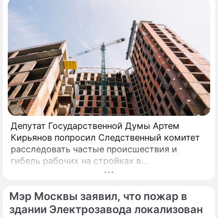
Депутат Государственной Думы Артем
Кирьянов попросил Следственный комитет
расследовать частые происшествия и
гибель рабочих на стройках в
Калининградской области.
Соответствующее обращение (копия есть в
Мэр Москвы заявил, что пожар в
распоряжении редакции) депутат направил
6 февраля 2025 года председателю СК РФ
здании Электрозавода локализован