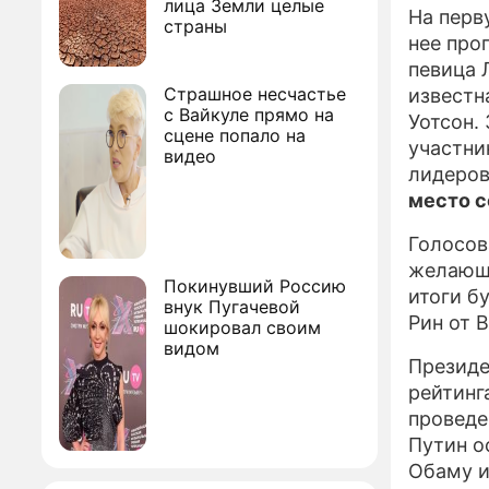
лица Земли целые
На перв
страны
нее про
певица 
Страшное несчастье
известн
с Вайкуле прямо на
Уотсон.
сцене попало на
участни
видео
лидеров
место с
Голосов
желающи
Покинувший Россию
итоги б
внук Пугачевой
Рин от 
шокировал своим
видом
Президе
рейтинг
проведе
Путин о
Обаму и