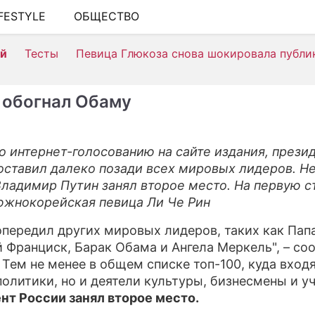
IFESTYLE
ОБЩЕСТВО
ШОУ-БИЗНЕС
ей
Тесты
Певица Глюкоза снова шокировала публи
АВТО
КИНО
 обогнал Обаму
НЕДВИЖИМОСТЬ
ЗДОРОВЬЕ
о интернет-голосованию на сайте издания, прези
оставил далеко позади всех мировых лидеров. Н
ЭКОНОМИКА
 Владимир Путин занял второе место. На первую с
ПРОИСШЕСТВИЯ
жнокорейская певица Ли Че Рин
СОННИК
опередил других мировых лидеров, таких как Пап
 Франциск, Барак Обама и Ангела Меркель", – со
СТИЛЬ ЖИЗНИ
 Тем не менее в общем списке топ-100, куда входя
политики, но и деятели культуры, бизнесмены и у
СЕРИАЛЫ
нт России занял второе место.
ИГРЫ