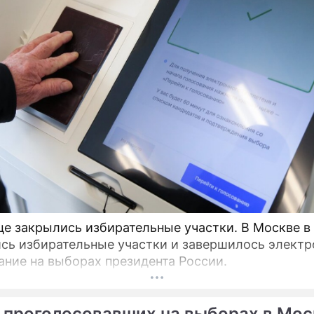
це закрылись избирательные участки. В Москве в
сь избирательные участки и завершилось электр
ание на выборах президента России.
 проголосовавших на выборах в Мос