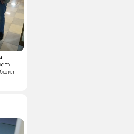
и
ного
общил