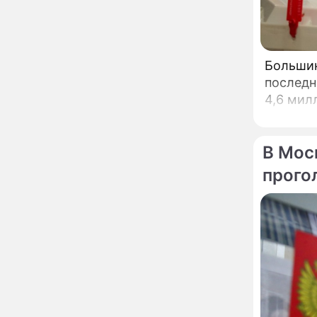
вернули исторический
облик
Собянин: Московские
13:29
проекты помогают
Большинст
развитию регионов
последн
Застуканный с поличным
12:14
4,6 мил
Ваня Дмитриенко
жестко подставил
родную сестру
В Мос
В Котельниках к началу
10:50
учебного года откроют
прого
образовательный
комплекс почти на 2,5
тысячи мест
В сауну с 22-летним
10:47
юношей: неузнаваемая
Жанна Агузарова
ошарашила отдыхом с
молодым фаворитом
В одном бюстгальтере и
09:17
заклепках: скандальная
Глюкоза ошарашила