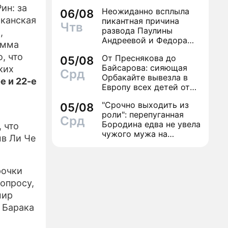
ин: за
Неожиданно всплыла
06/08
иканская
пикантная причина
Чтв
развода Паулины
,
Андреевой и Федора
Эмма
Бондарчука
, что
От Преснякова до
05/08
Байсарова: сияющая
ких
Срд
Орбакайте вывезла в
е и 22-е
Европу всех детей от
разных мужчин
"Срочно выходить из
05/08
роли": перепуганная
Срд
Бородина едва не увела
 что
чужого мужа на
ыв Ли Че
красной дорожке
рочки
 опросу,
мир
 Барака