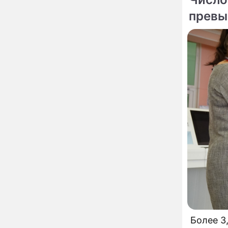
сделал важное
превы
заявление
"Четырех мужей
13:36
похоронила": Шаляпин
увлекся тяжелобольной
сказочно богатой дамой
Павильоны здоровья с
12:46
бесплатной экспресс-
диагностикой
открываются в центре
Москвы
Ученые нашли способ
11:49
заблокировать самые
страшные воспоминания
Горы золота или
09:26
сокрушительный удар:
каким знакам зодиака
астрологи пророчат
счастье, а кому нищету
Ни в коем случае не
00:10
нарушайте этот
Более 3