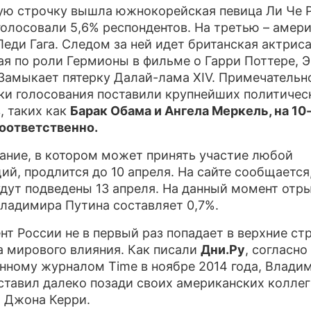
ую строчку вышла южнокорейская певица Ли Че Р
ПРЕСС-РЕЛИЗЫ
голосовали 5,6% респондентов. На третью – амер
Леди Гага. Следом за ней идет британская актриса
О ПРОЕКТЕ
ая по роли Гермионы в фильме о Гарри Поттере, 
 Замыкает пятерку Далай-лама XIV. Примечательно
ки голосования поставили крупнейших политичес
, таких как
Барак Обама и Ангела Меркель, на 10-
оответственно.
ание, в котором может принять участие любой
й, продлится до 10 апреля. На сайте сообщается,
удут подведены 13 апреля. На данный момент отр
Владимира Путина составляет 0,7%.
нт России не в первый раз попадает в верхние ст
а мирового влияния. Как писали
Дни.Ру
, согласно
нному журналом Time в ноябре 2014 года, Влади
ставил далеко позади своих американских коллег
 Джона Керри.