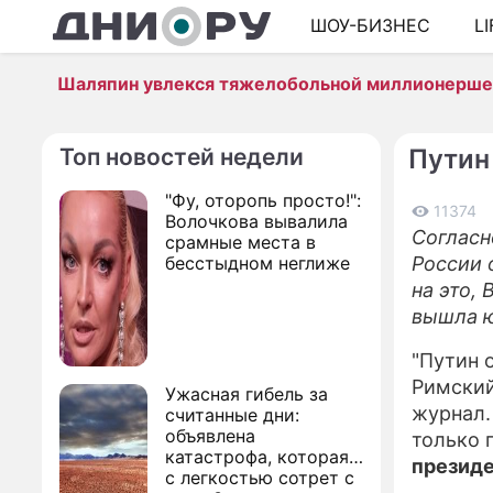
ШОУ-БИЗНЕС
L
Шаляпин увлекся тяжелобольной миллионерш
Топ новостей недели
Путин
"Фу, оторопь просто!":
11374
Волочкова вывалила
Согласн
срамные места в
бесстыдном неглиже
России 
на это,
вышла ю
"Путин 
Римский
Ужасная гибель за
журнал.
считанные дни:
объявлена
только 
катастрофа, которая
президе
с легкостью сотрет с