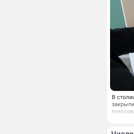
развода Паулины
Андреевой и Федора
Бондарчука
Огонь с небес сожжет
00:22
урожай и дом:
страшный запрет 6
августа, о котором
молчат старики
От Преснякова до
18:13
Байсарова: сияющая
Орбакайте вывезла в
Европу всех детей от
разных мужчин
"Срочно выходить из
17:19
роли": перепуганная
Бородина едва не увела
чужого мужа на красной
В столи
дорожке
Депутат Чаплин
15:14
закрыли
предложил запретить
голосов
мойку машин и
торговлю во дворах
Внезапно отменивший
15:08
Число
концерты Григорий Лепс