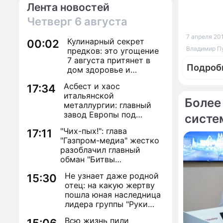
Лента новостей
Четверг
6 августа
7 апреля 201
Кулинарный секрет
00:02
Владимир Пут
предков: это угощение
7 августа притянет в
Подроб
дом здоровье и
исполнение желаний
Асбест и хаос
17:34
итальянской
Более
металлургии: главный
завод Европы под
систе
угрозой закрытия из-за
По те
"Чих-пых!": глава
17:11
евробюрократии
"Газпром-медиа" жестко
Time в
разоблачил главный
года
обман "Битвы
экстрасенсов"
Не узнает даже родной
15:30
Газета
отец: на какую жертву
Челове
пошла юная наследница
лидера группы "Руки
Вверх!" ради денег и
Всю жизнь пили