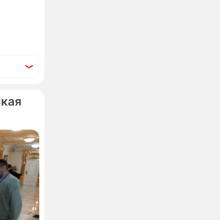
ская
ил