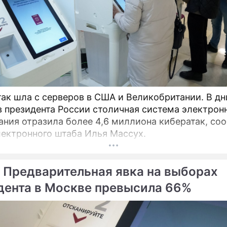
так шла с серверов в США и Великобритании. В дн
 президента России столичная система электрон
ания отразила более 4,6 миллиона кибератак, со
лектронного штаба Илья Массух.
 Предварительная явка на выборах
дента в Москве превысила 66%