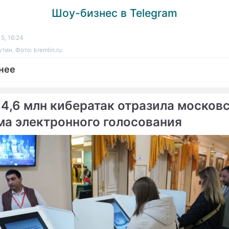
Шоу-бизнес в Telegram
5, 16:24
ин. Фото: kremlin.ru
нее
 4,6 млн кибератак отразила москов
ма электронного голосования
ме
ыбрал Путина Человеком
Путин возглавил рейтинг
западных политиков
 The Times назвала
Владимир Путин возглав
ка года
рейтинг Forbes