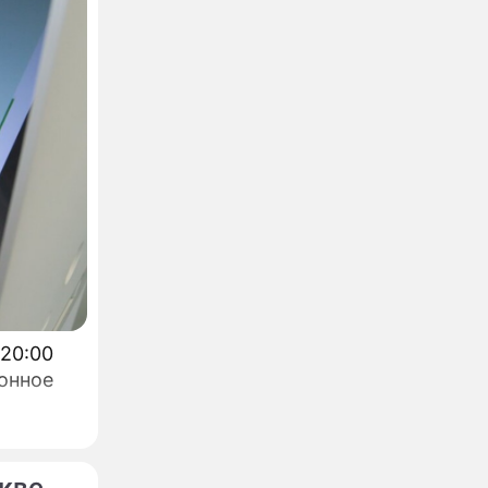
 20:00
онное
кве