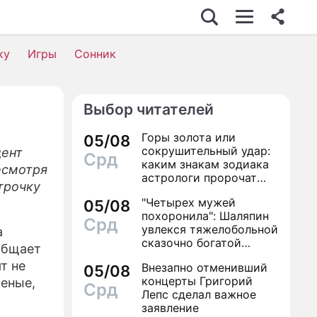
ку
Игры
Сонник
Выбор читателей
Горы золота или
05/08
сокрушительный удар:
дент
Срд
каким знакам зодиака
есмотря
астрологи пророчат
трочку
счастье, а кому нищету
"Четырех мужей
05/08
похоронила": Шаляпин
Срд
увлекся тяжелобольной
а
сказочно богатой
общает
дамой
т не
Внезапно отменивший
05/08
концерты Григорий
ченые,
Срд
Лепс сделал важное
заявление