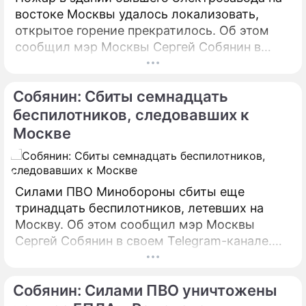
востоке Москвы удалось локализовать,
открытое горение прекратилось. Об этом
сообщил мэр Москвы Сергей Собянин в
своем Telegram-канале. По его словам, в
настоящий момент силами МЧС
Собянин: Сбиты семнадцать
предпринимаются все меры по ликвидации
пожара.
беспилотников, следовавших к
Москве
Силами ПВО Минобороны сбиты еще
тринадцать беспилотников, летевших на
Москву. Об этом сообщил мэр Москвы
Сергей Собянин в своем Telegram-канале.
БПЛА уничтожены в городских округах
Раменское, Домодедово и Коломна.
Собянин: Силами ПВО уничтожены