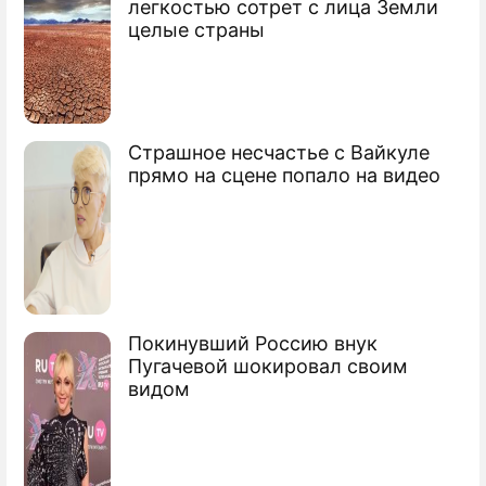
легкостью сотрет с лица Земли
Квартиры должников сдадут в аренду
целые страны
Единороссы предложили выход из
кризиса
Страшное несчастье с Вайкуле
Россиянам помогут решить квартирный
прямо на сцене попало на видео
вопрос
Сюжеты
Экономический кризис
Покинувший Россию внук
Пугачевой шокировал своим
видом