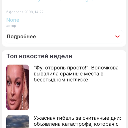
6 февраля 2009, 14:22
None
автор
Подробнее
Топ новостей недели
"Фу, оторопь просто!": Волочкова
По теме
вывалила срамные места в
бесстыдном неглиже
Продолжение: Вузы
замораживают плату обучения
Какими будут цены на квартиры в 2009
Ужасная гибель за считанные дни:
году
объявлена катастрофа, которая с