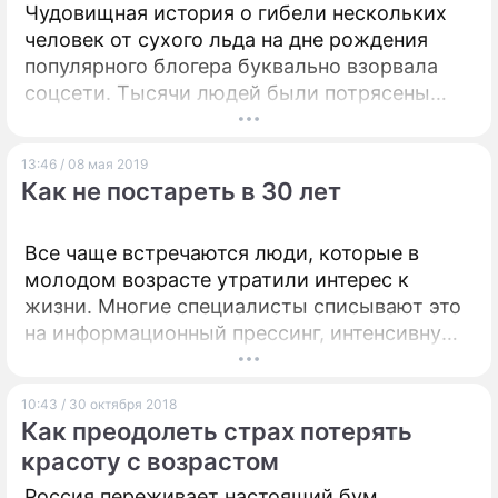
Чудовищная история о гибели нескольких
человек от сухого льда на дне рождения
популярного блогера буквально взорвала
соцсети. Тысячи людей были потрясены
случившимся и испытывали сложную смесь
эмоций – страх, сочувствие, досаду, горечь,
13:46 / 08 мая 2019
недоумение… Растерянно метались между
Как не постареть в 30 лет
полярными реакциями и задавались
бесцельными вопросами от "кто виноват" до
"что делать", примеряя ситуацию на себя и
Все чаще встречаются люди, которые в
своих знакомых.
молодом возрасте утратили интерес к
жизни. Многие специалисты списывают это
на информационный прессинг, интенсивную
погоню за успехом "хочу все и сразу",
накопленный стресс и профессиональное
10:43 / 30 октября 2018
разочарование, которые приводят к
Как преодолеть страх потерять
эмоциональному выгоранию.
красоту с возрастом
Россия переживает настоящий бум