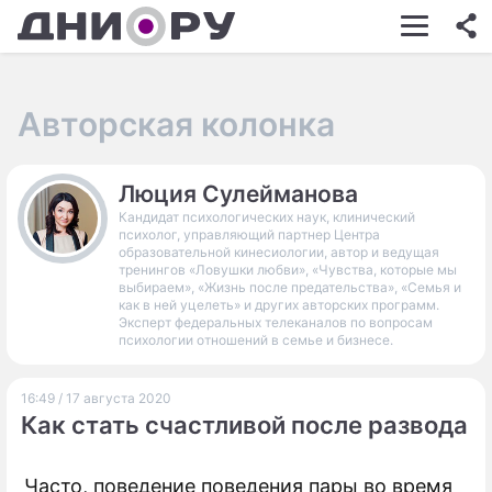
ШОУ-БИЗНЕС
АВТО
Авторская колонка
КИНО
НЕДВИЖИМОСТЬ
Люция Сулейманова
Кандидат психологических наук, клинический
ЗДОРОВЬЕ
психолог, управляющий партнер Центра
образовательной кинесиологии, автор и ведущая
ЭКОНОМИКА
тренингов «Ловушки любви», «Чувства, которые мы
выбираем», «Жизнь после предательства», «Семья и
как в ней уцелеть» и других авторских программ.
ПРОИСШЕСТВИЯ
Эксперт федеральных телеканалов по вопросам
психологии отношений в семье и бизнесе.
СОННИК
16:49 / 17 августа 2020
СТИЛЬ ЖИЗНИ
Как стать счастливой после развода
СЕРИАЛЫ
Часто, поведение поведения пары во время
ИГРЫ