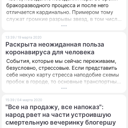
бракоразводного процесса и после него
ПРЕСС-РЕЛИЗЫ
отличается кардинально. Примером тому
служат громкие разрывы звезд, в том числе
О ПРОЕКТЕ
и российских. Достаточно вспомнить хотя
бы скандал Агаты Муцениеце и Павла
13:39 / 19 марта 2020
Прилучного, или Пелагеи и Ивана Телегина.
Раскрыта неожиданная польза
коронавируса для человека
События, которые мы сейчас переживаем,
безусловно, стрессовые. Если представить
себе некую карту стресса наподобие схемы
пробок в городе, то основные транспортные
артерии будут не просто красными, а прямо-
таки темно-бордовыми.
15:39 / 04 марта 2020
"Все на продажу, все напоказ":
народ рвет на части устроившую
смертельную вечеринку блогершу