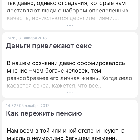
так давно, однако страдания, которые нам
доставляют люди с набором определенных
качеств, исчисляются десятилетиями.
Значение этого слова складывается из двух
частей: abuser – человек, который выходит
15:26 / 31 января 2018
за рамки допустимого, давит и
Деньги привлекают секс
терроризирует, и abuse – насилие. В
арсенале абьюзера множество
инструментов, подавляющих личность, –
В нашем сознании давно сформировалось
унижение, оскорбление, подавление воли,
мнение – чем богаче человек, тем
запугивание, физическая расправа. И, как
разнообразнее его личная жизнь. Когда дело
правило, его жертвами становятся близкие
касается секса, кажется, что все
люди.
обеспеченные люди живут по принципу
"одну ягодку беру, на другую смотрю,
14:32 / 05 декабря 2017
третью примечаю".
Как пережить пенсию
Нам всем в той или иной степени неуютна
мысль о неумолимо бегущем времени.