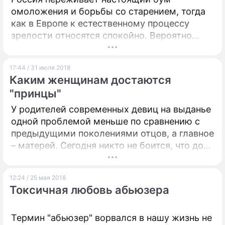
омоложения и борьбы со старением, тогда
как в Европе к естественному процессу
зрелости относятся спокойно. Вероятно
потому, что в Европе гораздо активнее был
развит феминизм. Женщины и мужчины
17:44 / 31 июля 2018
могут сколько угодно стареть без ущерба
Каким женщинам достаются
для взаимодействия с противоположным
"принцы"
полом.
У родителей современных девиц на выданье
одной проблемой меньше по сравнению с
предыдущими поколениями отцов, а главное
– матерей. Сегодня никто не боится, что дочь
рано "выскочит замуж" или, не дай Бог,
"принесет в подоле". Боятся совершенно
12:24 / 25 мая 2018
другого – что совсем не выйдет замуж или,
Токсичная любовь абьюзера
что еще ужаснее, приведет в дом
"нищеброда" – это уже устоявшийся
жаргонизм у охотниц за женихами.
Термин "абьюзер" ворвался в нашу жизнь не