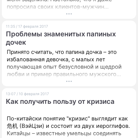
стать и центром вашей.
попросила своих клиентов-мужчин
высказаться. И обнаружилась любопытная
закономерность. Те, у кого есть дочери,
11:35 / 17 февраля 2017
говорили, что еще несколько лет
Проблемы знаменитых папиных
однозначно обвинили бы Диану в опасной
дочек
легкомысленности. Зато сейчас, представив
на ее месте своих девочек, однозначно
Принято считать, что папина дочка – это
принимают сторону пострадавшей. Те же, у
избалованная девочка, с малых лет
кого дочерей нет, сочувствовали
получающая опыт безусловной и щедрой
осужденному за изнасилование парню,
любви и пример правильного мужского
подозревая, что за этой историей кроется
отношения. Девочка, не знающая слов "нет"
ловкая манипуляция.
и "нельзя", не видевшая отказа, запрета и
13:07 / 10 февраля 2017
строгости.
Как получить пользу от кризиса
По-китайски понятие "кризис" выглядит как
危机 (ВэйЦзи) и состоит из двух иероглифов.
Китайцы – известные умельцы соединять