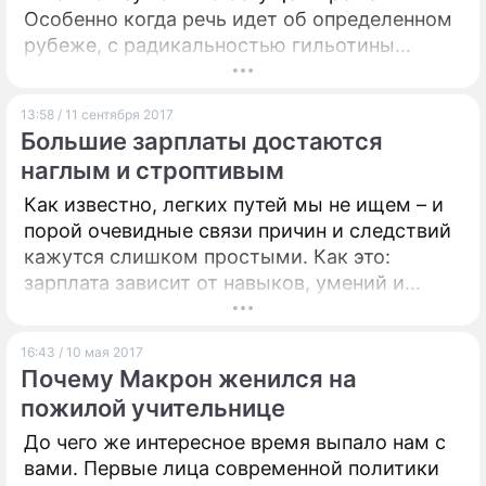
Особенно когда речь идет об определенном
рубеже, с радикальностью гильотины
отсекающем время активной полноценной и
независимой жизни от времени. Выход на
13:58 / 11 сентября 2017
пенсию – один из кризисных моментов,
Большие зарплаты достаются
который переживается сложно, даже при
наглым и строптивым
видимой безмятежности.
Как известно, легких путей мы не ищем – и
порой очевидные связи причин и следствий
кажутся слишком простыми. Как это:
зарплата зависит от навыков, умений и
опыта? Ну, уж нет! Должно быть,
непременно должно быть что-то еще, какой-
16:43 / 10 мая 2017
то секрет, который знают некоторые люди –
Почему Макрон женился на
те самые, чей уровень зарплаты явно
пожилой учительнице
объясняется какими-то дополнительными
факторами. И что же вы думаете – такой
До чего же интересное время выпало нам с
секрет есть.
вами. Первые лица современной политики