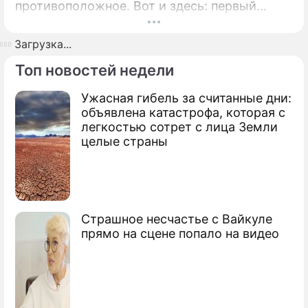
противоположное. Вот и здесь: первый
иероглиф "Вэй" означает "опасное время", а
второй "Цзи" – "время возможностей, шанс".
Загрузка...
И хотя именно родом из Поднебесной
Топ новостей недели
жутковатое выражение "Не дай вам бог
жить в эпоху перемен", оттуда приехал и
Ужасная гибель за считанные дни:
рецепт выживания в эту самую эпоху. А от
объявлена катастрофа, которая с
выбора иероглифа зависит результат.
легкостью сотрет с лица Земли
целые страны
Страшное несчастье с Вайкуле
прямо на сцене попало на видео