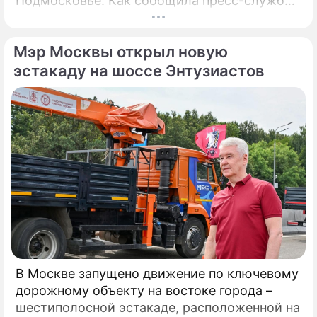
Подмосковье. Как сообщила пресс-служба
регионального правительства, губернатор
Андрей Воробьёв вместе с Овечкиным
Мэр Москвы открыл новую
сделал символическое сбрасывание шайбы
на «Арене Мытищи».
эстакаду на шоссе Энтузиастов
В Москве запущено движение по ключевому
дорожному объекту на востоке города –
шестиполосной эстакаде, расположенной на