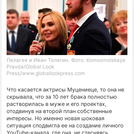
Пелагея и Иван Телегин. Фото: Komsomolskaya
Pravda/Global Look
Press/www.globallookpress.com
Что касается актрисы Муцениеце, то она не
скрывала, что за 10 лет брака полностью
растворилась в муже и его проектах,
отодвинув на второй план собственные
интересы. Но именно новая шоковая
ситуация сподвигла ее на создание личного
YouTube-канала, где она, не стесняясь,