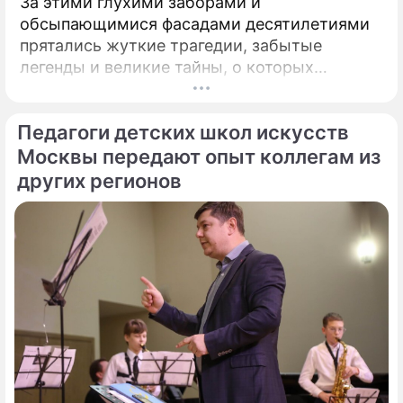
За этими глухими заборами и
обсыпающимися фасадами десятилетиями
прятались жуткие трагедии, забытые
легенды и великие тайны, о которых
миллионы прохожих даже не догадывались.
Французский писатель В.
Педагоги детских школ искусств
Москвы передают опыт коллегам из
других регионов