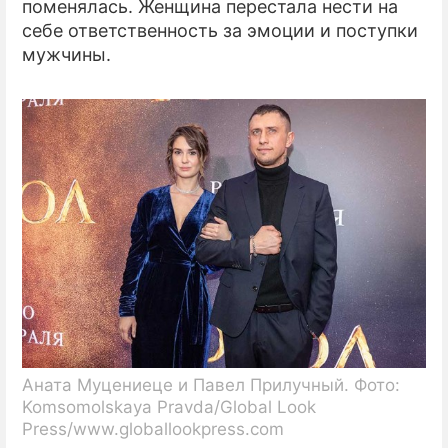
поменялась. Женщина перестала нести на
себе ответственность за эмоции и поступки
мужчины.
Аната Муцениеце и Павел Прилучный. Фото:
Komsomolskaya Pravda/Global Look
Press/www.globallookpress.com