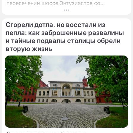
пересечении шоссе Энтузиастов со
Свободным проспектом и Большим
Купавенским проездом. В церемонии
Сгорели дотла, но восстали из
открытия принял участие мэр Москвы
Сергей Собянин, который подчеркнул
пепла: как заброшенные развалины
стратегическую важность новой развязки
и тайные подвалы столицы обрели
для разгрузки одного из самых проблемных
вторую жизнь
участков магистрали.