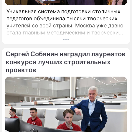
Уникальная система подготовки столичных
педагогов объединила тысячи творческих
учителей со всей страны. Москва уже давно
стала главным методическим и творческим
центром России, где рождаются самые
передовые практики воспитания молодых
Сергей Собянин наградил лауреатов
талантов.
конкурса лучших строительных
проектов