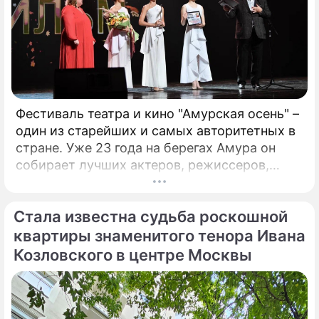
Фестиваль театра и кино "Амурская осень" –
один из старейших и самых авторитетных в
стране. Уже 23 года на берегах Амура он
собирает лучших актеров, режиссеров,
музыкантов. Недавно он стал
международным. Только что форум,
Стала известна судьба роскошной
который проходит в Благовещенске, назвал
победителей. Это те ленты и спектакли,
квартиры знаменитого тенора Ивана
которые обязательно надо посмотреть!
Козловского в центре Москвы
Зрителями фестиваля стали больше 17
тысяч человек, а гостями – свыше 400
человек.