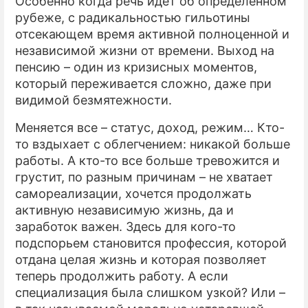
Особенно когда речь идет об определенном
рубеже, с радикальностью гильотины
ПРЕСС-РЕЛИЗЫ
отсекающем время активной полноценной и
независимой жизни от времени. Выход на
О ПРОЕКТЕ
пенсию – один из кризисных моментов,
который переживается сложно, даже при
видимой безмятежности.
Меняется все – статус, доход, режим… Кто-
то вздыхает с облегчением: никакой больше
работы. А кто-то все больше тревожится и
грустит, по разным причинам – не хватает
самореализации, хочется продолжать
активную независимую жизнь, да и
заработок важен. Здесь для кого-то
подспорьем становится профессия, которой
отдана целая жизнь и которая позволяет
теперь продолжить работу. А если
специализация была слишком узкой? Или –