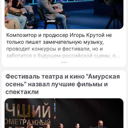
Композитор и продюсер Игорь Крутой не
только пишет замечательную музыку,
проводит конкурсы и фестивали, но и
заботится о будущем российской сцены, о
том, кто будет петь завтра. Именно для
этого с 2008 года он проводит конкурс
Фестиваль театра и кино "Амурская
"Детская Новая волна". Его задачи –
предоставлять юным артистам
осень" назвал лучшие фильмы и
возможность заявить о своём вокальном
спектакли
даровании на профессиональной сцене,
открывать слушателям новые имена
талантливых исполнителей из разных
городов России.