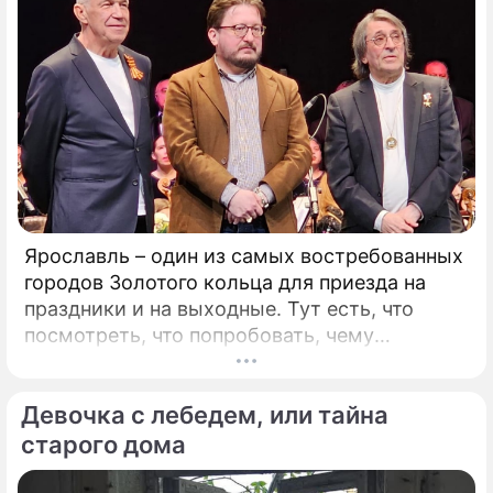
Ярославль – один из самых востребованных
городов Золотого кольца для приезда на
праздники и на выходные. Тут есть, что
посмотреть, что попробовать, чему
удивиться. Популяризации города во многом
способствует и Юрий Башмет, который уже
Девочка с лебедем, или тайна
на протяжении 17 лет устраивает тут
Международный музыкальный фестиваль.
старого дома
Этот форум, который проводит самый