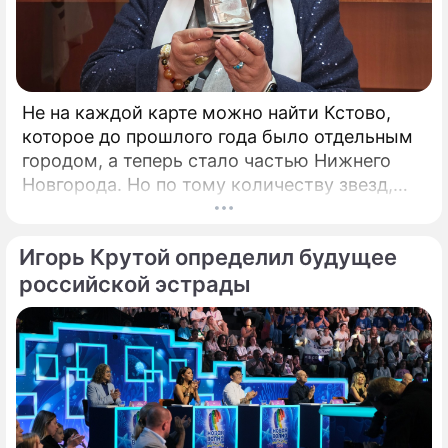
Не на каждой карте можно найти Кстово,
которое до прошлого года было отдельным
городом, а теперь стало частью Нижнего
Новгорода. Но по тому количеству звезд,
которые приезжают сюда каждый год,
Кстово даст фору многим крупным городам.
Игорь Крутой определил будущее
Повод – открытый российский
кинофестиваль "КСТОкино". В этом году он
российской эстрады
прошёл уже в четвертый раз. Кстово
настолько живописно, что его окрестности
часто становятся натурой для съемок
фильмов.