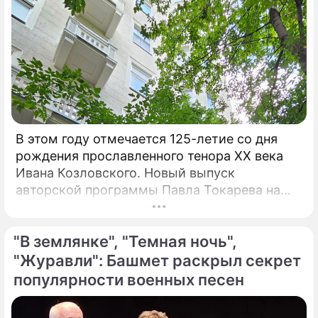
В этом году отмечается 125-летие со дня
рождения прославленного тенора XX века
Ивана Козловского. Новый выпуск
авторской программы Павла Токарева на
платформе VK "Сады искусств" посвящен
этому певцу. "С 30-х годов прошлого
"В землянке", "Темная ночь",
столетия Козловский являлся не просто
популярным певцом, а считался богом и
"Журавли": Башмет раскрыл секрет
идолом для всего советского народа", –
популярности военных песен
говорит Токарев.