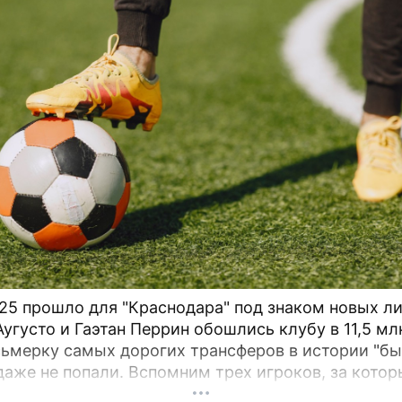
ремля расширяет свою деятельность и проводитс
Евро-Азиатского Танцевального Совета (ЕАDC), к
а объединил 15 стран, и сразу же в октябре этого
первые чемпионаты в Китае (г.
25 прошло для "Краснодара" под знаком новых ли
Аугусто и Гаэтан Перрин обошлись клубу в 11,5 мл
сьмерку самых дорогих трансферов в истории "бы
даже не попали. Вспомним трех игроков, за котор
ействительно выкладывали внушительные суммы