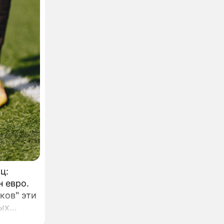
я под
оторый с
 года
ц:
н евро.
ков" эти
ых
.