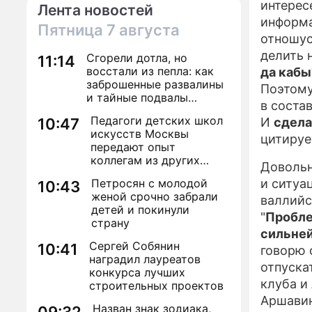
интерес
Лента новостей
информа
Пятница
7 августа
отношус
делить 
Сгорели дотла, но
11:14
восстали из пепла: как
да кабы
заброшенные развалины
Поэтому
и тайные подвалы
в состав
столицы обрели вторую
Педагоги детских школ
10:47
И
сдела
жизнь
искусств Москвы
цитиру
передают опыт
коллегам из других
Довольн
регионов
Петросян с молодой
и ситуа
10:43
женой срочно забрали
валлийс
детей и покинули
"
Пробле
страну
сильней
Сергей Собянин
10:41
говорю 
наградил лауреатов
отпуска
конкурса лучших
клуба и
строительных проектов
Аршавин
Назван знак зодиака,