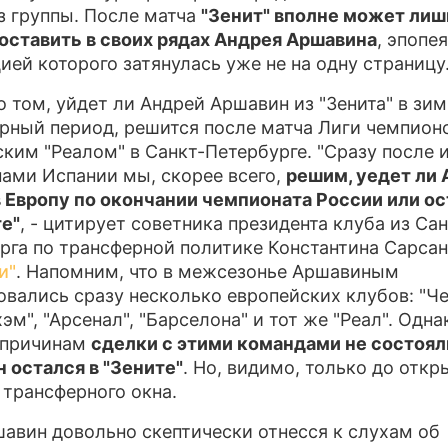
з группы. После матча
"Зенит" вполне может лиш
ПРЕСС-РЕЛ
оставить в своих рядах Андрея Аршавина
, эпопея
ией которого затянулась уже не на одну страницу
О ПРОЕКТЕ
о том, уйдет ли Андрей Аршавин из "Зенита" в зи
рный период, решится после матча Лиги чемпион
ким "Реалом" в Санкт-Петербурге. "Сразу после 
ами Испании мы, скорее всего,
решим, уедет ли
в Европу по окончании чемпионата России или о
те"
, - цитирует советника президента клуба из Сан
рга по трансферной политике Константина Сарса
и"
. Напомним, что в межсезонье Аршавиным
овались сразу несколько европейских клубов: "Че
эм", "Арсенал", "Барселона" и тот же "Реал". Одна
 причинам
сделки с этими командами не состоял
 остался в "Зените"
. Но, видимо, только до откр
 трансферного окна.
авин довольно скептически отнесся к слухам об