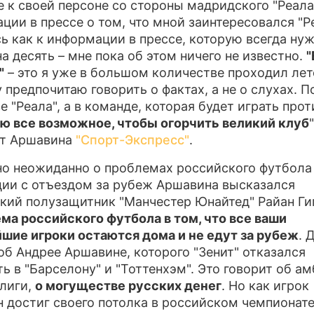
е к своей персоне со стороны мадридского "Реала"
ции в прессе о том, что мной заинтересовался "Ре
ь как к информации в прессе, которую всегда ну
на десять – мне пока об этом ничего не известно.
"
"
– это я уже в большом количестве проходил лет
 предпочитаю говорить о фактах, а не о слухах. По
е "Реала", а в команде, которая будет играть прот
ю все возможное, чтобы огорчить великий клуб
"
ет Аршавина
"Спорт-Экспресс"
.
о неожиданно о проблемах российского футбола
ции с отъездом за рубеж Аршавина высказался
кий полузащитник "Манчестер Юнайтед" Райан Гиг
ма российского футбола в том, что все ваши
шие игроки остаются дома и не едут за рубеж
. 
об Андрее Аршавине, которого "Зенит" отказался
ть в "Барселону" и "Тоттенхэм". Это говорит об а
 лиги,
о могуществе русских денег
. Но как игрок
 достиг своего потолка в российском чемпионате