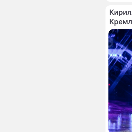
предложил запретить
мойку машин и
Кирил
торговлю во дворах
Кремл
Внезапно отменивший
15:08
концерты Григорий Лепс
сделал важное
заявление
"Четырех мужей
13:36
похоронила": Шаляпин
увлекся тяжелобольной
сказочно богатой дамой
Павильоны здоровья с
12:46
бесплатной экспресс-
диагностикой
открываются в центре
Москвы
Ученые нашли способ
11:49
заблокировать самые
страшные воспоминания
Горы золота или
09:26
сокрушительный удар: