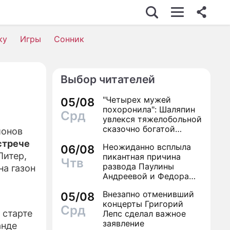
С
ку
Игры
Сонник
Выбор читателей
ОСТЬ
"Четырех мужей
05/08
похоронила": Шаляпин
Срд
увлекся тяжелобольной
сказочно богатой
ионов
дамой
стрече
Неожиданно всплыла
ВИЯ
06/08
Питер,
пикантная причина
Чтв
развода Паулины
на газон
Андреевой и Федора
Бондарчука
НИ
Внезапно отменивший
05/08
концерты Григорий
Срд
 старте
Лепс сделал важное
заявление
анде