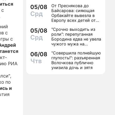
иться
От Преснякова до
05/08
ИЗЫ
 с
Байсарова: сияющая
Срд
Орбакайте вывезла в
.
Европу всех детей от
разных мужчин
мний
"Срочно выходить из
05/08
ов с
роли": перепуганная
Срд
игры с
Бородина едва не увела
чужого мужа на
 Андрей
красной дорожке
станется
"Совершила полнейшую
06/08
кт-
глупость!": разъяренная
Чтв
Волочкова публично
нию РИА
унизила дочь и зятя
лси",
ко по
ись и
ытия