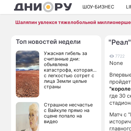
ШОУ-БИЗНЕС
L
Шаляпин увлекся тяжелобольной миллионерш
Топ новостей недели
"Реал
Ужасная гибель за
7722
считанные дни:
None
объявлена
катастрофа, которая
Впервые
с легкостью сотрет с
лица Земли целые
пройдет
страны
"короле
где 30 
стадион
Страшное несчастье
с Вайкуле прямо на
Матч с 
сцене попало на
видео
историч
главног