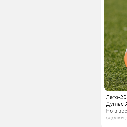
10:55
Кубок К
Пугачева перенесла
эгидой 
тяжелейшую операцию
2019 год
Неожиданно всплыла
09:28
провел 
пикантная причина
развода Паулины
Андреевой и Федора
Бондарчука
Огонь с небес сожжет
00:22
урожай и дом:
страшный запрет 6
августа, о котором
молчат старики
От Преснякова до
18:13
Байсарова: сияющая
Орбакайте вывезла в
Европу всех детей от
разных мужчин
"Срочно выходить из
17:19
Лето-20
роли": перепуганная
Дуглас 
Бородина едва не увела
Но в во
чужого мужа на красной
сделки 
дорожке
Депутат Чаплин
15:14
южане д