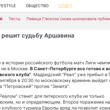
IFESTYLE
ОБЩЕСТВО
СПОРТ
ШОУ-БИЗНЕ
ей
Тесты
Певица Глюкоза снова шокировала публи
АВТО
КИНО
" решит судьбу Аршавина
НЕДВИЖИМ
ЗДОРОВЬЕ
ЭКОНОМИКА
 в истории российского футбола матч Лиги чемп
 не в Москве.
В Санкт-Петербурге все готово к в
ПРОИСШЕСТ
вского клуба"
. Мадридский "Реал" уже прибыл в 
СОННИК
сентября в 20:30 по московскому времени выйдет 
а "Петровский" против "Зенита".
СТИЛЬ ЖИЗ
"Реалом" станет для питерского клуба не только
СЕРИАЛЫ
еским, но и определяющим. Второе поражение на
о клубного турнира Европы вряд ли позволит ком
ИГРЫ