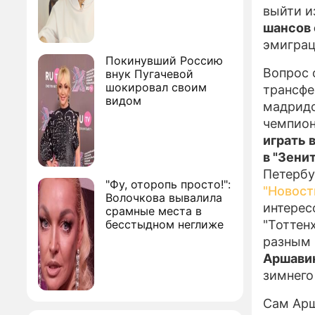
выйти и
шансов 
эмиграц
Покинувший Россию
Вопрос 
внук Пугачевой
шокировал своим
трансфе
видом
мадридс
чемпион
играть 
в "Зени
Петербу
"Фу, оторопь просто!":
"Новост
Волочкова вывалила
интерес
срамные места в
бесстыдном неглиже
"Тоттенх
разным
Аршавин
зимнего
Сам Арш