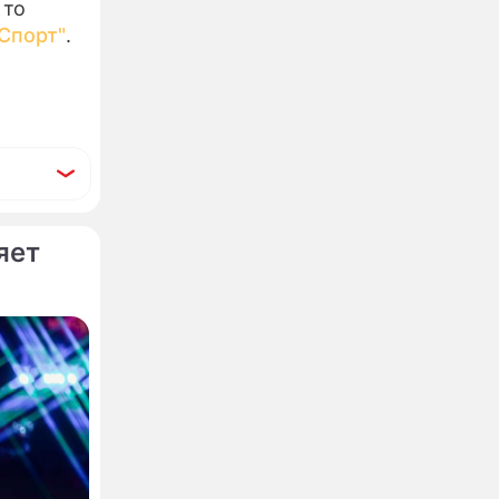
 то
Спорт"
.
яет
удет