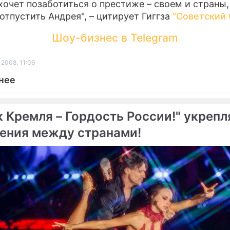
 хочет позаботиться о престиже – своем и страны,
отпустить Андрея", – цитирует Гиггза
"Советский 
Шоу-бизнес в Telegram
 2008, 11:06
нее
к Кремля – Гордость России!" укрепл
ения между странами!
ме
ий Павлюченко ждет
"Зенит" против "Реала" б
ина
играть на победу
мог "Ювентусу" одолеть