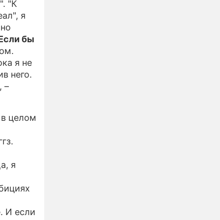
. "К
ал", я
жно
Если бы
ом.
ка я не
ив него.
, –
 в целом
гз.
Да, я
мбициях
. И если