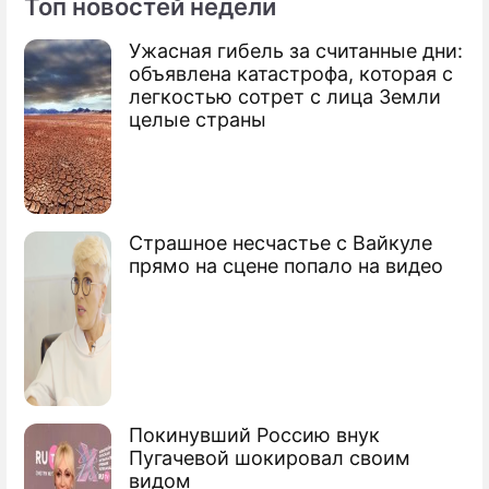
Топ новостей недели
Ужасная гибель за считанные дни:
По теме
объявлена катастрофа, которая с
легкостью сотрет с лица Земли
Продолжение: Глобальный
целые страны
рост цен: блокировка Суэцкого
канала ударит по карманам
россиян
Страшное несчастье с Вайкуле
прямо на сцене попало на видео
Покинувший Россию внук
Пугачевой шокировал своим
видом