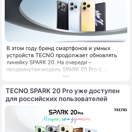
В этом году бренд смартфонов и умных
устройств TECNO продолжает обновлять
линейку SPARK 20. На очереди –
продвинутая модель SPARK 20 Pro с
крутыми камерами, мощным процессором
и премиальным дизайном. Рассказываем
TECNO SPARK 20 Pro уже доступен
обо всем по порядку. КамераОдно из
ключевых отличий SPARK 20 Pro от
для российских пользователей
стандартной модели – основная камера на
108 Мп, которая впервые появляется в
линейке SPARK.