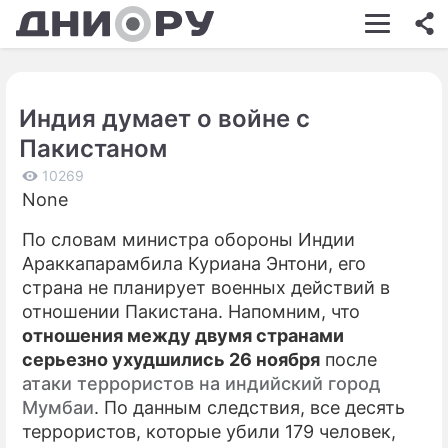
ШОУ-БИЗНЕС
АВТО
Индия думает о войне с
КИНО
Пакистаном
НЕДВИЖИМОСТЬ
10269
None
ЗДОРОВЬЕ
По словам министра обороны Индии
ЭКОНОМИКА
Араккапарамбила Куриана Энтони, его
ПРОИСШЕСТВИЯ
страна не планирует военных действий в
отношении Пакистана. Напомним, что
СОННИК
отношения между двумя странами
серьезно ухудшились 26 ноября
после
СТИЛЬ ЖИЗНИ
атаки террористов на индийский город
СЕРИАЛЫ
Мумбаи
. По данным следствия, все десять
террористов, которые убили 179 человек,
ИГРЫ