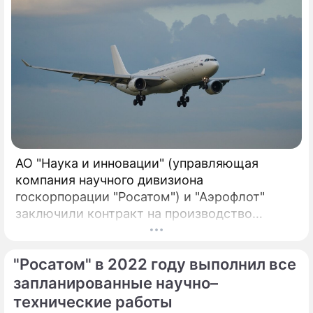
АО "Наука и инновации" (управляющая
компания научного дивизиона
госкорпорации "Росатом") и "Аэрофлот"
заключили контракт на производство
воздушных фильтров для систем
вентиляции самолетов зарубежного
"Росатом" в 2022 году выполнил все
производства. Компании первыми в России
реализовали совместный проект по
запланированные научно–
созданию отечественных воздушных
технические работы