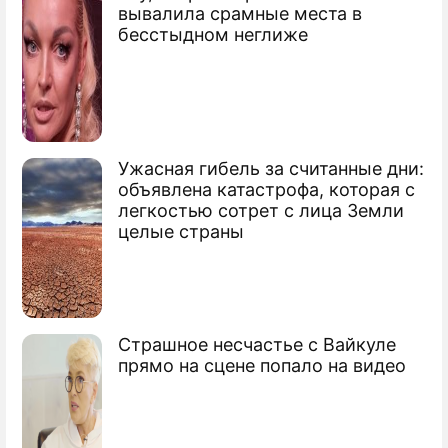
По теме
вывалила срамные места в
бесстыдном неглиже
Индия нашла центр мирового
терроризма
Пакистанскую разведку обвинили в
теракте
Ужасная гибель за считанные дни:
Индия требует от Пакистана
объявлена катастрофа, которая с
террористов
легкостью сотрет с лица Земли
целые страны
Страшное несчастье с Вайкуле
прямо на сцене попало на видео