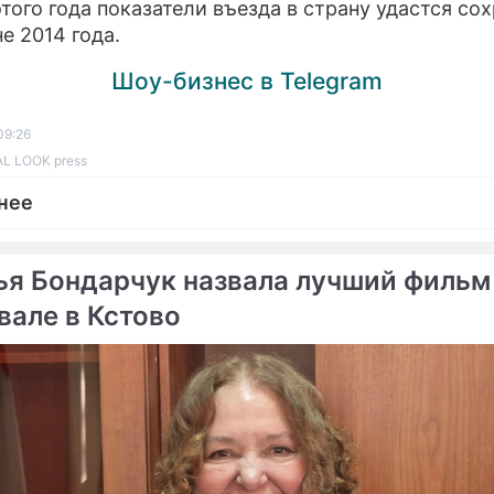
этого года показатели въезда в страну удастся со
е 2014 года.
Шоу-бизнес в Telegram
09:26
L LOOK press
нее
ья Бондарчук назвала лучший фильм
вале в Кстово
ме
Продолжение: Чем
В Японии появился отель
славится провинция
плакс
Лагуна