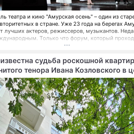
ль театра и кино "Амурская осень" – один из ста
вторитетных в стране. Уже 23 года на берегах Ам
лучших актеров, режиссеров, музыкантов. Недавно он
ждународным. Только что форум, который проход
щенске, назвал победителей. Это те ленты и спект
 обязательно надо посмотреть! Зрителями фести
 известна судьба роскошной кварти
ольше 17 тысяч человек, а гостями – свыше 400 ч
нитого тенора Ивана Козловского в 
вы