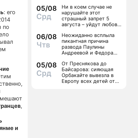
Ни в коем случае не
05/08
ЕЛИЗЫ
ль
: его
нарушайте этот
Срд
страшный запрет 5
2014
ТЕ
августа – уйдут любовь
 по
и деньги
ело
Неожиданно всплыла
06/08
пикантная причина
зывал
Чтв
развода Паулины
ем
Андреевой и Федора
Бондарчука
От Преснякова до
05/08
чие
Байсарова: сияющая
Срд
Орбакайте вывезла в
 этим
Европу всех детей от
ственно,
разных мужчин
и
А мешают
транцев
,
,
ь
янме и