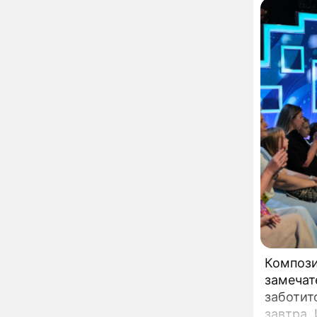
увлекся тяжелобольной
сказочно богатой дамой
Павильоны здоровья с
12:46
бесплатной экспресс-
диагностикой
открываются в центре
Москвы
Ученые нашли способ
11:49
заблокировать самые
страшные воспоминания
Горы золота или
09:26
сокрушительный удар:
каким знакам зодиака
астрологи пророчат
счастье, а кому нищету
Ни в коем случае не
00:10
нарушайте этот
страшный запрет 5
Компози
августа – уйдут любовь
замечат
и деньги
Мэр Москвы рассказал о
19:17
заботит
развитии центра
завтра.