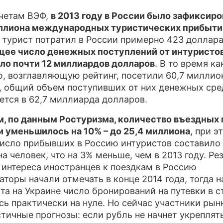
четам ВЭФ,
в 2013 году в России было зафиксир
иллиона международных туристических прибыти
турист потратил в России примерно 423 доллара
щее число денежных поступлений от интуристо
ло почти 12 миллиардов долларов
. В то время ка
, возглавляющую рейтинг, посетили 60,7 миллио
, общий объем поступивших от них денежных сре
ется в 62,7 миллиарда долларов.
м, по данным Ростуризма, количество въездных
и уменьшилось на 10% – до 25,4 миллиона
, при э
исло прибывших в Россию интуристов составило 
а человек, что на 3% меньше, чем в 2013 году. Ре
 интереса иностранцев к поездкам в Россию
аторы начали отмечать в конце 2014 года, тогда н
та на Украине число бронирований на путевки в с
сь практически на нуле. Но сейчас участники рын
тичные прогнозы: если рубль не начнет укреплять