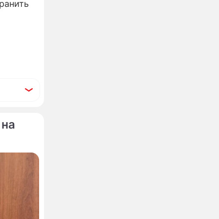
хранить
 на
 для