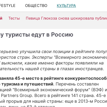
IFESTYLE
ОБЩЕСТВО
КУЛЬТУРА
ШОУ-БИЗ
ей
Тесты
Певица Глюкоза снова шокировала публи
АВТО
КИНО
у туристы едут в Россию
НЕДВИЖ
ЗДОРОВЬ
серьезно улучшила свои позиции в рейтинге попу
уристов стран. Эксперты "Всемирного экономиче
ЭКОНОМ
 выяснили, какие именно факторы появлияли на
ПРОИСШ
ательность нашей страны в глазах иностранцев.
СОННИК
заняла 45-е место в рейтинге конкурентоспособ
 туризма и путешествий
. Перечень составлен
СТИЛЬ Ж
ацией "Всемирный экономический форум" (ВЭФ) 
 Partners Group. Всего в рейтинге 141 страна. 45-е
СЕРИАЛЫ
ый прорыв для нашей страны: еще в 2013-м Росс
ИГРЫ
ась лишь на 63-й строчке.