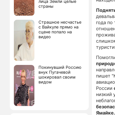
лица Земли целые
страны
Поднять
девальв
Страшное несчастье
года по
с Вайкуле прямо на
отношен
сцене попало на
прожива
видео
слишком
туристи
Помогли
природ
Покинувший Россию
направл
внук Пугачевой
пишет "
шокировал своим
видом
авиацио
России
низкий 
неблаго
безопас
Ямайке.