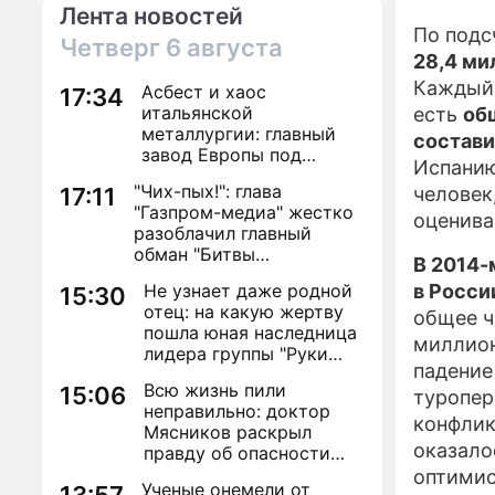
Лента новостей
По подс
Четверг
6 августа
28,4 м
Каждый 
Асбест и хаос
17:34
итальянской
есть
об
металлургии: главный
состави
завод Европы под
Испанию
угрозой закрытия из-за
"Чих-пых!": глава
17:11
человек
евробюрократии
"Газпром-медиа" жестко
оценива
разоблачил главный
обман "Битвы
В 2014-
экстрасенсов"
Не узнает даже родной
в Росси
15:30
отец: на какую жертву
общее ч
пошла юная наследница
миллион
лидера группы "Руки
падение
Вверх!" ради денег и
Всю жизнь пили
15:06
славы
туропер
неправильно: доктор
конфлик
Мясников раскрыл
оказало
правду об опасности
антибиотиков
оптимис
Ученые онемели от