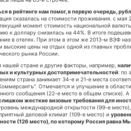
ПРЕСС-Р
ся в рейтинге нам помог, в первую очередь, руб
ация сказалась на стоимости проживания. с мая 
О ПРОЕК
 текущий момент стоимость национальной валюты
ию к доллару снизилась на 44%. В итоге подешев
ние в отелях. При этом в этом же 2013-м ВЭФ на
 высокие цены на отдых одной из главных пробл
ческого рынка России.
 нашей стране и другие факторы, например,
нали
ных и культурных достопримечательностей
: по
ениям страна занимает 34-е и 21-е места соответ
Коммерсантъ". Отмечается и улучшение в област
нного сообщения (22-е место в общем списке). 
слишком жесткие визовые требования для инос
уровень международной открытости (99-е место)
приятный деловой климат (109-е место) и
уровен
ности (126 место), по которому Россия равна Мь