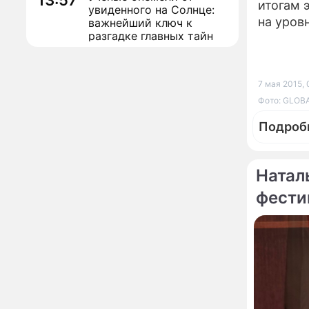
13:57
итогам 
увиденного на Солнце:
на уровн
важнейший ключ к
разгадке главных тайн
Реставрация церкви
13:27
Ильи Пророка на
Новгородском подворье
7 мая 2015, 
завершена – Мэр
Фото: GLOBA
Москвы
"Совершила полнейшую
12:08
Подроб
глупость!": разъяренная
Волочкова публично
унизила дочь и зятя
Натал
Уехавшая из России
10:55
фести
Пугачева перенесла
По те
тяжелейшую операцию
Неожиданно всплыла
09:28
пикантная причина
развода Паулины
Андреевой и Федора
Бондарчука
Огонь с небес сожжет
00:22
урожай и дом: