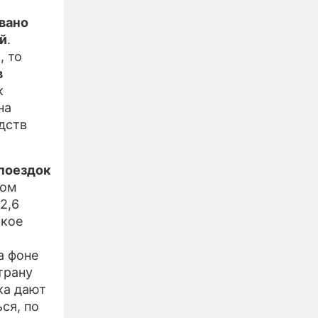
овано
й
.
, то
в
к
на
дств
 поездок
том
2,6
зкое
а фоне
трану
ка дают
ся, по