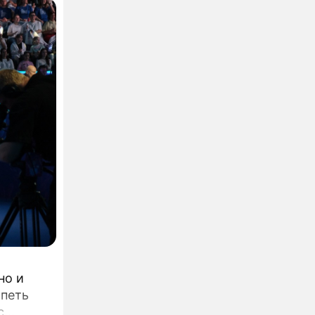
но и
 петь
с