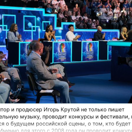
тор и продюсер Игорь Крутой не только пишет
ельную музыку, проводит конкурсы и фестивали, 
ся о будущем российской сцены, о том, кто будет
 Именно для этого с 2008 года он проводит конкур