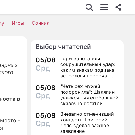
НЕС
ку
Игры
Сонник
Выбор читателей
ИМОСТЬ
Горы золота или
05/08
Е
сокрушительный удар:
лярных
Срд
каким знакам зодиака
ского
ИКА
астрологи пророчат
счастье, а кому нищету
"Четырех мужей
ЕСТВИЯ
05/08
похоронила": Шаляпин
Срд
увлекся тяжелобольной
ности в
сказочно богатой
дамой
ИЗНИ
и
Внезапно отменивший
05/08
концерты Григорий
 место –
Срд
Лепс сделал важное
ия
заявление