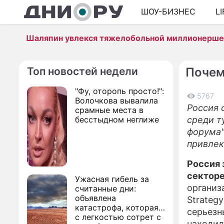
ШОУ-БИЗНЕС
L
Шаляпин увлекся тяжелобольной миллионерш
Топ новостей недели
Почем
"Фу, оторопь просто!":
5767
Волочкова вывалила
Россия 
срамные места в
бесстыдном неглиже
среди т
форума"
привлек
Россия 
секторе
Ужасная гибель за
организ
считанные дни:
объявлена
Strategy
катастрофа, которая
серьезн
с легкостью сотрет с
находил