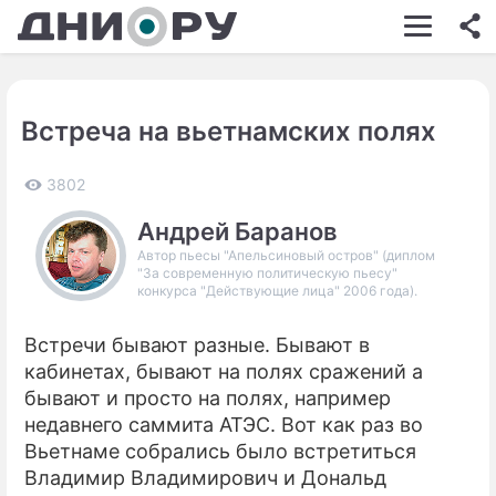
ШОУ-БИЗНЕС
АВТО
Встреча на вьетнамских полях
КИНО
НЕДВИЖИМОСТЬ
3802
Андрей Баранов
ЗДОРОВЬЕ
Автор пьесы "Апельсиновый остров" (диплом
ЭКОНОМИКА
"За современную политическую пьесу"
конкурса "Действующие лица" 2006 года).
ПРОИСШЕСТВИЯ
Встречи бывают разные. Бывают в
СОННИК
кабинетах, бывают на полях сражений а
бывают и просто на полях, например
СТИЛЬ ЖИЗНИ
недавнего саммита АТЭС. Вот как раз во
СЕРИАЛЫ
Вьетнаме собрались было встретиться
Владимир Владимирович и Дональд
ИГРЫ