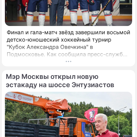
Финал и гала-матч звёзд завершили восьмой
детско-юношеский хоккейный турнир
"Кубок Александра Овечкина" в
Подмосковье. Как сообщила пресс-служба
регионального правительства, губернатор
Андрей Воробьёв вместе с Овечкиным
Мэр Москвы открыл новую
сделал символическое сбрасывание шайбы
на «Арене Мытищи».
эстакаду на шоссе Энтузиастов