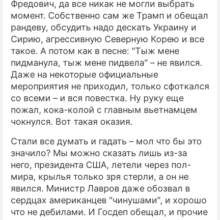
Фредович, да все никак не могли выбрать
момент. Собственно сам же Трамп и обещал
ПРЕСС-РЕЛИЗЫ
рандеву, обсудить надо дескать Украину и
О ПРОЕКТЕ
Сирию, агрессивную Северную Корею и все
такое. А потом как в песне: "Тыж мене
пидманула, тыж мене пидвела" – не явился.
Даже на некоторые официальные
мероприятия не приходил, только сфоткался
со всеми – и вся повестка. Ну руку еще
пожал, кока-колой с главным вьетнамцем
чокнулся. Вот такая оказия.
Стали все думать и гадать – мол что бы это
значило? Мы можно сказать лишь из-за
него, президента США, летели через пол-
мира, крылья только зря стерли, а он не
явился. Министр Лавров даже обозвал в
сердцах американцев "чинушами", и хорошо
что не дебилами. И Госдеп обещал, и прочие