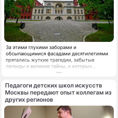
За этими глухими заборами и
обсыпающимися фасадами десятилетиями
прятались жуткие трагедии, забытые
легенды и великие тайны, о которых
миллионы прохожих даже не догадывались.
Французский писатель В.
Педагоги детских школ искусств
Москвы передают опыт коллегам из
других регионов