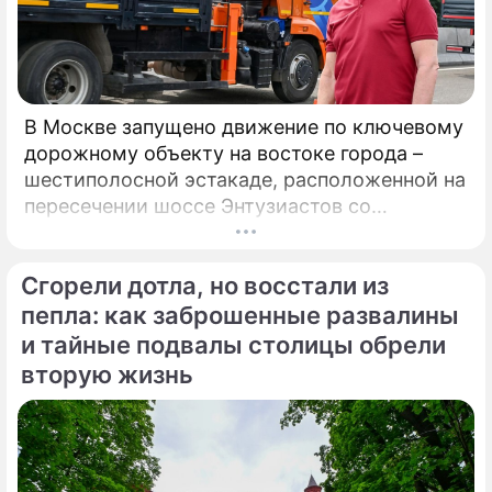
В Москве запущено движение по ключевому
дорожному объекту на востоке города –
шестиполосной эстакаде, расположенной на
пересечении шоссе Энтузиастов со
Свободным проспектом и Большим
Купавенским проездом. В церемонии
Сгорели дотла, но восстали из
открытия принял участие мэр Москвы
Сергей Собянин, который подчеркнул
пепла: как заброшенные развалины
стратегическую важность новой развязки
и тайные подвалы столицы обрели
для разгрузки одного из самых проблемных
вторую жизнь
участков магистрали.