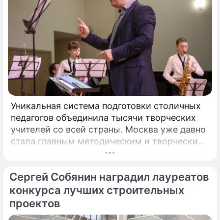
Уникальная система подготовки столичных
педагогов объединила тысячи творческих
учителей со всей страны. Москва уже давно
стала главным методическим и творческим
центром России, где рождаются самые
передовые практики воспитания молодых
Сергей Собянин наградил лауреатов
талантов.
конкурса лучших строительных
проектов