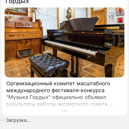
Гордых"
Организационный комитет масштабного
международного фестиваля-конкурса
"Музыка Гордых" официально объявил
результаты работы экспертного совета.
После длительного и тщательного изучения
более чем двух тысяч заявок был
Загрузка...
сформирован шорт-лист из 100 лучших