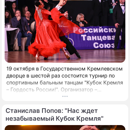
препятствий имеет важное значение для
предприятий, рассматривающих
возможность внедрения Биткойна.
19 октября в Государственном Кремлевском
дворце в шестой раз состоится турнир по
спортивным бальным танцам "Кубок Кремля
– Гордость России!". Организатор –
президент Российского танцевального
союза, заслуженный деятель искусств РФ,
Станислав Попов: "Нас ждет
народный артист России Станислав Попов.
незабываемый Кубок Кремля"