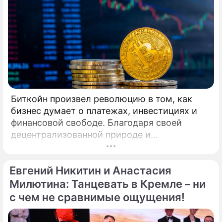
деятель искусств РФ, народный артист
России Станислав Попов. Совсем недавно
сложившийся дуэт Кирилла Александрова и
Дарьи Прусаковой примет участие в
турнире профессионалов по
латиноамериканской программе.
Биткойн произвел революцию в том, как
бизнес думает о платежах, инвестициях и
финансовой свободе. Благодаря своей
децентрализованной природе и
безграничной функциональности Биткойн
предлагает компаниям захватывающие
Евгений Никитин и Анастасия
возможности для расширения своего
присутствия. Однако наряду с
Милютина: Танцевать в Кремле – ни
преимуществами возникают и серьезные
с чем не сравнимые ощущения!
проблемы, особенно в нормативно-
правовой сфере. Понимание этих