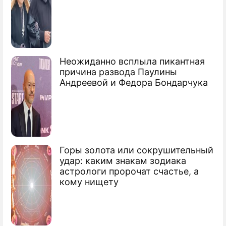
Титов забил юбилейный гол за
"Спартак"
Акинфеев отказался от шампанского
Неожиданно всплыла пикантная
причина развода Паулины
Андреевой и Федора Бондарчука
Горы золота или сокрушительный
удар: каким знакам зодиака
астрологи пророчат счастье, а
кому нищету