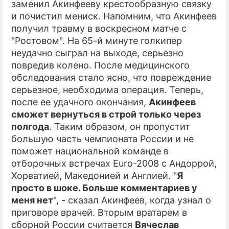
заменил Акинфееву крестообразную связку
и почистил мениск. Напомним, что Акинфеев
ПРЕСС-РЕЛИЗЫ
получил травму в воскресном матче с
О ПРОЕКТЕ
"Ростовом". На 65-й минуте голкипер
неудачно сыграл на выходе, серьезно
повредив колено. После медицинского
обследования стало ясно, что повреждение
серьезное, необходима операция. Теперь,
после ее удачного окончания,
Акинфеев
сможет вернуться в строй только через
полгода
. Таким образом, он пропустит
большую часть чемпионата России и не
поможет национальной команде в
отборочных встречах Euro-2008 с Андоррой,
Хорватией, Македонией и Англией. "
Я
просто в шоке. Больше комментариев у
меня нет
", - сказал Акинфеев, когда узнал о
приговоре врачей. Вторым вратарем в
сборной России считается
Вячеслав