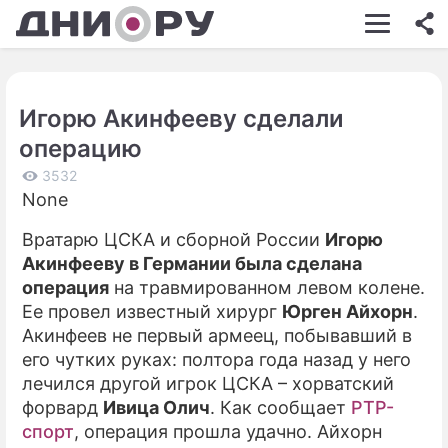
ШОУ-БИЗНЕС
АВТО
Игорю Акинфееву сделали
КИНО
операцию
НЕДВИЖИМОСТЬ
3532
None
ЗДОРОВЬЕ
Вратарю ЦСКА и сборной России
Игорю
ЭКОНОМИКА
Акинфееву в Германии была сделана
ПРОИСШЕСТВИЯ
операция
на травмированном левом колене.
Ее провел известный хирург
Юрген Айхорн
.
СОННИК
Акинфеев не первый армеец, побывавший в
его чутких руках: полтора года назад у него
СТИЛЬ ЖИЗНИ
лечился другой игрок ЦСКА – хорватский
СЕРИАЛЫ
форвард
Ивица Олич
. Как сообщает
РТР-
спорт
, операция прошла удачно. Айхорн
ИГРЫ