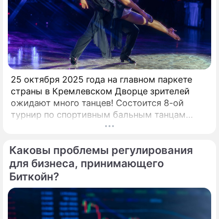
25 октября 2025 года на главном паркете
страны в Кремлевском Дворце зрителей
ожидают много танцев! Состоится 8-ой
турнир по спортивным бальным танцам
"Кубок Кремля – Гордость России!". Будет
разыграно четыре Кубка Кремля в
Каковы проблемы регулирования
европейской и латиноамериканской
программах среди любителей,
для бизнеса, принимающего
профессионалов и Про-Эм пар. Организатор
Биткойн?
– президент Российского Танцевального
Союза, президент Евро-Азиатского
Танцевального Совете (EADC), заслуженный