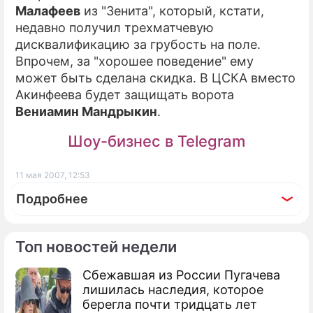
Малафеев
из "Зенита", который, кстати,
недавно получил трехматчевую
дисквалификацию за грубость на поле.
Впрочем, за "хорошее поведение" ему
может быть сделана скидка. В ЦСКА вместо
Акинфеева будет защищать ворота
Вениамин Мандрыкин
.
Шоу-бизнес в Telegram
11 мая 2007, 12:53
Подробнее
Топ новостей недели
Сбежавшая из России Пугачева
По теме
лишилась наследия, которое
берегла почти тридцать лет
Акинфеев выбыл из строя на полгода