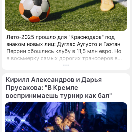
традиции поколений легенд спорта!»На этот
раз Кубок Кремля расширяет свою
деятельность и проводится под эгидой
Евро-Азиатского Танцевального Совета
(ЕАDC), который с 2019 года объединил 15
стран, и сразу же в октябре этого года
Лето-2025 прошло для "Краснодара" под
провел первые чемпионаты в Китае (г.
знаком новых лиц: Дуглас Аугусто и Гаэтан
Перрин обошлись клубу в 11,5 млн евро. Но
в восьмерку самых дорогих трансферов в
истории "быков" эти сделки даже не попали.
Вспомним трех игроков, за которых южане
Кирилл Александров и Дарья
действительно выкладывали внушительные
суммы.
Прусакова: "В Кремле
воспринимаешь турнир как бал"