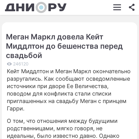
ШОУ-БИЗНЕС
АВТО
Меган Маркл довела Кейт
КИНО
Миддлтон до бешенства перед
НЕДВИЖИМОСТЬ
свадьбой
ЗДОРОВЬЕ
246120
Кейт Миддлтон и Меган Маркл окончательно
ЭКОНОМИКА
разругались. Как сообщают осведомленные
источники при дворе Ее Величества,
ПРОИСШЕСТВИЯ
поводом для конфликта стали списки
приглашенных на свадьбу Меган с принцем
СОННИК
Гарри.
СТИЛЬ ЖИЗНИ
О том, что отношения между будущими
СЕРИАЛЫ
родственницами, мягко говоря, не
идеальны, было известно давно. Однако
ИГРЫ