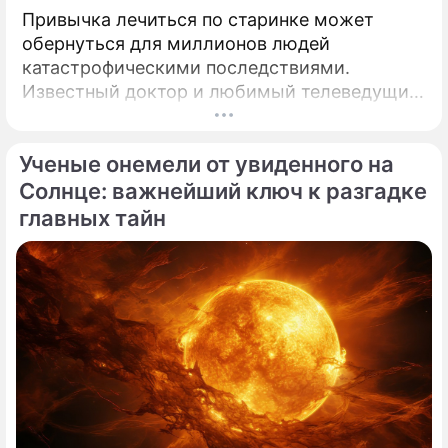
Привычка лечиться по старинке может
обернуться для миллионов людей
катастрофическими последствиями.
Известный доктор и любимый телеведущий
миллионов Александр Мясников обратил
внимание на колоссальный переворот в
Ученые онемели от увиденного на
мировой медицине, который буквально
перечеркнул все наши прошлые
Солнце: важнейший ключ к разгадке
представления о здоровье.
главных тайн