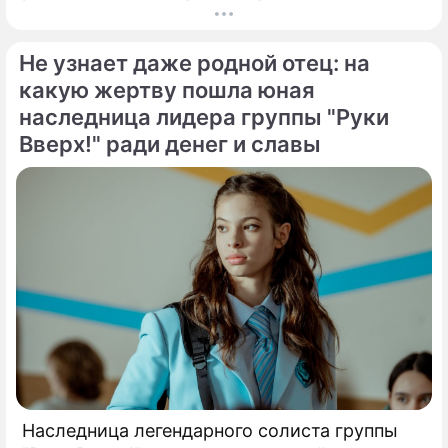
годами происходит на экране главного
развлекательного телеканала страны.
Не узнает даже родной отец: на
Генеральный директор мощнейшего
холдинга "Газпром-медиа" Александр Жаров
какую жертву пошла юная
решился на неожидаемый и крайне острый
наследница лидера группы "Руки
демарш.
Вверх!" ради денег и славы
Наследница легендарного солиста группы