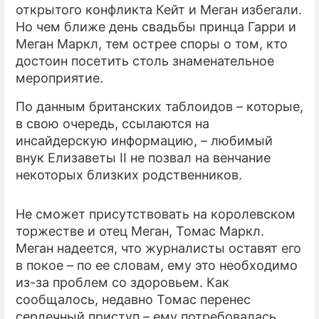
открытого конфликта Кейт и Меган избегали.
Но чем ближе день свадьбы принца Гарри и
ПРЕСС-РЕЛИЗЫ
Меган Маркл, тем острее споры о том, кто
О ПРОЕКТЕ
достоин посетить столь знаменательное
мероприятие.
По данным британских таблоидов – которые,
в свою очередь, ссылаются на
инсайдерскую информацию, – любимый
внук Елизаветы II не позвал на венчание
некоторых близких родственников.
Не сможет присутствовать на королевском
торжестве и отец Меган, Томас Маркл.
Меган надеется, что журналисты оставят его
в покое – по ее словам, ему это необходимо
из-за проблем со здоровьем. Как
сообщалось, недавно Томас перенес
сердечный приступ – ему потребовалась