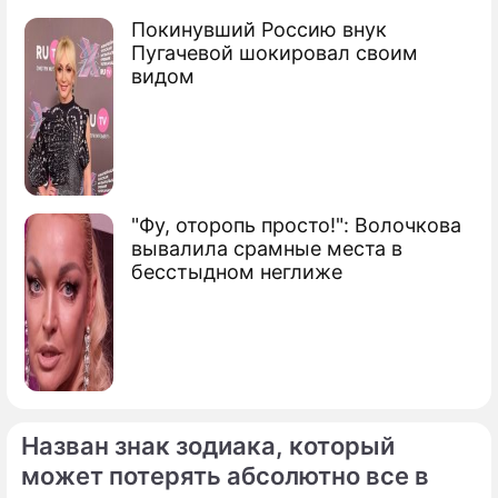
алтарю с другим принцем
Покинувший Россию внук
Пугачевой шокировал своим
На семью Меган Маркл обрушились
видом
несчастья перед свадьбой с принцем
Гарри
Сюжеты
Свадьба принца Гарри и Меган
Маркл
"Фу, оторопь просто!": Волочкова
вывалила срамные места в
бесстыдном неглиже
Назван знак зодиака, который
может потерять абсолютно все в