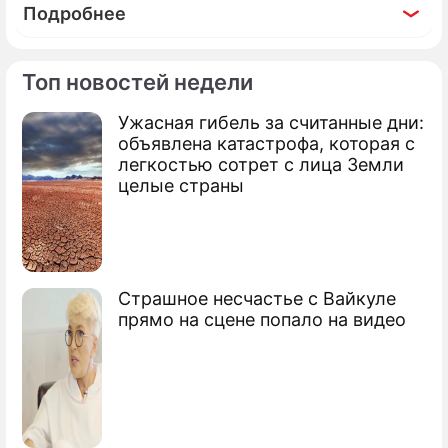
Подробнее
Топ новостей недели
Ужасная гибель за считанные дни:
По теме
объявлена катастрофа, которая с
легкостью сотрет с лица Земли
Продолжение: Принца Гарри
целые страны
больше нет: Кенсингтонский
дворец сделал важное
объявление
Страшное несчастье с Вайкуле
прямо на сцене попало на видео
Рокировочка: Меган Маркл пойдет к