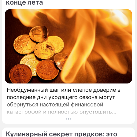
конце лета
Необдуманный шаг или слепое доверие в
последние дни уходящего сезона могут
обернуться настоящей финансовой
катастрофой и полностью опустошить
кошелек. Известная шаманка и ясновидящая
Кажетта Ахметжанова выступила с
Кулинарный секрет предков: это
экстренным предупреждением для всех, кто