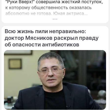
"Руки Вверх!" совершила жесткий поступок,
к которому общественность оказалась
абсолютно не готова. Юная актриса
Вероника Жукова, дочь бессменного лидера
группы "Руки Вверх!" Сергея Жукова,
Всю жизнь пили неправильно:
заставила взрогнуть своих многочисленных
поклонников.
доктор Мясников раскрыл правду
об опасности антибиотиков