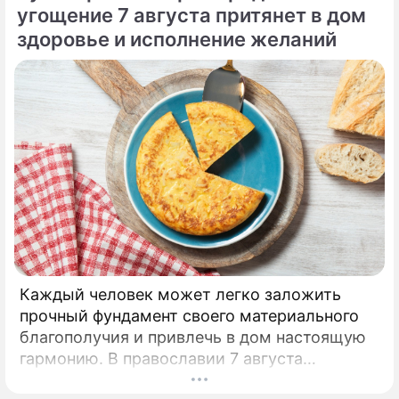
привык легкомысленно относиться к своим
угощение 7 августа притянет в дом
сбережениям.
здоровье и исполнение желаний
Каждый человек может легко заложить
прочный фундамент своего материального
благополучия и привлечь в дом настоящую
гармонию. В православии 7 августа
почитают память праведной Анны, матери