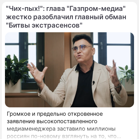
Пресвятой Богородицы.
"Чих-пых!": глава "Газпром-медиа"
жестко разоблачил главный обман
"Битвы экстрасенсов"
Громкое и предельно откровенное
заявление высокопоставленного
медиаменеджера заставило миллионы
россиян по-новому взглянуть на то, что