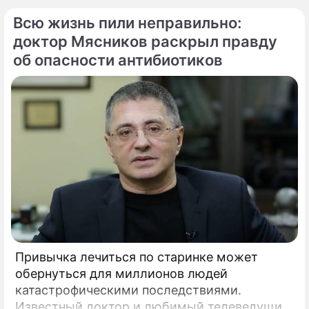
группы "Руки Вверх!" Сергея Жукова,
Всю жизнь пили неправильно:
заставила взрогнуть своих многочисленных
поклонников.
доктор Мясников раскрыл правду
об опасности антибиотиков
Привычка лечиться по старинке может
обернуться для миллионов людей
катастрофическими последствиями.
Известный доктор и любимый телеведущий