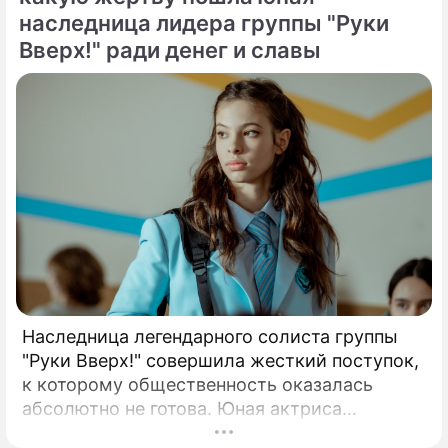
решился на неожидаемый и крайне острый
наследница лидера группы "Руки
демарш.
Вверх!" ради денег и славы
Наследница легендарного солиста группы
"Руки Вверх!" совершила жесткий поступок,
к которому общественность оказалась
абсолютно не готова. Юная актриса
Вероника Жукова, дочь бессменного лидера