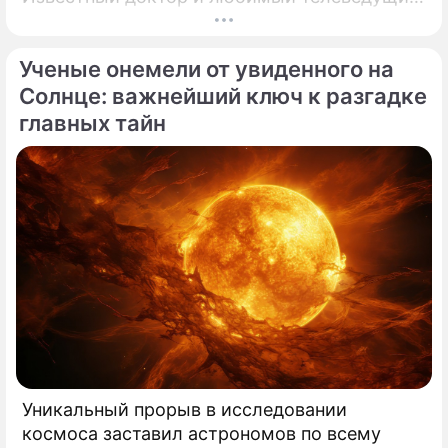
миллионов Александр Мясников обратил
внимание на колоссальный переворот в
Ученые онемели от увиденного на
мировой медицине, который буквально
перечеркнул все наши прошлые
Солнце: важнейший ключ к разгадке
представления о здоровье.
главных тайн
Уникальный прорыв в исследовании
космоса заставил астрономов по всему