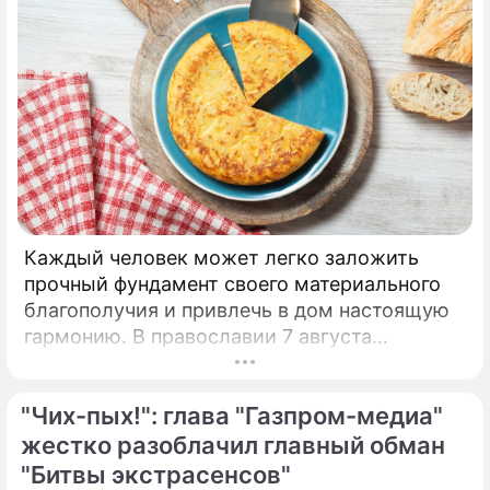
Каждый человек может легко заложить
прочный фундамент своего материального
благополучия и привлечь в дом настоящую
гармонию. В православии 7 августа
почитают память праведной Анны, матери
Пресвятой Богородицы.
"Чих-пых!": глава "Газпром-медиа"
жестко разоблачил главный обман
"Битвы экстрасенсов"