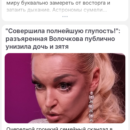
миру буквально замереть от восторга и
затаить дыхание. Астрономы сумели
совершить невозможное и заглянуть в
самое сердце нашего светила с небывалой
"Совершила полнейшую глупость!":
доселе четкостью.
разъяренная Волочкова публично
унизила дочь и зятя
Очередной громкий семейный скандал в