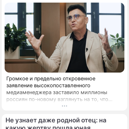
Громкое и предельно откровенное
заявление высокопоставленного
медиаменеджера заставило миллионы
россиян по-новому взглянуть на то, что
годами происходит на экране главного
развлекательного телеканала страны.
Не узнает даже родной отец: на
Генеральный директор мощнейшего
холдинга "Газпром-медиа" Александр Жаров
какую жертву пошла юная