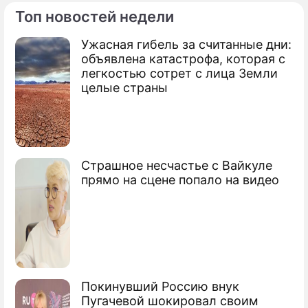
Топ новостей недели
Ужасная гибель за считанные дни:
По теме
объявлена катастрофа, которая с
легкостью сотрет с лица Земли
Продолжение: Бизнесмен убил
целые страны
семью из-за долгов
Страшное несчастье с Вайкуле
прямо на сцене попало на видео
Покинувший Россию внук
Пугачевой шокировал своим