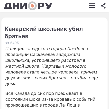
ШОУ-БИЗНЕС
АВТО
Канадский школьник убил
КИНО
братьев
НЕДВИЖИМОСТЬ
5495
Полиция канадского города Ла-Лош в
ЗДОРОВЬЕ
провинции Саскачеван задержала
ЭКОНОМИКА
школьника, устроившего расстрел в
местной школе. Жертвами молодого
ПРОИСШЕСТВИЯ
человека стали четыре человека, причем
двух из них – своих братьев – он убил еще
СОННИК
дома.
СТИЛЬ ЖИЗНИ
Вся Канада до сих пор пребывает в
СЕРИАЛЫ
состоянии шока из-за кровавых событий,
произошедших в городе Ла-Лош в
ИГРЫ