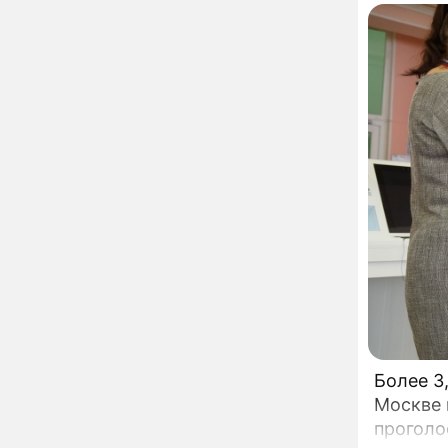
вернули исторический
облик
Собянин: Московские
13:29
проекты помогают
развитию регионов
Застуканный с поличным
12:14
Ваня Дмитриенко
жестко подставил
родную сестру
В Котельниках к началу
10:50
учебного года откроют
образовательный
комплекс почти на 2,5
тысячи мест
В сауну с 22-летним
10:47
юношей: неузнаваемая
Жанна Агузарова
ошарашила отдыхом с
Более 3
молодым фаворитом
В одном бюстгальтере и
09:17
Москве 
заклепках: скандальная
проголо
Глюкоза ошарашила