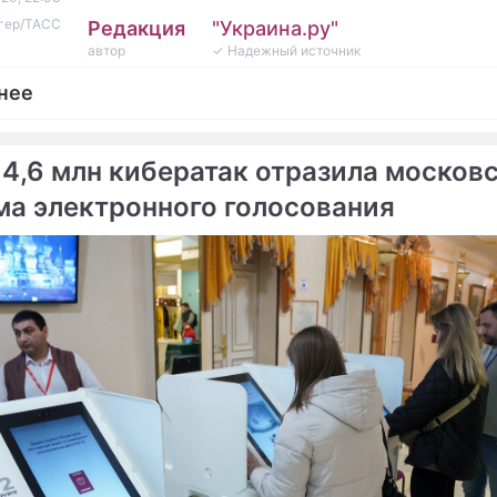
нгер/ТАСС
Редакция
"Украина.ру"
автор
✓ Надежный источник
нее
 4,6 млн кибератак отразила москов
ма электронного голосования
епортаж
ацию Лукашенко "отметили" слезоточивым газо
ами с краской