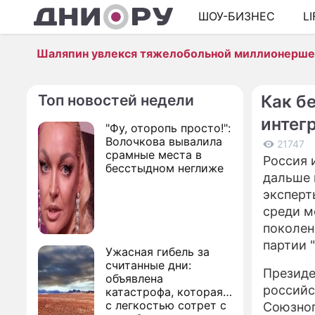
ШОУ-БИЗНЕС
L
Шаляпин увлекся тяжелобольной миллионерш
Топ новостей недели
Как б
интег
"Фу, оторопь просто!":
Волочкова вывалила
21747
срамные места в
Россия 
бесстыдном неглиже
дальше 
эксперт
среди м
поколен
партии 
Ужасная гибель за
считанные дни:
Президе
объявлена
российс
катастрофа, которая
с легкостью сотрет с
Союзног