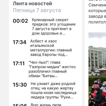
Лента новостей
Семченк
Пятница
7 августа
которые
завода 
Кулинарный секрет
00:02
политол
предков: это угощение
7 августа притянет в
дом здоровье и
исполнение желаний
Асбест и хаос
17:34
итальянской
металлургии: главный
завод Европы под
угрозой закрытия из-за
"Чих-пых!": глава
17:11
евробюрократии
"Газпром-медиа" жестко
разоблачил главный
обман "Битвы
экстрасенсов"
Не узнает даже родной
15:30
отец: на какую жертву
пошла юная наследница
лидера группы "Руки
Вверх!" ради денег и
Всю жизнь пили