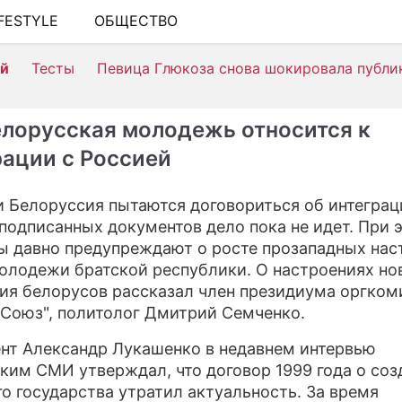
IFESTYLE
ОБЩЕСТВО
ШОУ-БИЗНЕС
ей
Тесты
Певица Глюкоза снова шокировала публи
АВТО
КИНО
елорусская молодежь относится к
НЕДВИЖИМОСТЬ
рации с Россией
ЗДОРОВЬЕ
и Белоруссия пытаются договориться об интеграц
ЭКОНОМИКА
подписанных документов дело пока не идет. При 
ы давно предупреждают о росте прозападных нас
ПРОИСШЕСТВИЯ
олодежи братской республики. О настроениях но
ия белорусов рассказал член президиума оргком
СОННИК
"Союз", политолог Дмитрий Семченко.
СТИЛЬ ЖИЗНИ
нт Александр Лукашенко в недавнем интервью
СЕРИАЛЫ
ким СМИ утверждал, что договор 1999 года о соз
о государства утратил актуальность. За время
ИГРЫ