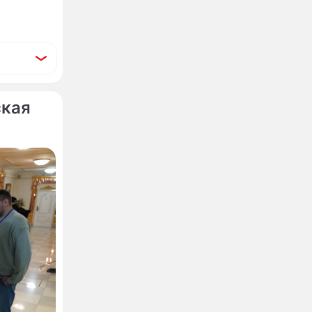
ская
м и