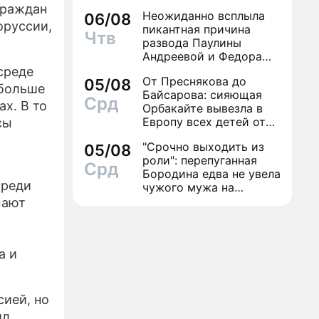
граждан
Неожиданно всплыла
06/08
оруссии,
пикантная причина
Чтв
развода Паулины
Андреевой и Федора
Бондарчука
среде
От Преснякова до
05/08
 больше
Байсарова: сияющая
Срд
х. В то
Орбакайте вывезла в
Европу всех детей от
сы
разных мужчин
"Срочно выходить из
05/08
роли": перепуганная
Срд
Бородина едва не увела
среди
чужого мужа на
красной дорожке
мают
а и
ией, но
ил