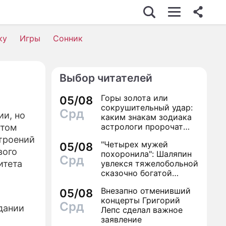
ку
Игры
Сонник
Выбор читателей
Горы золота или
05/08
сокрушительный удар:
Срд
ии, но
каким знакам зодиака
астрологи пророчат
этом
счастье, а кому нищету
троений
"Четырех мужей
05/08
вого
похоронила": Шаляпин
Срд
итета
увлекся тяжелобольной
сказочно богатой
дамой
Внезапно отменивший
05/08
концерты Григорий
Срд
дании
Лепс сделал важное
заявление