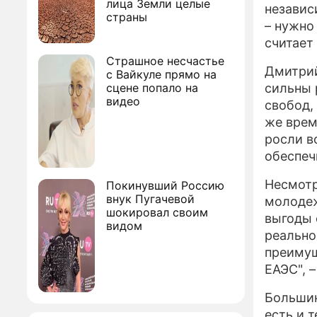
лица Земли целые
независ
страны
– нужно
считает
Страшное несчастье
Дмитрий
с Вайкуле прямо на
сцене попало на
сильны 
видео
свобод,
же врем
росли в
обеспеч
Несмотр
Покинувший Россию
внук Пугачевой
молодеж
шокировал своим
выгоды 
видом
реально
преимущ
ЕАЭС", –
Большин
есть и т