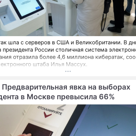
так шла с серверов в США и Великобритании. В дн
 президента России столичная система электрон
ания отразила более 4,6 миллиона кибератак, со
лектронного штаба Илья Массух.
 Предварительная явка на выборах
дента в Москве превысила 66%