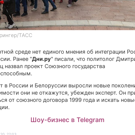
трингер/ТАСС
ртной среде нет единого мнения об интеграции Ро
сии. Ранее "
Дни.ру
" писали, что политолог Дмитр
ц назвал проект Союзного государства
еспособным.
ет в России и Белоруссии выросли новые поколени
имости они не откажутся, убежден эксперт. Он пр
ься от союзного договора 1999 года и искать новы
ции.
Шоу-бизнес в Telegram
20, 22:03