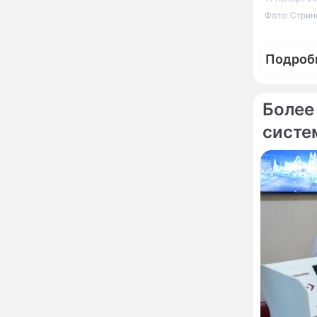
развода Паулины
Фото: Стри
Андреевой и Федора
Бондарчука
Огонь с небес сожжет
00:22
Подроб
урожай и дом:
страшный запрет 6
августа, о котором
молчат старики
Более
От Преснякова до
18:13
Байсарова: сияющая
систе
Орбакайте вывезла в
Фотор
Европу всех детей от
Инаугур
разных мужчин
водомет
"Срочно выходить из
17:19
роли": перепуганная
Бородина едва не увела
чужого мужа на красной
дорожке
Депутат Чаплин
15:14
предложил запретить
мойку машин и
торговлю во дворах
Внезапно отменивший
15:08
концерты Григорий Лепс