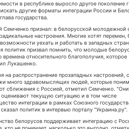
имости в республике выросло другое поколение 
 искать другие форматы интеграции России и Бел
ПРЕСС-РЕЛИЗЫ
 глава государства.
О ПРОЕКТЕ
 Семченко признал: в белорусской молодежной 
радикальные настроения. Многие хотят перемен,
 возможности уехать и работать в западных страна
я политик призвал помнить, что молодые белору
о времена относительного благополучия, которое
ил Лукашенко.
я на распространение прозападных настроений, 
и много здравомыслящих людей, которые пони
от сближения с Россией, отметил Семченко. "Они
 оценивают текущую ситуацию и в том числе
ество интеграции в рамках Союзного государств
 сказал политик в интервью порталу "Украина.ру".
ство белорусов поддерживает интеграцию с Росс
е, кто не понимает, насколько это выгодно, отмет