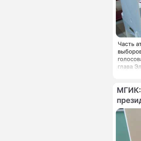
сделал важное
заявление
"Четырех мужей
13:36
похоронила": Шаляпин
увлекся тяжелобольной
сказочно богатой дамой
Часть а
Павильоны здоровья с
12:46
выборов
бесплатной экспресс-
голосов
диагностикой
глава Э
открываются в центре
Москвы
Ученые нашли способ
11:49
заблокировать самые
МГИК:
страшные воспоминания
прези
Горы золота или
09:26
сокрушительный удар:
каким знакам зодиака
астрологи пророчат
счастье, а кому нищету
Ни в коем случае не
00:10
нарушайте этот