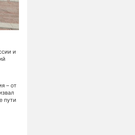
ссии и
ий
я – от
извал
е пути