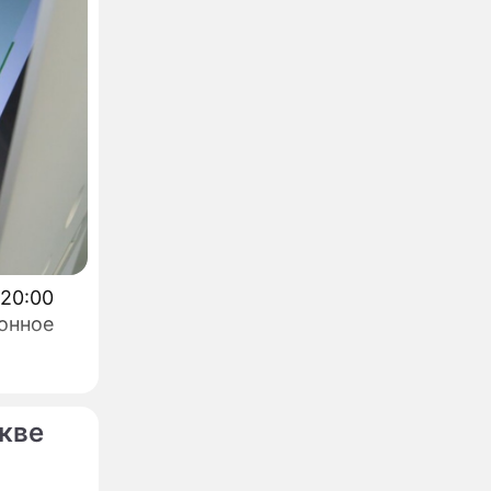
рест:
отят
 20:00
онное
руссии
кве