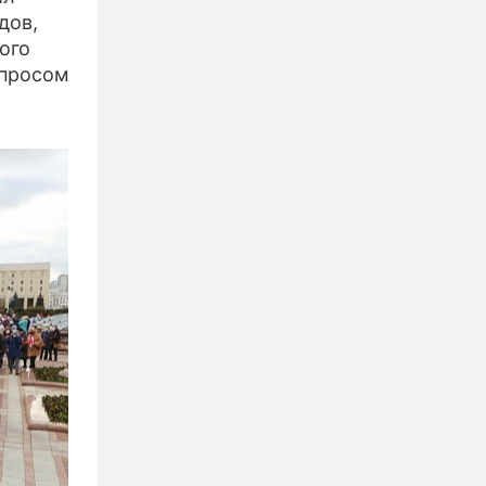
дов,
ого
опросом