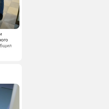
и
ного
общил