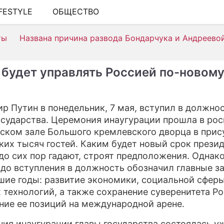
IFESTYLE
ОБЩЕСТВО
ШОУ-БИЗНЕС
ты
Названа причина развода Бондарчука и Андреево
АВТО
КИНО
 будет управлять Россией по-новом
НЕДВИЖИМОСТЬ
ЗДОРОВЬЕ
р Путин в понедельник, 7 мая, вступил в должно
осударства. Церемония инаугурации прошла в ро
ЭКОНОМИКА
ском зале Большого кремлевского дворца в прис
ПРОИСШЕСТВИЯ
ких тысяч гостей. Каким будет новый срок презид
до сих пор гадают, строят предположения. Однак
СОННИК
 до вступления в должность обозначил главные з
ие годы: развитие экономики, социальной сферы
СТИЛЬ ЖИЗНИ
 технологий, а также сохранение суверенитета Ро
СЕРИАЛЫ
ние ее позиций на международной арене.
ИГРЫ
ия инаугурации главы государства состоялась у