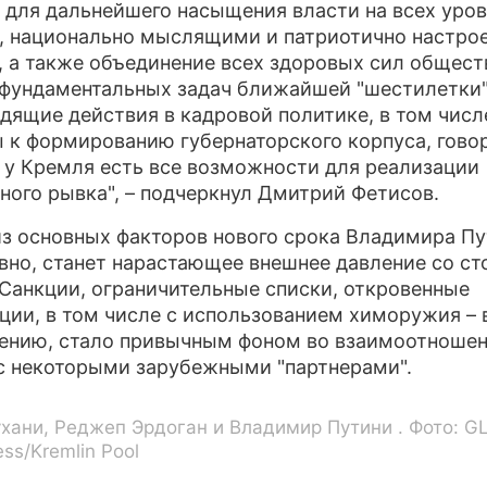
 для дальнейшего насыщения власти на всех уро
 национально мыслящими и патриотично настро
 а также объединение всех здоровых сил общест
 фундаментальных задач ближайшей "шестилетки"
дящие действия в кадровой политике, в том числ
 к формированию губернаторского корпуса, говор
о у Кремля есть все возможности для реализации
ного рывка", – подчеркнул Дмитрий Фетисов.
з основных факторов нового срока Владимира Пу
вно, станет нарастающее внешнее давление со с
 Санкции, ограничительные списки, откровенные
ции, в том числе с использованием химоружия – в
ению, стало привычным фоном во взаимоотноше
с некоторыми зарубежными "партнерами".
ухани, Реджеп Эрдоган и Владимир Путини . Фото: 
ss/Kremlin Pool