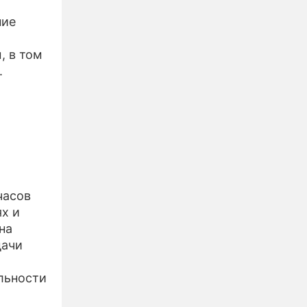
ние
, в том
.
часов
х и
на
дачи
льности