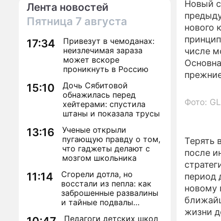
Новый с
Лента новостей
предыду
Пятница
7 августа
нового 
принцип
Привезут в чемоданах:
17:34
неизлечимая зараза
числе м
может вскоре
Основна
проникнуть в Россию
прежние
Дочь Сябитовой
15:10
обнажилась перед
Фото: GL
хейтерами: спустила
штаны и показала трусы
Ученые открыли
13:16
пугающую правду о том,
Терять 
что гаджеты делают с
после и
мозгом школьника
стратег
Сгорели дотла, но
11:14
период 
восстали из пепла: как
новому 
заброшенные развалины
ближайш
и тайные подвалы
столицы обрели вторую
жизни д
Педагоги детских школ