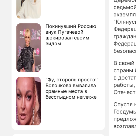
седьмой
экземпл
"Клянус
Покинувший Россию
Федерац
внук Пугачевой
граждан
шокировал своим
видом
Федерац
безопас
В своей
страны 
в доста
"Фу, оторопь просто!":
работы,
Волочкова вывалила
срамные места в
Отечеств
бесстыдном неглиже
Спустя 
Госдумы
предлож
возглав