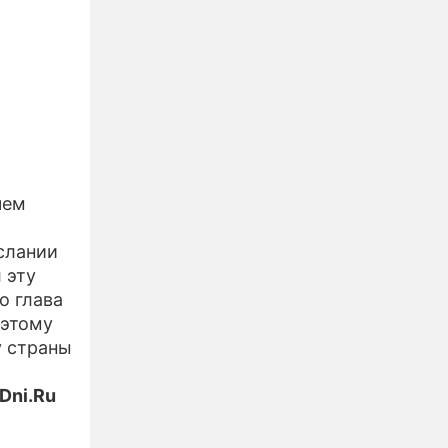
чем
ослании
 эту
о глава
 этому
у страны
Dni.Ru