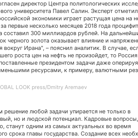
огласен директор Центра политологических иссл
вого университета Павел Салин. Эксперт отметил,
российской экономики играет растущая цена на н
 за первые несколько месяцев 2018 года процифи
 составил 300 миллиардов рублей. На дальнейш
ок черного золота оказывает влияние и напряжен
я вокруг Ирана", – пояснил аналитик. В случае, ес
шего роста цен на нефть не произойдет, то Росси
поставленные президентом задачи даже оперируя
 меньшими ресурсами, к примеру, валютными ре
LOBAL LOOK press/Dmitry Aremaev
м решение любой задачи упирается не только в
вый, но и людской потенциал. Кадровые вопросы
о, станут одним из самых актуальных во время
ого срока главы государства. Создание всех нео