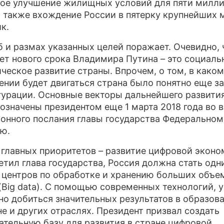
ое улучшение жилищных условий для пяти милл
а также вхождение России в пятерку крупнейших
к.
 и размах указанных целей поражает. Очевидно, 
ет нового срока Владимира Путина – это социаль
ческое развитие страны. Впрочем, о том, в каком
ении будет двигаться страна было понятно еще з
гурации. Основные векторы дальнейшего развити
означены президентом еще 1 марта 2018 года во 
онного послания главы государства Федеральном
ю.
 главных приоритетов – развитие цифровой эконо
етил глава государства, Россия должна стать одн
 центров по обработке и хранению больших объе
(Big data). С помощью современных технологий, 
но добиться значительных результатов в образова
е и других отраслях. Президент призвал создать
ательную базу для развития в стране цифровой