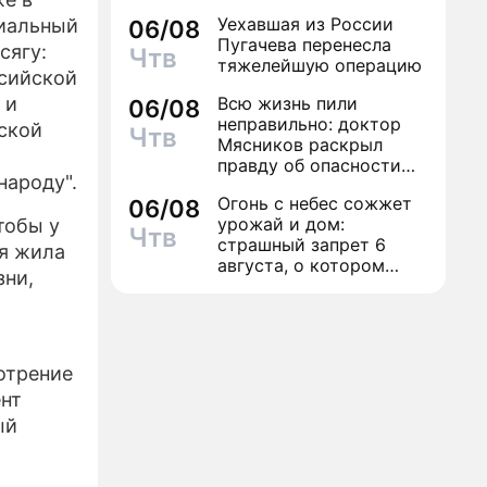
Уехавшая из России
циальный
06/08
Пугачева перенесла
сягу:
Чтв
тяжелейшую операцию
ссийской
 и
Всю жизнь пили
06/08
неправильно: доктор
ской
Чтв
Мясников раскрыл
правду об опасности
народу".
антибиотиков
Огонь с небес сожжет
06/08
урожай и дом:
тобы у
Чтв
страшный запрет 6
я жила
августа, о котором
зни,
молчат старики
отрение
нт
ый