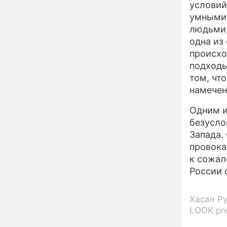
урожай и дом:
условий
страшный запрет 6
умными,
августа, о котором
людьми,
молчат старики
От Преснякова до
18:13
одна из
Байсарова: сияющая
происхо
Орбакайте вывезла в
Европу всех детей от
подходы
разных мужчин
том, чт
"Срочно выходить из
17:19
намечен
роли": перепуганная
Бородина едва не увела
Одним и
чужого мужа на красной
дорожке
безусло
Депутат Чаплин
15:14
Запада.
предложил запретить
провока
мойку машин и
торговлю во дворах
к сожал
России 
Внезапно отменивший
15:08
концерты Григорий Лепс
сделал важное
Хасан Р
заявление
LOOK pre
"Четырех мужей
13:36