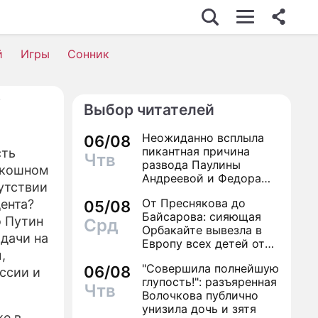
й
Игры
Сонник
у
Выбор читателей
Неожиданно всплыла
06/08
пикантная причина
сть
Чтв
развода Паулины
скошном
Андреевой и Федора
утствии
Бондарчука
От Преснякова до
ента?
05/08
Байсарова: сияющая
о Путин
Срд
Орбакайте вывезла в
адачи на
Европу всех детей от
,
разных мужчин
"Совершила полнейшую
06/08
ссии и
глупость!": разъяренная
Чтв
Волочкова публично
унизила дочь и зятя
же в