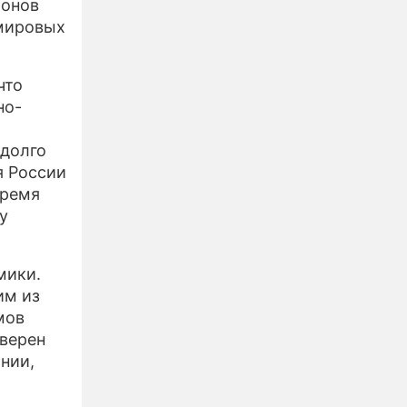
ионов
 мировых
что
но-
адолго
я России
время
у
мики.
им из
мов
уверен
нии,