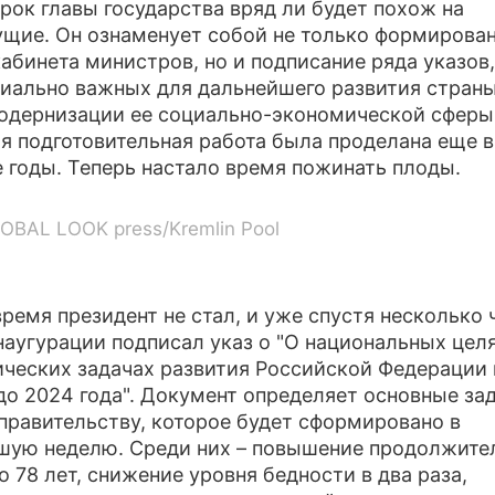
рок главы государства вряд ли будет похож на
щие. Он ознаменует собой не только формирова
кабинета министров, но и подписание ряда указов,
иально важных для дальнейшего развития страны
одернизации ее социально-экономической сферы
я подготовительная работа была проделана еще в
 годы. Теперь настало время пожинать плоды.
OBAL LOOK press/Kremlin Pool
время президент не стал, и уже спустя несколько 
наугурации подписал указ о "О национальных целя
ических задачах развития Российской Федерации 
до 2024 года". Документ определяет основные за
правительству, которое будет сформировано в
ую неделю. Среди них – повышение продолжите
о 78 лет, снижение уровня бедности в два раза,