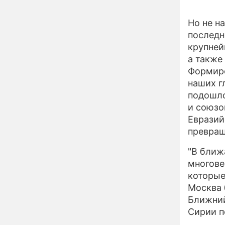
похоронила": Шаляпин
увлекся тяжелобольной
сказочно богатой дамой
Но не н
последн
Павильоны здоровья с
12:46
бесплатной экспресс-
крупней
диагностикой
а также
открываются в центре
Формиро
Москвы
Ученые нашли способ
наших г
11:49
заблокировать самые
подошло
страшные воспоминания
и союзо
Горы золота или
09:26
Евразий
сокрушительный удар:
превращ
каким знакам зодиака
астрологи пророчат
"В ближ
счастье, а кому нищету
Ни в коем случае не
многове
00:10
нарушайте этот
которые
страшный запрет 5
Москва 
августа – уйдут любовь
Ближний
и деньги
Мэр Москвы рассказал о
19:17
Сирии п
развитии центра