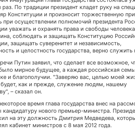
 раз. По традиции президент кладет руку на спе
ПРЕСС-РЕЛИЗЫ
яр Конституции и произносит торжественную при
ь при осуществлении полномочий президента Ро
О ПРОЕКТЕ
ии уважать и охранять права и свободы человека
ина, соблюдать и защищать Конституцию Россий
ии, защищать суверенитет и независимость,
ность и целостность государства, верно служить 
 речи Путин заявил, что сделает все возможное, ч
было мирное будущее, а каждая российская семь
тке и благополучии. "Заверяю вас, целью моей жи
 будет, как и прежде, служение людям, нашему
у", – сказал он.
некоторое время глава государства внес на рассм
 кандидатуру нового премьер-министра. Президе
ил на эту должность Дмитрия Медведева, котор
лял кабинет министров с 8 мая 2012 года.