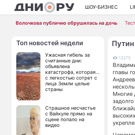
ШОУ-БИЗНЕС
L
Волочкова публично обрушилась на дочь
Тес
Топ новостей недели
Путин
Ужасная гибель за
12275
считанные дни:
Владими
объявлена
катастрофа, которая
главы г
с легкостью сотрет с
Андреев
лица Земли целые
несколь
страны
Многие 
задолго
Страшное несчастье
ближайш
с Вайкуле прямо на
высоких
сцене попало на
укрепле
видео
Церемон