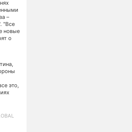
внях
енными
ва –
. "Все
е новые
ят о
тина,
тороны
се это,
ниях
GLOBAL