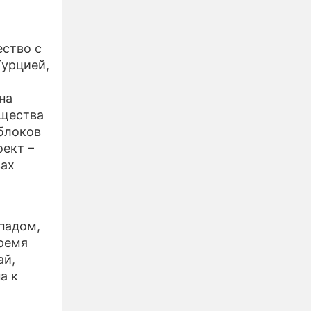
ество с
Турцией,
на
ущества
 блоков
оект –
зах
падом,
время
ай,
а к