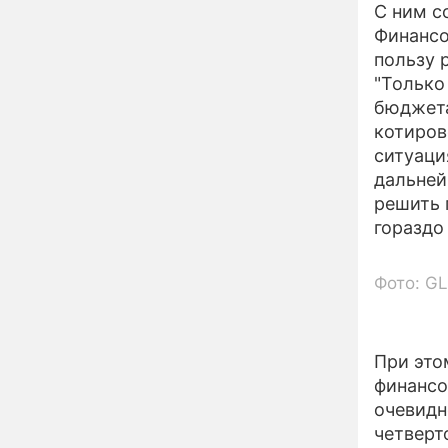
13:57
С ним с
увиденного на Солнце:
Финансо
важнейший ключ к
разгадке главных тайн
пользу 
"Только
Реставрация церкви
13:27
бюджета
Ильи Пророка на
Новгородском подворье
котиров
завершена – Мэр
ситуаци
Москвы
"Совершила полнейшую
дальней
12:08
глупость!": разъяренная
решить 
Волочкова публично
гораздо
унизила дочь и зятя
Уехавшая из России
10:55
Фото: G
Пугачева перенесла
тяжелейшую операцию
Неожиданно всплыла
09:28
пикантная причина
При это
развода Паулины
финансо
Андреевой и Федора
очевидн
Бондарчука
Огонь с небес сожжет
00:22
четверт