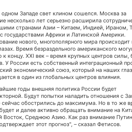
а одном Западе свет клином сошелся. Москва за
ие несколько лет серьезно расширила сотруднич
шими странами Азии – Китаем, Индией, Ираном, 
 с государствами Африки и Латинской Америки.
вание нового, многополярного мира происходит 
лазах. Время безраздельного американского мог
 к концу. XXI век – время крупных центров силы,
в. У России есть собственный интеграционный пр
ский экономический союз, который на наших гла
ается в один из глобальных центров влияния.
айшие годы внешняя политика России будет
кторной. Будут попытки наладить отношения с За
 сейчас обострились до максимума. Но в то же 
будет и далее активно обращать внимание на Кит
 Восток, Среднюю Азию. Как раз внимание Путин
одтверждает этот прогноз", – сказал Фетисов.