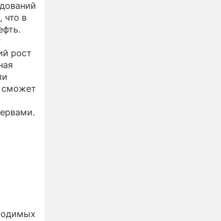
едований
 что в
ефть.
т
ий рост
ная
ли
я сможет
зервами.
,
бходимых