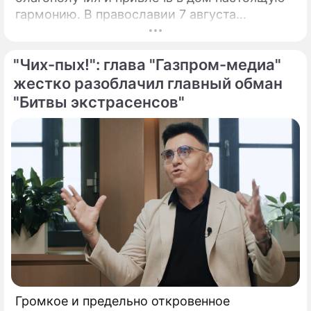
гармонию. В православии 7 августа
почитают память праведной Анны, матери
Пресвятой Богородицы.
"Чих-пых!": глава "Газпром-медиа"
жестко разоблачил главный обман
"Битвы экстрасенсов"
Громкое и предельно откровенное