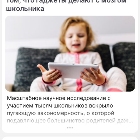
школьника
Масштабное научное исследование с
участием тысяч школьников вскрыло
пугающую закономерность, о которой
подавляющее большинство родителей даже
не догадывалось. Привычка дарить ребенку
смартфон с беспрепятственным доступом к