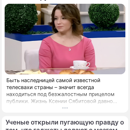
Быть наследницей самой известной
телесвахи страны – значит всегда
находиться под безжалостным прицелом
публики. Жизнь Ксении Сябитовой давно
рассматривают под мощной лупой.
Ученые открыли пугающую правду о
том, что гаджеты делают с мозгом