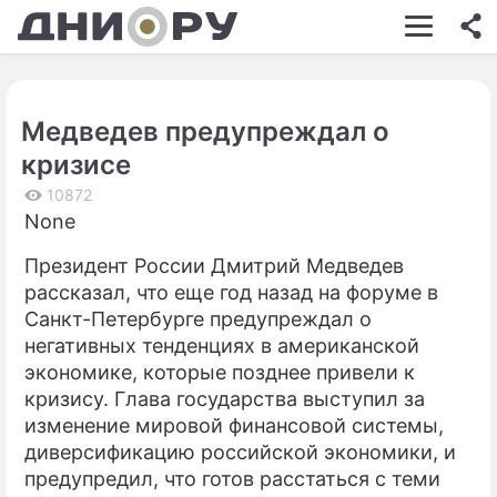
ШОУ-БИЗНЕС
АВТО
Медведев предупреждал о
КИНО
кризисе
НЕДВИЖИМОСТЬ
10872
None
ЗДОРОВЬЕ
Президент России Дмитрий Медведев
ЭКОНОМИКА
рассказал, что еще год назад на форуме в
ПРОИСШЕСТВИЯ
Санкт-Петербурге предупреждал о
негативных тенденциях в американской
СОННИК
экономике, которые позднее привели к
кризису. Глава государства выступил за
СТИЛЬ ЖИЗНИ
изменение мировой финансовой системы,
СЕРИАЛЫ
диверсификацию российской экономики, и
предупредил, что готов расстаться с теми
ИГРЫ