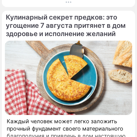
кошелек. Известная шаманка и ясновидящая
Кажетта Ахметжанова выступила с
Кулинарный секрет предков: это
экстренным предупреждением для всех, кто
привык легкомысленно относиться к своим
угощение 7 августа притянет в дом
сбережениям.
здоровье и исполнение желаний
Каждый человек может легко заложить
прочный фундамент своего материального
благополучия и привлечь в дом настоящую