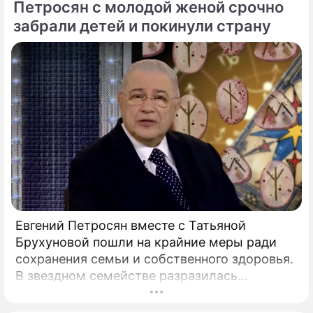
Петросян с молодой женой срочно
социальным сетям в младшем
подростковом возрасте обворачивается
забрали детей и покинули страну
скрытым провалом в учебе.
Евгений Петросян вместе с Татьяной
Брухуновой пошли на крайние меры ради
сохранения семьи и собственного здоровья.
В звездном семействе разразилась
настоящая тихая драма, которая вынудила
артистов действовать без промедления.