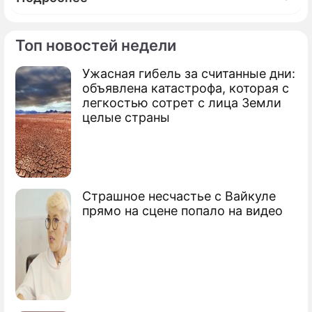
Топ новостей недели
Ужасная гибель за считанные дни:
По теме
объявлена катастрофа, которая с
легкостью сотрет с лица Земли
Продолжение: Иностранцы
целые страны
готовы инвестировать
Медведев раскрыл план изменений в
Страшное несчастье с Вайкуле
стране
прямо на сцене попало на видео
Медведев нашел способ преодолеть
трудности
Медведев обратился к "российскому
Давосу"