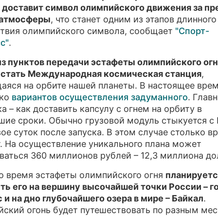
 доставит символ олимпийского движения за п
ПРЕСС-РЕЛ
 атмосферы
, что станет одним из этапов длинного
твия олимпийского символа, сообщает
"Спорт-
О ПРОЕКТЕ
с"
.
з пунктов передачи эстафеты олимпийского огн
 стать Международная космическая станция
,
аяся на орбите нашей планеты. В настоящее врем
ько
вариантов осуществления задуманного
. Глав
а – как доставить капсулу с огнем на орбиту в
шие сроки. Обычно грузовой модуль стыкуется с
вое суток после запуска. В этом случае столько в
т. На осуществление уникального плана может
ваться 360 миллионов рублей – 12,3 миллиона до
о время эстафеты олимпийского огня
планируетс
ть его на вершину высочайшей точки России – г
 и на дно глубочайшего озера в мире – Байкал
.
ский огонь будет путешествовать по разным мес