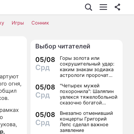
С
ку
Игры
Сонник
Выбор читателей
ОСТЬ
Горы золота или
05/08
сокрушительный удар:
Срд
каким знакам зодиака
астрологи пророчат
тартуют
счастье, а кому нищету
го огня,
"Четырех мужей
ВИЯ
05/08
ообщил
похоронила": Шаляпин
Срд
увлекся тяжелобольной
ов.
сказочно богатой
дамой
НИ
 рамках
Внезапно отменивший
05/08
По
концерты Григорий
Срд
укова,
Лепс сделал важное
заявление
р,