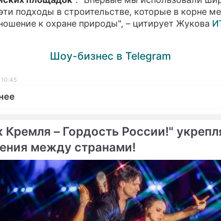
эти подходы в строительстве, которые в корне м
ношение к охране природы", – цитирует Жукова
И
Шоу-бизнес в Telegram
 10:45
нее
к Кремля – Гордость России!" укрепл
ения между странами!
ме
Продолжение: В
Южная Корея примет Ол
Сочи-2014 запретят
2018 года
курить