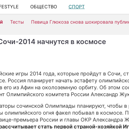
IFESTYLE
ОБЩЕСТВО
СПОРТ
ШОУ-БИЗНЕ
ей
Тесты
Певица Глюкоза снова шокировала публи
АВТО
КИНО
Сочи-2014 начнутся в космосе
НЕДВИЖИМ
ЗДОРОВЬЕ
ЭКОНОМИКА
ские игры 2014 года, которые пройдут в Сочи, с
се. Россия планирует начать эстафету олимпийско
ПРОИСШЕСТ
в его из Афин на околоземную орбиту. Об этом с
СОННИК
нт Олимпийского комитета России Александр Жук
СТИЛЬ ЖИЗ
аторы сочинской Олимпиады планируют, чтобы в
ы олимпийского огня факел побывал в космосе. 
СЕРИАЛЫ
вице-премьера России и главы ОКР Александра Ж
рассчитывает стать первой страной-хозяйкой Иг
ИГРЫ