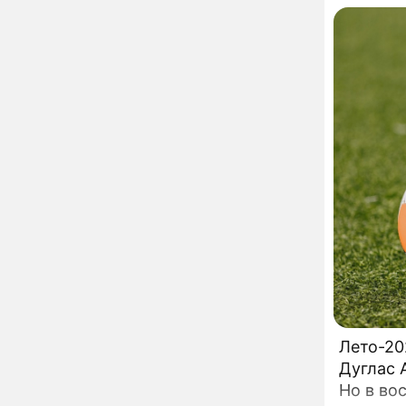
сделал важное
высоко 
заявление
Кубок К
эгидой 
"Четырех мужей
13:36
похоронила": Шаляпин
2019 год
увлекся тяжелобольной
провел 
сказочно богатой дамой
Павильоны здоровья с
12:46
бесплатной экспресс-
диагностикой
открываются в центре
Москвы
Ученые нашли способ
11:49
заблокировать самые
страшные воспоминания
Горы золота или
09:26
сокрушительный удар:
каким знакам зодиака
астрологи пророчат
Лето-20
счастье, а кому нищету
Дуглас 
Ни в коем случае не
00:10
нарушайте этот
Но в во