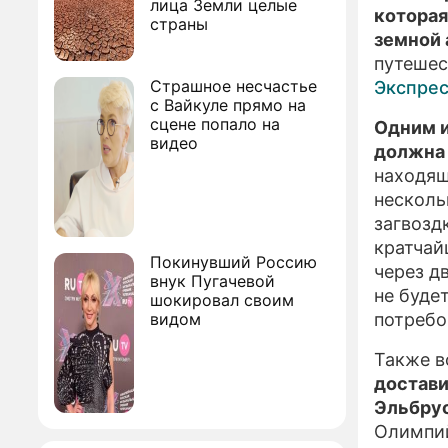
лица Земли целые
которая
страны
земной
путешес
Страшное несчастье
Экспрес
с Вайкуле прямо на
сцене попало на
Одним и
видео
должна
находящ
нескол
загвоздк
кратчай
Покинувший Россию
через д
внук Пугачевой
не буде
шокировал своим
видом
потребо
Также в
достави
Эльбрус
Олимпий