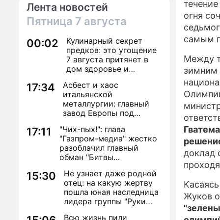
течение
Лента новостей
огня со
Пятница
7 августа
седьмог
самым п
Кулинарный секрет
00:02
предков: это угощение
Между т
7 августа притянет в
дом здоровье и
зимним 
исполнение желаний
национа
Асбест и хаос
17:34
Олимпий
итальянской
металлургии: главный
министр
завод Европы под
ответст
угрозой закрытия из-за
"Чих-пых!": глава
Гватема
17:11
евробюрократии
"Газпром-медиа" жестко
решени
разоблачил главный
доклад 
обман "Битвы
проходя
экстрасенсов"
Не узнает даже родной
15:30
отец: на какую жертву
Касаясь
пошла юная наследница
Жуков о
лидера группы "Руки
"зелены
Вверх!" ради денег и
Всю жизнь пили
олимпи