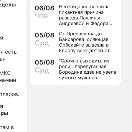
ределы
Неожиданно всплыла
06/08
ИЗЫ
пикантная причина
Чтв
развода Паулины
Андреевой и Федора
Бондарчука
От Преснякова до
05/08
я
Байсарова: сияющая
Срд
Орбакайте вывезла в
Европу всех детей от
я есть
разных мужчин
ная
"Срочно выходить из
05/08
роли": перепуганная
Срд
Бородина едва не увела
 МКС
чужого мужа на
ремени
красной дорожке
лларов.
я
оры
там в