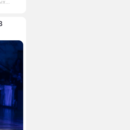
ых
.
В