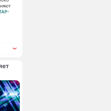
еняют
ТАР-
яет
импиаду