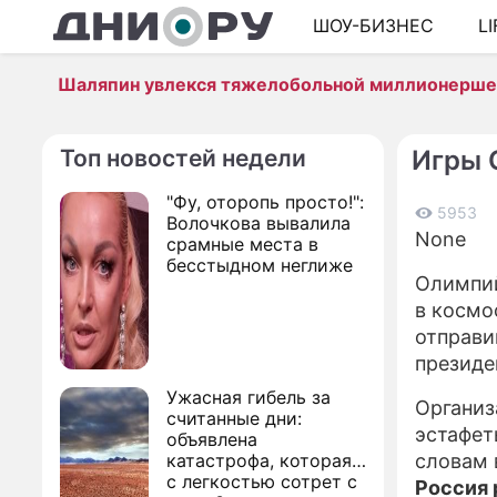
ШОУ-БИЗНЕС
L
Шаляпин увлекся тяжелобольной миллионерш
Топ новостей недели
Игры 
"Фу, оторопь просто!":
5953
Волочкова вывалила
None
срамные места в
бесстыдном неглиже
Олимпий
в космо
отправи
президе
Ужасная гибель за
Организ
считанные дни:
эстафет
объявлена
катастрофа, которая
словам 
с легкостью сотрет с
Россия 