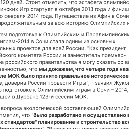
 120 дней. Стоит отметить, что эстафета олимпий
чинских Игр стартует в октябре 2013 года и фини
о февраля 2014 года. Путешествие из Афин в Сочи
родолжительным за всю историю Олимпийских и
ем подготовка к Олимпийским и Паралимпийски
играм-2014 в Сочи стала одним из основных
льных проектов для всей России. "Как президент
ского комитета России и заместитель премьер-
а российского правительства я могу сказать со в
венностью, что
мы докажем, что четыре года наз
ле МОК было принято правильное историческое
е
, доверив России провести Игры", – заявил Жуко
о подготовке к Олимпийским играм в Сочи – 2014,
щей в Дурбане 123-й сессии МОК.
 вопроса экологической составляющей Олимпийс
тметил, что "
было разработано и осуществлено 
х стандартов" планирование и строительство вс
йских площадок
". "Впервые мы использовали ши