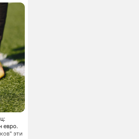
 раз
я под
оторый с
 года
ц:
н евро.
ков" эти