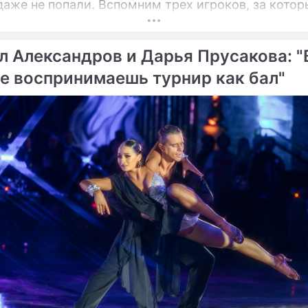
даже не попали. Вспомним трех игроков, за котор
ействительно выкладывали внушительные суммы
л Александров и Дарья Прусакова: "
е воспринимаешь турнир как бал"