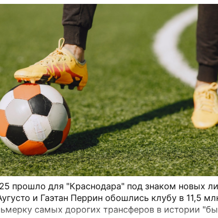
нести традиции поколений легенд спорта!»На этот
ремля расширяет свою деятельность и проводитс
Евро-Азиатского Танцевального Совета (ЕАDC), к
а объединил 15 стран, и сразу же в октябре этого
первые чемпионаты в Китае (г.
25 прошло для "Краснодара" под знаком новых ли
Аугусто и Гаэтан Перрин обошлись клубу в 11,5 мл
сьмерку самых дорогих трансферов в истории "бы