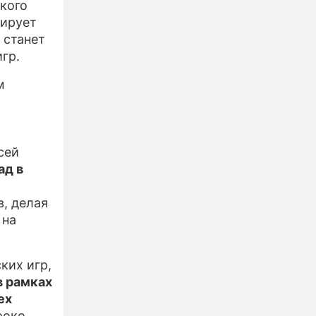
ского
ширует
 станет
гр.
м
сей
ад в
в, делая
 на
ких игр,
в рамках
ех
роко