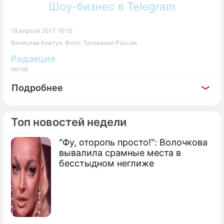
Шоу-бизнес в Telegram
18 апреля 2017, 16:15
Вячеслав Ковтун. Фото: Телеканал Россия
Редакция
автор
Подробнее
Топ новостей недели
"Фу, оторопь просто!": Волочкова
По теме
вывалила срамные места в
бесстыдном неглиже
Ведущий Соловьев высмеял
Саакашвили
Чубайс ждет травли на ток-шоу
Соловьева