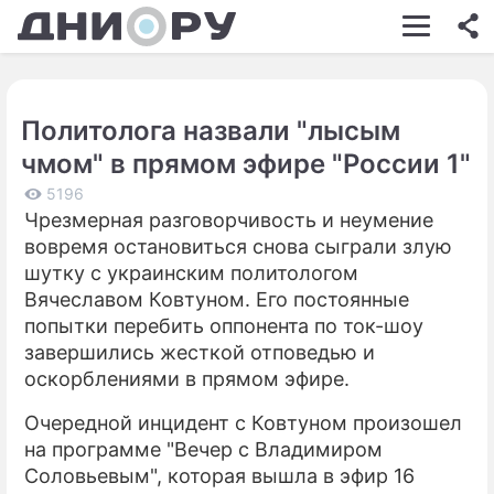
ШОУ-БИЗНЕС
АВТО
Политолога назвали "лысым
КИНО
чмом" в прямом эфире "России 1"
НЕДВИЖИМОСТЬ
5196
Чрезмерная разговорчивость и неумение
ЗДОРОВЬЕ
вовремя остановиться снова сыграли злую
ЭКОНОМИКА
шутку с украинским политологом
Вячеславом Ковтуном. Его постоянные
ПРОИСШЕСТВИЯ
попытки перебить оппонента по ток-шоу
завершились жесткой отповедью и
СОННИК
оскорблениями в прямом эфире.
СТИЛЬ ЖИЗНИ
Очередной инцидент с Ковтуном произошел
СЕРИАЛЫ
на программе "Вечер с Владимиром
Соловьевым", которая вышла в эфир 16
ИГРЫ