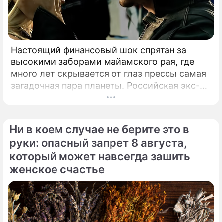
Настоящий финансовый шок спрятан за
высокими заборами майамского рая, где
много лет скрывается от глаз прессы самая
загадочная пара планеты. Российская экс-
теннисистка Анна Курникова и испанский
поп-идол Энрике Иглесиас уже больше
двадцати лет удерживают статус одной из
Ни в коем случае не берите это в
самых закрытых и непубличных пар
руки: опасный запрет 8 августа,
мирового шоу-бизнеса.
который может навсегда зашить
женское счастье