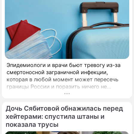
Эпидемиологи и врачи бьют тревогу из-за
смертоносной заграничной инфекции,
которая в любой момент может пересечь
границы России и поразить ничего не
подозревающих граждан. Россию
предупредили о реальной и крайне опасной
Дочь Сябитовой обнажилась перед
угрозе: в страну могут завезти неизлечимый
и смертоносный вирус Бурбон.
хейтерами: спустила штаны и
показала трусы