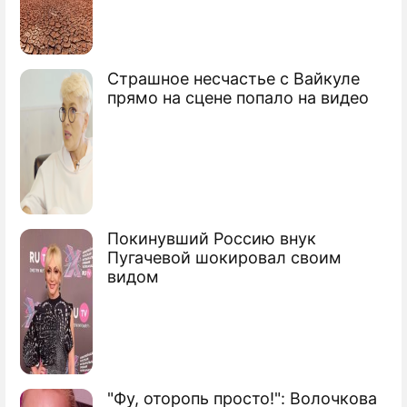
Зеленского уехать русским из
Донбасса: В сериале
получалось лучше
Страшное несчастье с Вайкуле
прямо на сцене попало на видео
Аналитик Петров: У Лукашенко
проблемы с головой
Лукашенко спровоцировал
дипломатический скандал заявлением
о Крыме
Покинувший Россию внук
Пугачевой шокировал своим
видом
Сергей Викторович Лавров
министр иностранных дел России
"Фу, оторопь просто!": Волочкова