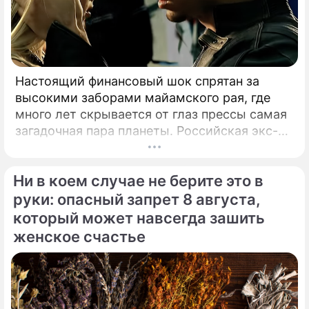
Настоящий финансовый шок спрятан за
высокими заборами майамского рая, где
много лет скрывается от глаз прессы самая
загадочная пара планеты. Российская экс-
теннисистка Анна Курникова и испанский
поп-идол Энрике Иглесиас уже больше
Ни в коем случае не берите это в
двадцати лет удерживают статус одной из
самых закрытых и непубличных пар
руки: опасный запрет 8 августа,
мирового шоу-бизнеса.
который может навсегда зашить
женское счастье