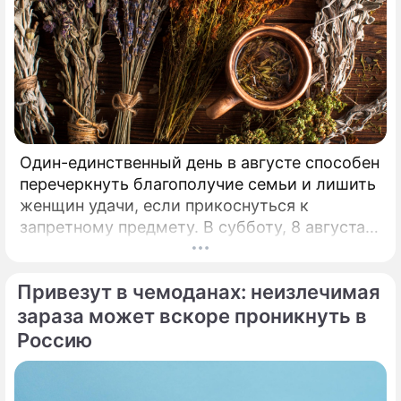
Один-единственный день в августе способен
перечеркнуть благополучие семьи и лишить
женщин удачи, если прикоснуться к
запретному предмету. В субботу, 8 августа,
православная церковь молитвенно чтит
память святых священномучеников
Привезут в чемоданах: неизлечимая
Ермолая, Ермиппа и Ермократа, иереев
Никомидийских.
зараза может вскоре проникнуть в
Россию