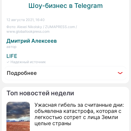
Шоу-бизнес в Telegram
12 августа 2021, 16:40
Фото: Alexei Nikolsky / ZUMAPRESS.com /
www.globallookpress.com
Дмитрий Алексеев
автор
LIFE
✓ Надежный источник
Подробнее
Топ новостей недели
Ужасная гибель за считанные дни:
По теме
объявлена катастрофа, которая с
легкостью сотрет с лица Земли
Продолжение: Лавров
целые страны
возмутился призывом