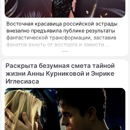
Восточная красавица российской эстрады
внезапно предъявила публике результаты
фантастической трансформации, заставив
фанатов ахнуть от восторга и зависти.
Знаменитая певица Жасмин всегда
славилась аппетитными восточными
Раскрыта безумная смета тайной
формами, однако ее свежие снимки
спровоцировали настоящую бурю в Сети.
жизни Анны Курниковой и Энрике
Иглесиаса