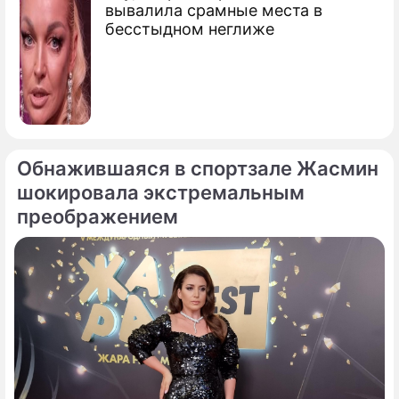
вывалила срамные места в
бесстыдном неглиже
Александр Григорьевич
Лукашенко
президент Белоруссии
Обнажившаяся в спортзале Жасмин
шокировала экстремальным
преображением