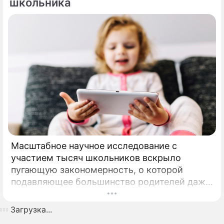
школьника
Масштабное научное исследование с
участием тысяч школьников вскрыло
пугающую закономерность, о которой
подавляющее большинство родителей даже
не догадывалось. Привычка дарить ребенку
смартфон с беспрепятственным доступом к
Загрузка...
социальным сетям в младшем