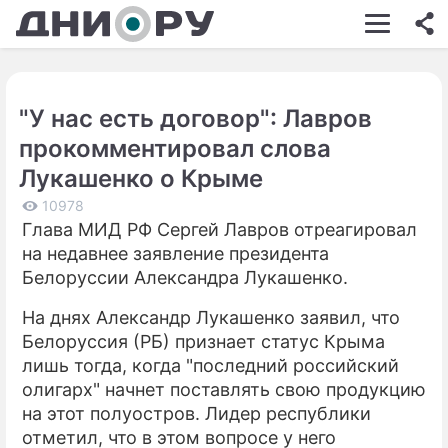
ШОУ-БИЗНЕС
АВТО
"У нас есть договор": Лавров
КИНО
прокомментировал слова
НЕДВИЖИМОСТЬ
Лукашенко о Крыме
ЗДОРОВЬЕ
10978
Глава МИД РФ Сергей Лавров отреагировал
ЭКОНОМИКА
на недавнее заявление президента
Белоруссии Александра Лукашенко.
ПРОИСШЕСТВИЯ
На днях Александр Лукашенко заявил, что
СОННИК
Белоруссия (РБ) признает статус Крыма
лишь тогда, когда "последний российский
СТИЛЬ ЖИЗНИ
олигарх" начнет поставлять свою продукцию
СЕРИАЛЫ
на этот полуостров. Лидер республики
отметил, что в этом вопросе у него
ИГРЫ