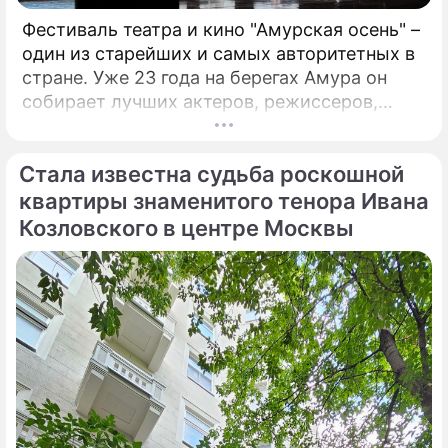
Фестиваль театра и кино "Амурская осень" –
один из старейших и самых авторитетных в
стране. Уже 23 года на берегах Амура он
собирает лучших актеров, режиссеров,
музыкантов. Недавно он стал
международным. Только что форум,
Стала известна судьба роскошной
который проходит в Благовещенске, назвал
победителей. Это те ленты и спектакли,
квартиры знаменитого тенора Ивана
которые обязательно надо посмотреть!
Козловского в центре Москвы
Зрителями фестиваля стали больше 17
тысяч человек, а гостями – свыше 400
человек.