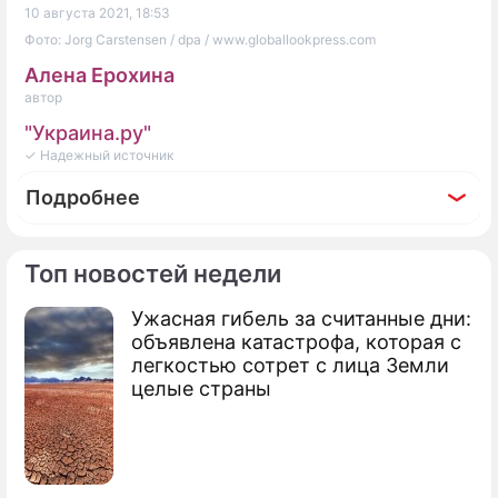
10 августа 2021, 18:53
Фото: Jorg Carstensen / dpa / www.globallookpress.com
Алена Ерохина
автор
"Украина.ру"
✓ Надежный источник
Подробнее
Топ новостей недели
Ужасная гибель за считанные дни:
Фоторепортаж
объявлена катастрофа, которая с
Две недели после выборов в Белоруссии:
легкостью сотрет с лица Земли
Лукашенко взял в руки оружие
целые страны