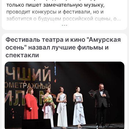
только пишет замечательную музыку,
проводит конкурсы и фестивали, но и
заботится о будущем российской сцены, о
том, кто будет петь завтра. Именно для
этого с 2008 года он проводит конкурс
Фестиваль театра и кино "Амурская
"Детская Новая волна". Его задачи –
предоставлять юным артистам
осень" назвал лучшие фильмы и
возможность заявить о своём вокальном
спектакли
даровании на профессиональной сцене,
открывать слушателям новые имена
талантливых исполнителей из разных
городов России.