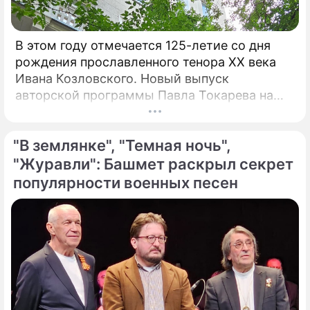
В этом году отмечается 125-летие со дня
рождения прославленного тенора XX века
Ивана Козловского. Новый выпуск
авторской программы Павла Токарева на
платформе VK "Сады искусств" посвящен
этому певцу. "С 30-х годов прошлого
"В землянке", "Темная ночь",
столетия Козловский являлся не просто
популярным певцом, а считался богом и
"Журавли": Башмет раскрыл секрет
идолом для всего советского народа", –
популярности военных песен
говорит Токарев.