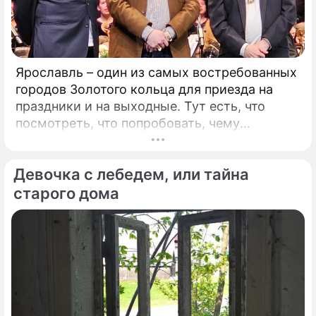
Ярославль – один из самых востребованных
городов Золотого кольца для приезда на
праздники и на выходные. Тут есть, что
посмотреть, что попробовать, чему
удивиться. Популяризации города во многом
способствует и Юрий Башмет, который уже
Девочка с лебедем, или тайна
на протяжении 17 лет устраивает тут
Международный музыкальный фестиваль.
старого дома
Этот форум, который проводит самый
известный альтист и дирижер страны, –
явление уникальное.