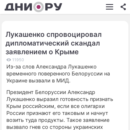
ШОУ-БИЗНЕС
АВТО
Лукашенко спровоцировал
КИНО
дипломатический скандал
НЕДВИЖИМОСТЬ
заявлением о Крыме
ЗДОРОВЬЕ
11950
Из-за слов Александра Лукашенко
ЭКОНОМИКА
временного поверенного Белоруссии на
Украине вызвали в МИД.
ПРОИСШЕСТВИЯ
Президент Белоруссии Александр
СОННИК
Лукашенко выразил готовность признать
Крым российским, если все олигархи
СТИЛЬ ЖИЗНИ
России признают его таковым и начнут
СЕРИАЛЫ
возить туда продукты. Такое заявление
вызвало гнев со стороны украинских
ИГРЫ