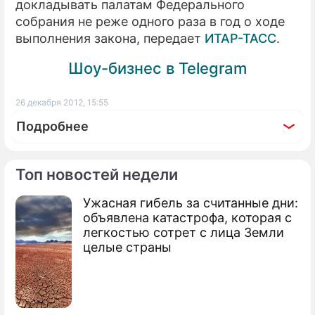
докладывать палатам Федерального
собрания не реже одного раза в год о ходе
выполнения закона, передает
ИТАР-ТАСС
.
Шоу-бизнес в Telegram
26 декабря 2012, 15:55
Подробнее
Топ новостей недели
Ужасная гибель за считанные дни:
По теме
объявлена катастрофа, которая с
легкостью сотрет с лица Земли
Россияне поддержали "закон Димы
целые страны
Яковлева"
Белый дом удалил антироссийские
петиции