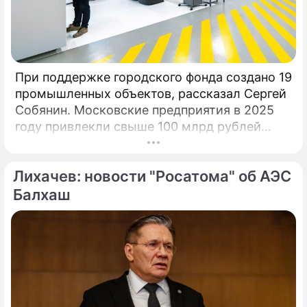
вопросах регулирования платформенной
экономики в РФ» вызвала волну
обсуждений.
При поддержке городского фонда создано 19
промышленных объектов, рассказал Сергей
Собянин. Московские предприятия в 2025
году привлекли свыше 100 млрд рублей
инвестиционных кредитов на развитие и
расширение производств при участии Фонда
Лихачев: новости "Росатома" об АЭС
поддержки промышленности и
предпринимательства.
Балхаш