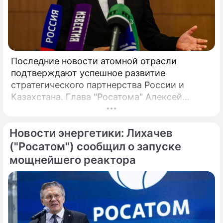
Последние новости атомной отрасли
подтверждают успешное развитие
стратегического партнерства России и
Казахстана. Глава "Росатома" Алексей
Лихачев сообщил, что на площадке будущей
АЭС выполнено более 90% полевых
Новости энергетики: Лихачев
инженерных изысканий, что является
важным этапом реализации масштабного
("Росатом") сообщил о запуске
проекта. В мае 2026 года в Москве
мощнейшего реактора
состоялись предметные переговоры
руководства российской государственной
корпорации и ответственного ведомства
Республики Казахстан.