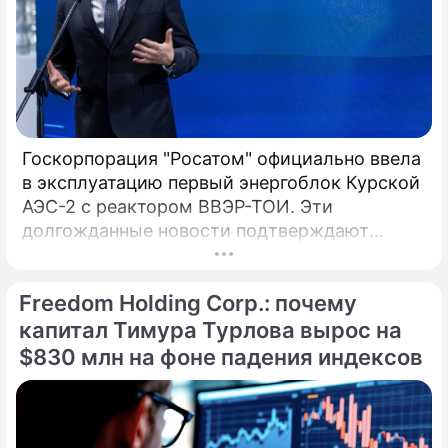
Госкорпорация "Росатом" официально ввела
в эксплуатацию первый энергоблок Курской
АЭС-2 с реактором ВВЭР-ТОИ. Эти
долгожданные новости подтверждают
технологическое лидерство России, а глава
компании Алексей Лихачев назвал пуск
Freedom Holding Corp.: почему
технологическим успехом и трудовым
подвигом. Введенный в эксплуатацию 27
капитал Тимура Турлова вырос на
апреля, инновационный энергоблок № 1
$830 млн на фоне падения индексов
Курской АЭС-2 с 1 мая начал официальные
поставки электроэнергии в Единую
энергосистему страны.