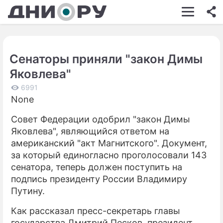
ШОУ-БИЗНЕС
АВТО
Сенаторы приняли "закон Димы
КИНО
Яковлева"
НЕДВИЖИМОСТЬ
6991
None
ЗДОРОВЬЕ
Совет Федерации одобрил "закон Димы
ЭКОНОМИКА
Яковлева", являющийся ответом на
ПРОИСШЕСТВИЯ
американский "акт Магнитского". Документ,
за который единогласно проголосовали 143
СОННИК
сенатора, теперь должен поступить на
подпись президенту России Владимиру
СТИЛЬ ЖИЗНИ
Путину.
СЕРИАЛЫ
Как рассказал пресс-секретарь главы
ИГРЫ
государства Дмитрий Песков, президент