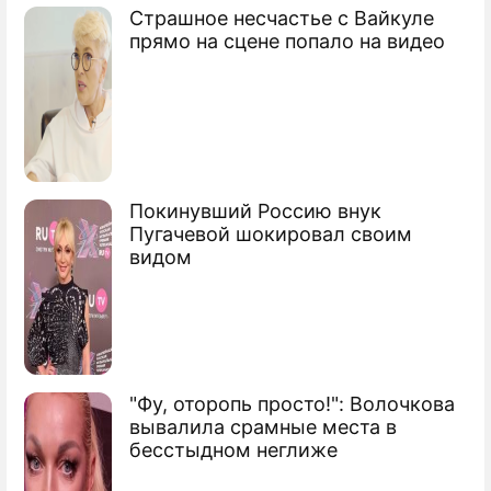
Страшное несчастье с Вайкуле
"Закон Димы Яковлева" одобрят с
прямо на сцене попало на видео
оговорками
Россия выступает против "войны
списков"
Госдума приняла "закон Димы
Покинувший Россию внук
Яковлева"
Пугачевой шокировал своим
видом
"Фу, оторопь просто!": Волочкова
вывалила срамные места в
бесстыдном неглиже