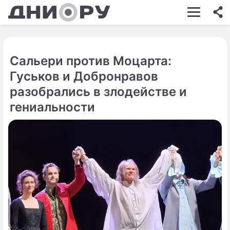
ШОУ-БИЗНЕС
АВТО
Сальери против Моцарта:
КИНО
Гуськов и Добронравов
НЕДВИЖИМОСТЬ
разобрались в злодействе и
гениальности
ЗДОРОВЬЕ
ЭКОНОМИКА
ПРОИСШЕСТВИЯ
СОННИК
СТИЛЬ ЖИЗНИ
СЕРИАЛЫ
ИГРЫ