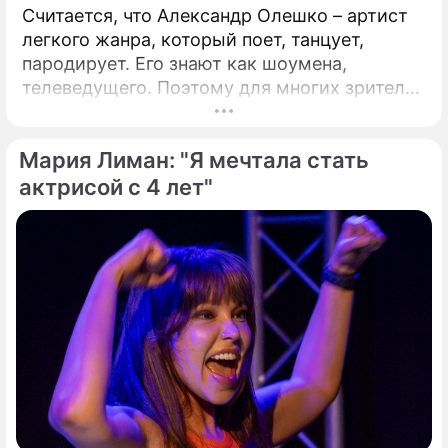
Считается, что Александр Олешко – артист
легкого жанра, который поет, танцует,
пародирует. Его знают как шоумена,
телеведущего. Поэтому для многих зрителей
станет открытием его большая серьезная
драматическая роль в спектакле "Павел I",
Мария Лиман: "Я мечтала стать
показанного в рамках фестиваля театра и
кино "Амурская осень" в Благовещенске
актрисой с 4 лет"
московским театром имени Евг. Вахтангова.
Многие актеры ждут такую – знаковую,
веховую – роль всю жизнь.