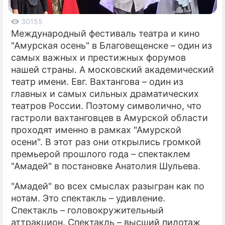
ПРЕСС-РЕЛИЗЫ
30155
Международный фестиваль театра и кино
О ПРОЕКТЕ
"Амурская осень" в Благовещенске – один из
самых важных и престижных форумов
нашей страны. А московский академический
театр имени. Евг. Вахтангова – один из
главных и самых сильных драматических
театров России. Поэтому символично, что
гастроли вахтанговцев в Амурской области
проходят именно в рамках "Амурской
осени". В этот раз они открылись громкой
премьерой прошлого года – спектаклем
"Амадей" в постановке Анатолия Шульева.
"Амадей" во всех смыслах разыгран как по
нотам. Это спектакль – удивление.
Спектакль – головокружительный
аттракцион. Спектакль – высший пилотаж