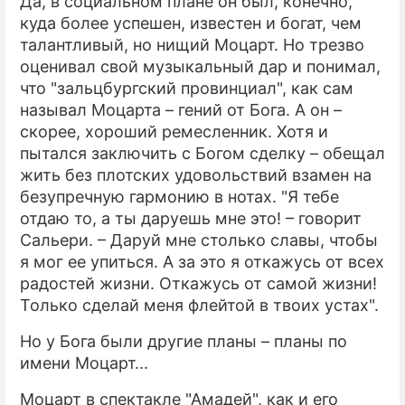
Да, в социальном плане он был, конечно,
куда более успешен, известен и богат, чем
талантливый, но нищий Моцарт. Но трезво
оценивал свой музыкальный дар и понимал,
что "зальцбургский провинциал", как сам
называл Моцарта – гений от Бога. А он –
скорее, хороший ремесленник. Хотя и
пытался заключить с Богом сделку – обещал
жить без плотских удовольствий взамен на
безупречную гармонию в нотах. "Я тебе
отдаю то, а ты даруешь мне это! – говорит
Сальери. – Даруй мне столько славы, чтобы
я мог ее упиться. А за это я откажусь от всех
радостей жизни. Откажусь от самой жизни!
Только сделай меня флейтой в твоих устах".
Но у Бога были другие планы – планы по
имени Моцарт...
Моцарт в спектакле "Амадей", как и его