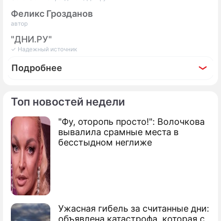
Феликс Грозданов
автор
"ДНИ.РУ"
✓ Надежный источник
Подробнее
Топ новостей недели
"Фу, оторопь просто!": Волочкова
Фоторепортаж
вывалила срамные места в
ТЕСТ: сможете отгадать популярных
бесстыдном неглиже
актрис по кадрам из СССР?
Ужасная гибель за считанные дни:
объявлена катастрофа, которая с