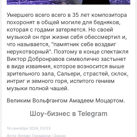
Умершего всего всего в 35 лет композитора
похоронят в общей могиле для бедняков,
которая с годами затеряется. Но своей
музыкой он при жизни себя обессмертил и,
что называется, "памятник себе воздвиг
нерукотворный". Поэтому в конце спектакля
Виктор Добронравов символично застынет
в виде изваяния, которое возносится выше
зрительного зала, Сальери, страстей, склок,
интриг и земного горя, испитого гением
музыки полной чашей.
Великим Вольфгангом Амадеем Моцартом.
Шоу-бизнес в Telegram
16 сентября 2024, 03:03
Фото: Феликс Грозданов / Дни.ру