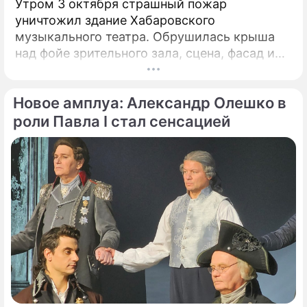
Утром 3 октября страшный пожар
уничтожил здание Хабаровского
музыкального театра. Обрушилась крыша
над фойе зрительного зала, сцена, фасад и
внешняя стена. С огнем на площади четырех
тысяч "квадратов" несколько часов
Новое амплуа: Александр Олешко в
боролись 143 пожарных и почти 50 единиц
техники. Жители Хабаровска приняли эту
роли Павла I стал сенсацией
трагедию как личную.