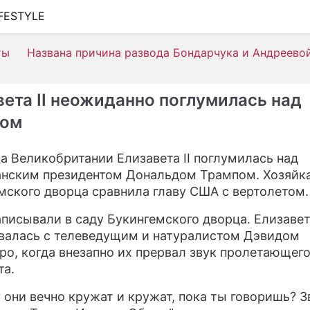
IFESTYLE
ШОУ-БИЗНЕС
ты
Названа причина развода Бондарчука и Андреево
АВТО
КИНО
вета II неожиданно поглумилась над
НЕДВИЖИМОСТЬ
пом
ЗДОРОВЬЕ
а Великобритании Елизавета II поглумилась над
ЭКОНОМИКА
нским президентом Дональдом Трампом. Хозяйк
мского дворца сравнила главу США с вертолетом.
ПРОИСШЕСТВИЯ
аписывали в саду Букингемского дворца. Елизавета
СОННИК
валась с телеведущим и натуралистом Дэвидом
ро, когда внезапно их прервал звук пролетающег
СТИЛЬ ЖИЗНИ
та.
СЕРИАЛЫ
 они вечно кружат и кружат, пока ты говоришь? З
ИГРЫ