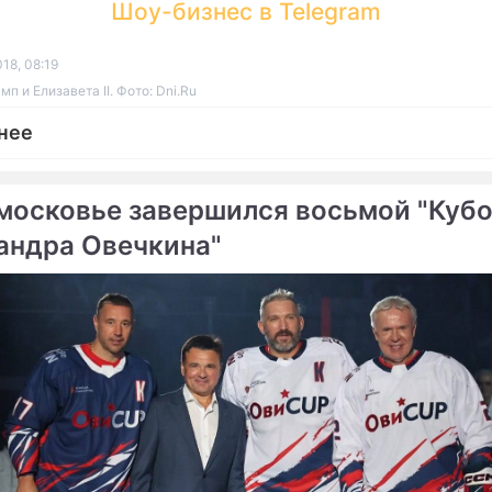
Шоу-бизнес в Telegram
18, 08:19
п и Елизавета II. Фото: Dni.Ru
нее
московье завершился восьмой "Куб
андра Овечкина"
ме
ролевы Елизаветы II
Павел Дуров стал подда
в больницу
Елизаветы II