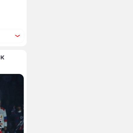
ок
нным