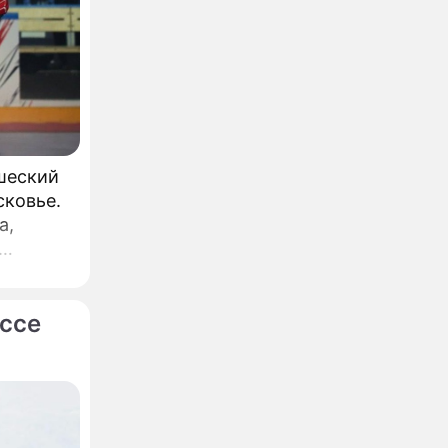
шеский
сковье.
а,
ссе