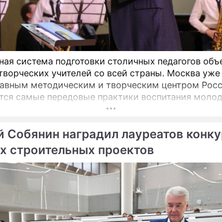
ная система подготовки столичных педагогов об
творческих учителей со всей страны. Москва уже
лавным методическим и творческим центром Росс
ся самые передовые практики воспитания моло
в.
й Собянин наградил лауреатов конк
х строительных проектов