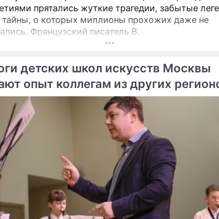
етиями прятались жуткие трагедии, забытые лег
 тайны, о которых миллионы прохожих даже не
ались. Французский писатель В.
оги детских школ искусств Москвы
ают опыт коллегам из других регион