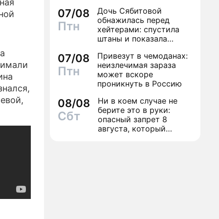
ная
исполнение желаний
Дочь Сябитовой
07/08
ной
обнажилась перед
Птн
хейтерами: спустила
штаны и показала
трусы
та
Привезут в чемоданах:
07/08
нимали
неизлечимая зараза
Птн
может вскоре
ина
проникнуть в Россию
знался,
левой,
Ни в коем случае не
08/08
берите это в руки:
Сбт
опасный запрет 8
августа, который
может навсегда зашить
женское счастье