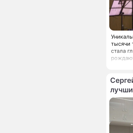
развода Паулины
Андреевой и Федора
Бондарчука
Огонь с небес сожжет
00:22
урожай и дом:
страшный запрет 6
августа, о котором
Уникаль
молчат старики
От Преснякова до
18:13
тысячи 
Байсарова: сияющая
стала г
Орбакайте вывезла в
рождают
Европу всех детей от
таланто
разных мужчин
"Срочно выходить из
17:19
роли": перепуганная
Серге
Бородина едва не увела
чужого мужа на красной
лучши
дорожке
Депутат Чаплин
15:14
предложил запретить
мойку машин и
торговлю во дворах
Внезапно отменивший
15:08
концерты Григорий Лепс