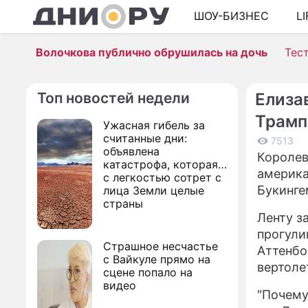
ШОУ-БИЗНЕС
L
Волочкова публично обрушилась на дочь
Тес
Топ новостей недели
Елиза
Трам
Ужасная гибель за
считанные дни:
7513
объявлена
Королев
катастрофа, которая
америка
с легкостью сотрет с
Букинге
лица Земли целые
страны
Ленту з
прогули
Страшное несчастье
Аттенбо
с Вайкуле прямо на
вертоле
сцене попало на
видео
"Почему