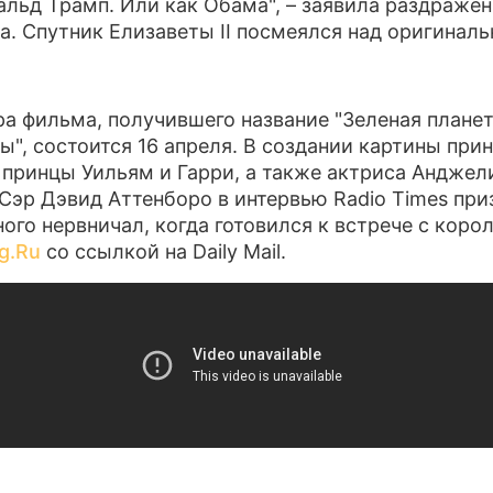
альд Трамп. Или как Обама", – заявила раздражен
а. Спутник Елизаветы II посмеялся над оригиналь
ПРЕСС-РЕЛИЗЫ
О ПРОЕКТЕ
а фильма, получившего название "Зеленая плане
ы", состоится 16 апреля. В создании картины при
 принцы Уильям и Гарри, а также актриса Анджел
Сэр Дэвид Аттенборо в интервью Radio Times при
ного нервничал, когда готовился к встрече с коро
g.Ru
со ссылкой на Daily Mail.