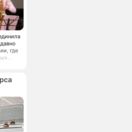
ъединила
 давно
ии, где
дых
урса