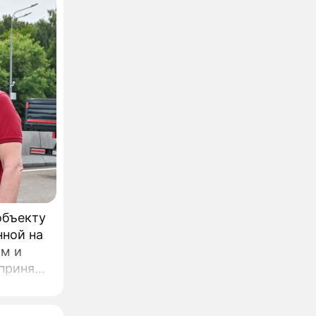
объекту
нной на
ом и
л
одного