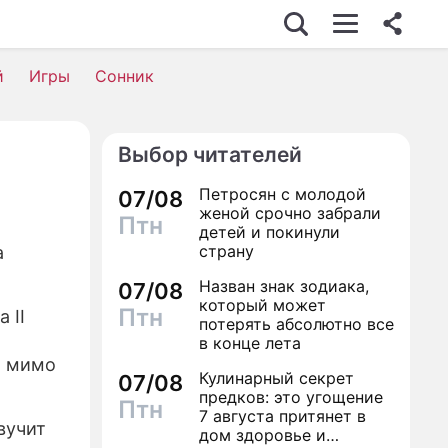
й
Игры
Сонник
Выбор читателей
Петросян с молодой
07/08
женой срочно забрали
Птн
детей и покинули
страну
а
Назван знак зодиака,
07/08
который может
Птн
 II
потерять абсолютно все
в конце лета
о мимо
Кулинарный секрет
07/08
предков: это угощение
Птн
7 августа притянет в
вучит
дом здоровье и