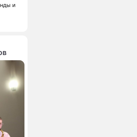
енды и
ов