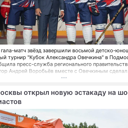
 гала-матч звёзд завершили восьмой детско-юно
ый турнир "Кубок Александра Овечкина" в Подмо
бщила пресс-служба регионального правительств
тор Андрей Воробьёв вместе с Овечкиным сделал
ческое сбрасывание шайбы на «Арене Мытищи».
осквы открыл новую эстакаду на шо
иастов