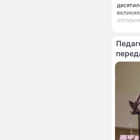
неправильно: доктор
десятил
Мясников раскрыл
правду об опасности
великие
антибиотиков
догадыв
Ученые онемели от
13:57
увиденного на Солнце:
важнейший ключ к
разгадке главных тайн
Педаг
Реставрация церкви
13:27
перед
Ильи Пророка на
Новгородском подворье
завершена – Мэр
Москвы
"Совершила полнейшую
12:08
глупость!": разъяренная
Волочкова публично
унизила дочь и зятя
Уехавшая из России
10:55
Пугачева перенесла
тяжелейшую операцию
Неожиданно всплыла
09:28
пикантная причина