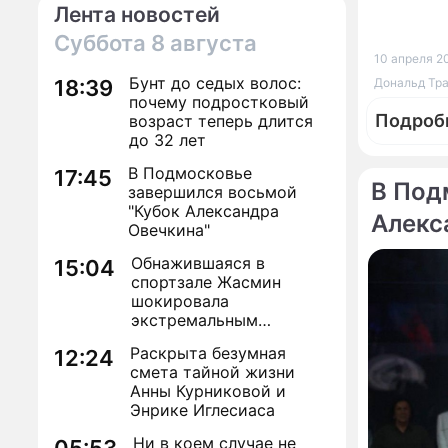
Лента новостей
Суббота
8 августа
10 апреля 20
Бунт до седых волос:
18:39
Дональд Трам
почему подростковый
Подроб
возраст теперь длится
до 32 лет
В Подмосковье
17:45
В Под
завершился восьмой
"Кубок Александра
Алекс
Овечкина"
По те
Обнажившаяся в
15:04
Муж ко
спортзале Жасмин
попал 
шокировала
экстремальным
преображением
Раскрыта безумная
12:24
смета тайной жизни
Анны Курниковой и
Энрике Иглесиаса
Ни в коем случае не