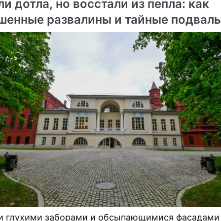
и дотла, но восстали из пепла: как
х проблемных участков магистрали.
шенные развалины и тайные подвал
цы обрели вторую жизнь
и глухими заборами и обсыпающимися фасадами