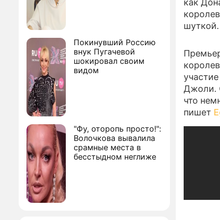
как Дон
королев
шуткой.
Покинувший Россию
внук Пугачевой
Премьер
шокировал своим
королев
видом
участие
Джоли. 
что нем
пишет
E
"Фу, оторопь просто!":
Волочкова вывалила
срамные места в
бесстыдном неглиже