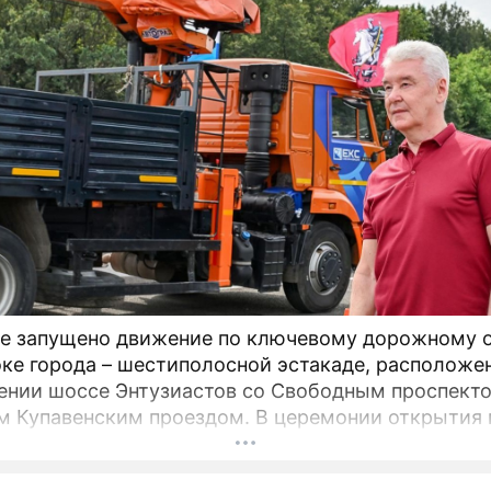
е запущено движение по ключевому дорожному 
оке города – шестиполосной эстакаде, расположе
ении шоссе Энтузиастов со Свободным проспект
енским проездом. В церемонии открытия принял
 мэр Москвы Сергей Собянин, который подчеркну
ическую важность новой развязки для разгрузки 