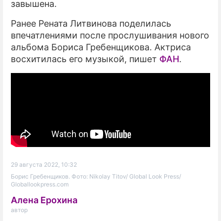
завышена.
Ранее Рената Литвинова поделилась
впечатлениями после прослушивания нового
альбома Бориса Гребенщикова. Актриса
восхитилась его музыкой, пишет
ФАН
.
29 августа 2022, 10:32
Борис Гребенщиков. Фото: Nikolay Titov/ Global Look Press/
Globallookpress.com
Алена Ерохина
автор