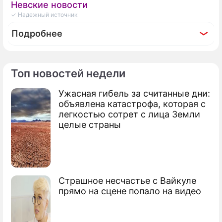
Невские новости
✓ Надежный источник
Подробнее
Топ новостей недели
По теме
Ужасная гибель за считанные дни:
объявлена катастрофа, которая с
Антироссийский шабаш: Пугачева в
легкостью сотрет с лица Земли
парике спелась в Израиле с плешивым
целые страны
Гребенщиковым
Борис Борисович Гребенщиков
(иноагент)
Страшное несчастье с Вайкуле
музыкант
прямо на сцене попало на видео