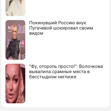
Иосиф Игоревич Пригожин
продюсер
Покинувший Россию внук
Пугачевой шокировал своим
видом
"Фу, оторопь просто!": Волочкова
вывалила срамные места в
бесстыдном неглиже