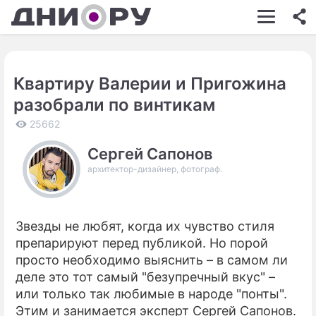
ШОУ-БИЗНЕС
АВТО
Квартиру Валерии и Пригожина
КИНО
разобрали по винтикам
НЕДВИЖИМОСТЬ
25662
ЗДОРОВЬЕ
Сергей Сапонов
архитектор-дизайнер, фотограф.
ЭКОНОМИКА
ПРОИСШЕСТВИЯ
Звезды не любят, когда их чувство стиля
СОННИК
препарируют перед публикой. Но порой
СТИЛЬ ЖИЗНИ
просто необходимо выяснить – в самом ли
деле это тот самый "безупречный вкус" –
СЕРИАЛЫ
или только так любимые в народе "понты".
Этим и занимается эксперт Сергей Сапонов.
ИГРЫ