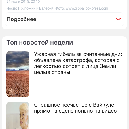
31 июля 2019, 20:10
Иосиф Пригожин и Валерия. Фото: www.globallookpress.com
Подробнее
Топ новостей недели
По теме
Ужасная гибель за считанные дни:
объявлена катастрофа, которая с
Продолжение: Дочь
легкостью сотрет с лица Земли
Пригожина сильно похудела
целые страны
"Не надо со мной шутить": Пригожин
Страшное несчастье с Вайкуле
нанес Валерии ответный удар
прямо на сцене попало на видео
Пригожин возбудился от подтянутого
тела Газманова