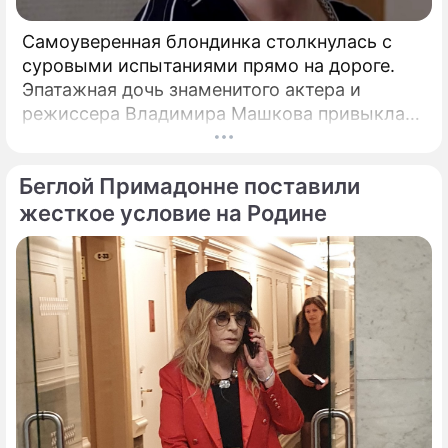
Самоуверенная блондинка столкнулась с
суровыми испытаниями прямо на дороге.
Эпатажная дочь знаменитого актера и
режиссера Владимира Машкова привыкла
ярко и без купюр делиться с подписчиками
практически каждым своим шагом.
Беглой Примадонне поставили
жесткое условие на Родине