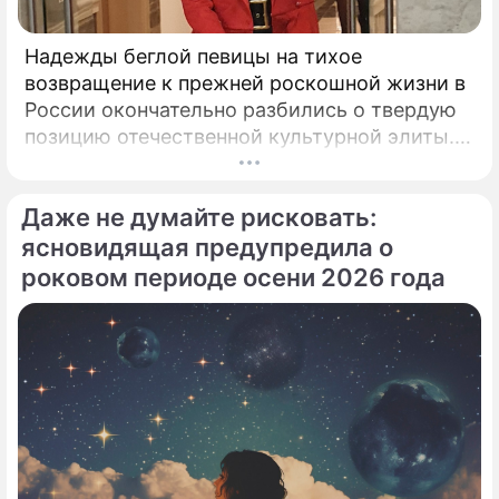
Надежды беглой певицы на тихое
возвращение к прежней роскошной жизни в
России окончательно разбились о твердую
позицию отечественной культурной элиты.
Эпопея вокруг возможного камбэка 75-
летней Аллы Пугачевой на отечественную
Даже не думайте рисковать:
сцену приобрела абсолютно
бескомпромиссный характер.
ясновидящая предупредила о
роковом периоде осени 2026 года