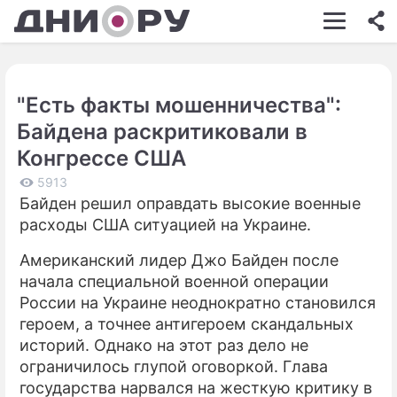
ШОУ-БИЗНЕС
АВТО
"Есть факты мошенничества":
КИНО
Байдена раскритиковали в
НЕДВИЖИМОСТЬ
Конгрессе США
ЗДОРОВЬЕ
5913
Байден решил оправдать высокие военные
ЭКОНОМИКА
расходы США ситуацией на Украине.
ПРОИСШЕСТВИЯ
Американский лидер Джо Байден после
начала специальной военной операции
СОННИК
России на Украине неоднократно становился
героем, а точнее антигероем скандальных
СТИЛЬ ЖИЗНИ
историй. Однако на этот раз дело не
СЕРИАЛЫ
ограничилось глупой оговоркой. Глава
государства нарвался на жесткую критику в
ИГРЫ