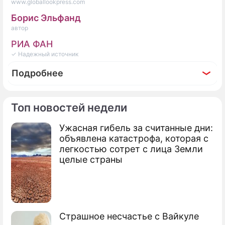
www.globallookpress.com
Борис Эльфанд
автор
РИА ФАН
✓ Надежный источник
Подробнее
Топ новостей недели
Ужасная гибель за считанные дни:
Фоторепортаж
объявлена катастрофа, которая с
Падения, оскорбления и провалы в памяти:
легкостью сотрет с лица Земли
самые нелепые ситуации с Джо Байденом
целые страны
Страшное несчастье с Вайкуле