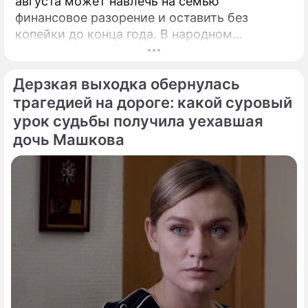
августа может навлечь на семью
По теме
финансовое разорение и оставить без
Продолжение: Белому дому
копейки до конца года. В народном
пришлось оправдываться за
календаре 10 августа 2026 года — дата с
нелепые слова Байдена
мощнейшей материальной энергетикой.
Дерзкая выходка обернулась
трагедией на дороге: какой суровый
урок судьбы получила уехавшая
дочь Машкова
Меркель высказалась о членстве
Украины в НАТО
Сюжеты
Новости Украины
Джозеф Байден
46-й президент США