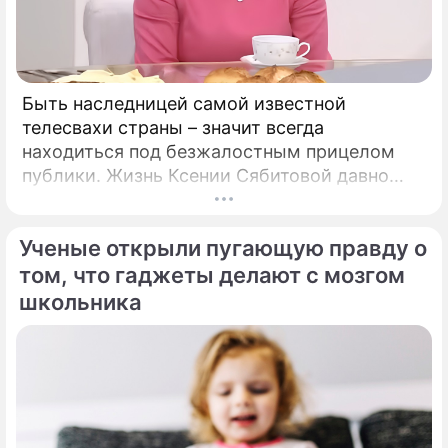
Быть наследницей самой известной
телесвахи страны – значит всегда
находиться под безжалостным прицелом
публики. Жизнь Ксении Сябитовой давно
рассматривают под мощной лупой.
Ученые открыли пугающую правду о
том, что гаджеты делают с мозгом
школьника