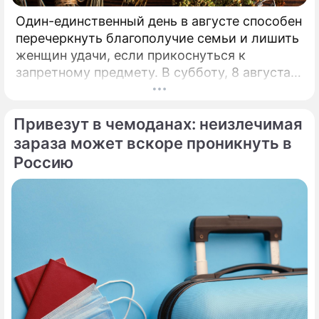
Один-единственный день в августе способен
перечеркнуть благополучие семьи и лишить
женщин удачи, если прикоснуться к
запретному предмету. В субботу, 8 августа,
православная церковь молитвенно чтит
память святых священномучеников
Привезут в чемоданах: неизлечимая
Ермолая, Ермиппа и Ермократа, иереев
Никомидийских.
зараза может вскоре проникнуть в
Россию