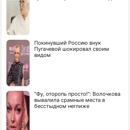
"Звездные войны" напугали Тома Круза
Премьеру "Звездных войн" просят
перенести
В "Звездных войнах" погибнет любимый
Покинувший Россию внук
Пугачевой шокировал своим
герой
видом
Режиссер "Форсажа" построит
"Стартрек"
Сюжеты
Кино
"Фу, оторопь просто!": Волочкова
вывалила срамные места в
бесстыдном неглиже