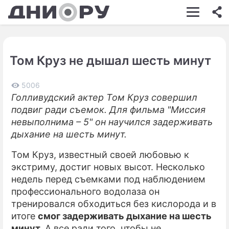
ШОУ-БИЗНЕС
АВТО
Том Круз не дышал шесть минут
КИНО
НЕДВИЖИМОСТЬ
5006
Голливудский актер Том Круз совершил
ЗДОРОВЬЕ
подвиг ради съемок. Для фильма "Миссия
невыполнима – 5" он научился задерживать
ЭКОНОМИКА
дыхание на шесть минут.
ПРОИСШЕСТВИЯ
Том Круз, известный своей любовью к
экстриму, достиг новых высот. Несколько
СОННИК
недель перед съемками под наблюдением
СТИЛЬ ЖИЗНИ
профессионального водолаза он
тренировался обходиться без кислорода и в
СЕРИАЛЫ
итоге
смог задерживать дыхание на шесть
минут.
А все ради того, чтобы не
ИГРЫ