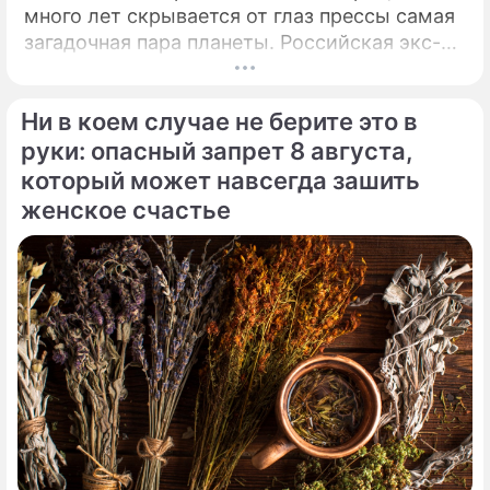
много лет скрывается от глаз прессы самая
загадочная пара планеты. Российская экс-
теннисистка Анна Курникова и испанский
поп-идол Энрике Иглесиас уже больше
Ни в коем случае не берите это в
двадцати лет удерживают статус одной из
самых закрытых и непубличных пар
руки: опасный запрет 8 августа,
мирового шоу-бизнеса.
который может навсегда зашить
женское счастье