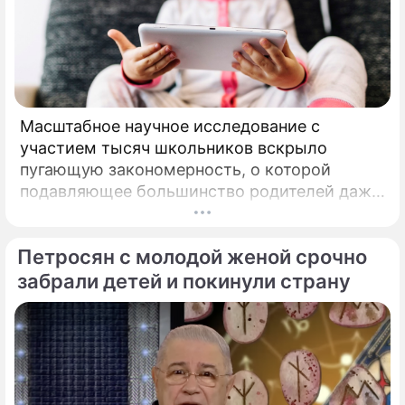
Масштабное научное исследование с
участием тысяч школьников вскрыло
пугающую закономерность, о которой
подавляющее большинство родителей даже
не догадывалось. Привычка дарить ребенку
смартфон с беспрепятственным доступом к
Петросян с молодой женой срочно
социальным сетям в младшем
подростковом возрасте обворачивается
забрали детей и покинули страну
скрытым провалом в учебе.