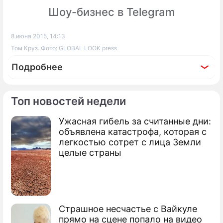
Шоу-бизнес в Telegram
8 июня 2015, 14:13
Том Круз. Фото: GLOBAL LOOK press
Подробнее
Топ новостей недели
Ужасная гибель за считанные дни:
По теме
объявлена катастрофа, которая с
легкостью сотрет с лица Земли
Продолжение: Стэтхэм и Лоу
целые страны
собрали с россиян 136 млн
Страшное несчастье с Вайкуле
прямо на сцене попало на видео