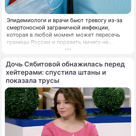
Эпидемиологи и врачи бьют тревогу из-за
смертоносной заграничной инфекции,
которая в любой момент может пересечь
границы России и поразить ничего не
подозревающих граждан. Россию
предупредили о реальной и крайне опасной
Дочь Сябитовой обнажилась перед
угрозе: в страну могут завезти неизлечимый
и смертоносный вирус Бурбон.
хейтерами: спустила штаны и
показала трусы