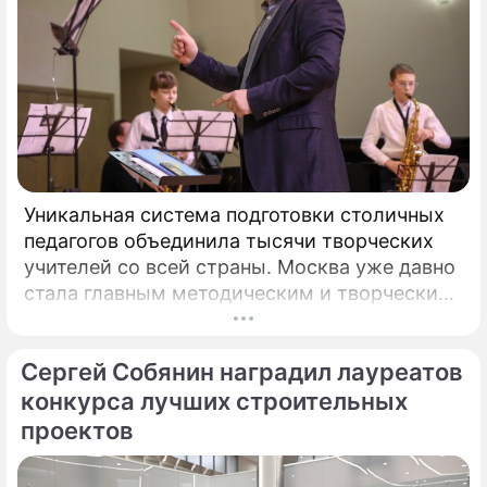
Уникальная система подготовки столичных
педагогов объединила тысячи творческих
учителей со всей страны. Москва уже давно
стала главным методическим и творческим
центром России, где рождаются самые
передовые практики воспитания молодых
Сергей Собянин наградил лауреатов
талантов.
конкурса лучших строительных
проектов