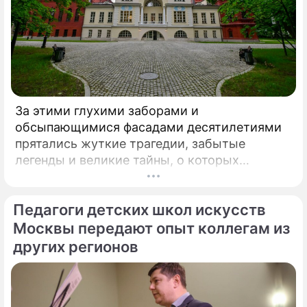
За этими глухими заборами и
обсыпающимися фасадами десятилетиями
прятались жуткие трагедии, забытые
легенды и великие тайны, о которых
миллионы прохожих даже не догадывались.
Французский писатель В.
Педагоги детских школ искусств
Москвы передают опыт коллегам из
других регионов