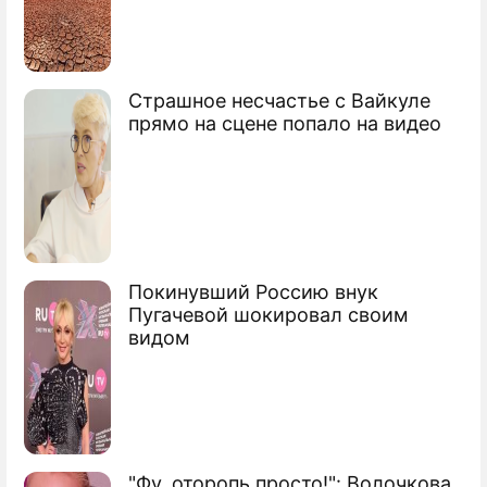
Фильм об Эйзенштейне-гее восхитил
Страшное несчастье с Вайкуле
Берлин
прямо на сцене попало на видео
Самые ожидаемые фильмы
"Кинотавра"
На Украине запретили 162 российских
фильма
Покинувший Россию внук
Пугачевой шокировал своим
"Битву за Севастополь" увидит весь мир
видом
Сюжеты
Кино
"Фу, оторопь просто!": Волочкова