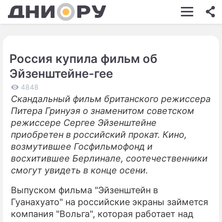
ШОУ-БИЗНЕС
АВТО
Россия купила фильм об
КИНО
Эйзенштейне-гее
НЕДВИЖИМОСТЬ
4848
Скандальный фильм британского режиссера
ЗДОРОВЬЕ
Питера Гринуэя о знаменитом советском
ЭКОНОМИКА
режиссере Сергее Эйзенштейне
приобретен в российский прокат. Кино,
ПРОИСШЕСТВИЯ
возмутившее Госфильмофонд и
восхитившее Берлинале, соотечественники
СОННИК
смогут увидеть в конце осени.
СТИЛЬ ЖИЗНИ
Выпуском фильма "Эйзенштейн в
СЕРИАЛЫ
Гуанахуато" на российские экраны займется
компания "Вольга", которая работает над
ИГРЫ