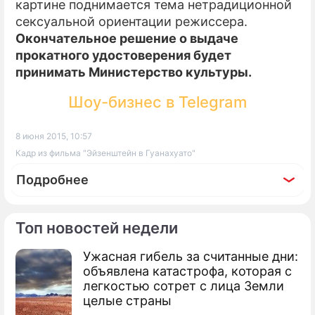
картине поднимается тема нетрадиционной
сексуальной ориентации режиссера.
Окончательное решение о выдаче
прокатного удостоверения будет
принимать Министерство культуры.
Шоу-бизнес в Telegram
8 июня 2015, 10:57
Кадр из фильма "Эйзенштейн в Гуанахуато"
Подробнее
Топ новостей недели
Ужасная гибель за считанные дни:
По теме
объявлена катастрофа, которая с
легкостью сотрет с лица Земли
Продолжение: Барта Симпсона
целые страны
убьют осенью