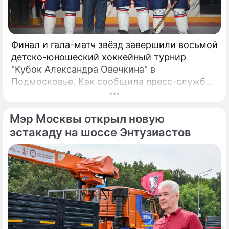
Финал и гала-матч звёзд завершили восьмой
детско-юношеский хоккейный турнир
"Кубок Александра Овечкина" в
Подмосковье. Как сообщила пресс-служба
регионального правительства, губернатор
Андрей Воробьёв вместе с Овечкиным
Мэр Москвы открыл новую
сделал символическое сбрасывание шайбы
на «Арене Мытищи».
эстакаду на шоссе Энтузиастов