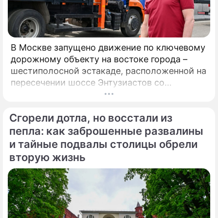
В Москве запущено движение по ключевому
дорожному объекту на востоке города –
шестиполосной эстакаде, расположенной на
пересечении шоссе Энтузиастов со
Свободным проспектом и Большим
Купавенским проездом. В церемонии
Сгорели дотла, но восстали из
открытия принял участие мэр Москвы
Сергей Собянин, который подчеркнул
пепла: как заброшенные развалины
стратегическую важность новой развязки
и тайные подвалы столицы обрели
для разгрузки одного из самых проблемных
вторую жизнь
участков магистрали.