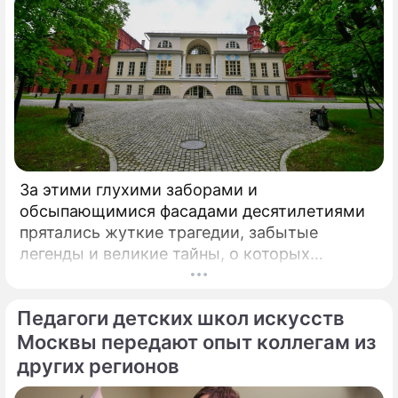
За этими глухими заборами и
обсыпающимися фасадами десятилетиями
прятались жуткие трагедии, забытые
легенды и великие тайны, о которых
миллионы прохожих даже не догадывались.
Французский писатель В.
Педагоги детских школ искусств
Москвы передают опыт коллегам из
других регионов