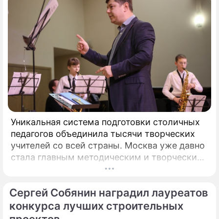
Уникальная система подготовки столичных
педагогов объединила тысячи творческих
учителей со всей страны. Москва уже давно
стала главным методическим и творческим
центром России, где рождаются самые
передовые практики воспитания молодых
Сергей Собянин наградил лауреатов
талантов.
конкурса лучших строительных