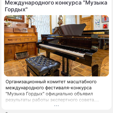
Международного конкурса "Музыка
Гордых"
Организационный комитет масштабного
международного фестиваля-конкурса
"Музыка Гордых" официально объявил
результаты работы экспертного совета.
После длительного и тщательного изучения
более чем двух тысяч заявок был