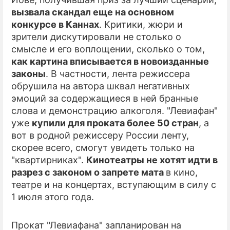
вызвала скандал еще на основном
ПРЕСС-РЕЛИЗЫ
конкурсе в Каннах
. Критики, жюри и
зрители дискутировали не столько о
О ПРОЕКТЕ
смысле и его воплощении, сколько о том,
как картина вписывается в новоизданные
законы
. В частности, лента режиссера
обрушила на автора шквал негативных
эмоций за содержащиеся в ней бранные
слова и демонстрацию алкоголя. "Левиафан"
уже
купили для проката более 50 стран
, а
вот в родной режиссеру России ленту,
скорее всего, смогут увидеть только на
"квартирниках".
Кинотеатры не хотят идти в
разрез с законом о запрете мата
в кино,
театре и на концертах, вступающим в силу с
1 июля этого года.
Прокат "Левиафана" запланирован на