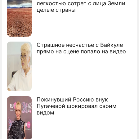
легкостью сотрет с лица Земли
Продолжение: В Каннах
целые страны
решили заработать
Россия стала фаворитом в Каннах
Страшное несчастье с Вайкуле
прямо на сцене попало на видео
Канны определились с фаворитами
Российский фильм стал триумфатором
Канн
Сюжеты
Покинувший Россию внук
Каннский кинофестиваль
Пугачевой шокировал своим
видом