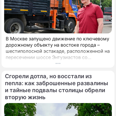
В Москве запущено движение по ключевому
дорожному объекту на востоке города –
шестиполосной эстакаде, расположенной на
пересечении шоссе Энтузиастов со
Свободным проспектом и Большим
Купавенским проездом. В церемонии
Сгорели дотла, но восстали из
открытия принял участие мэр Москвы
Сергей Собянин, который подчеркнул
пепла: как заброшенные развалины
стратегическую важность новой развязки
и тайные подвалы столицы обрели
для разгрузки одного из самых проблемных
вторую жизнь
участков магистрали.