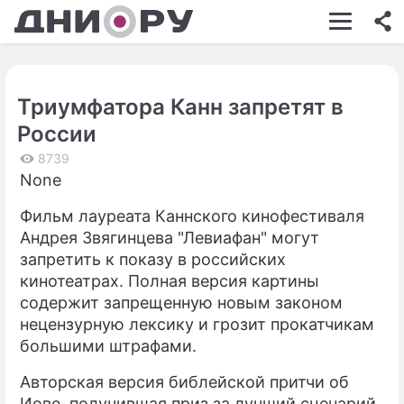
ШОУ-БИЗНЕС
АВТО
Триумфатора Канн запретят в
КИНО
России
НЕДВИЖИМОСТЬ
8739
None
ЗДОРОВЬЕ
Фильм лауреата Каннского кинофестиваля
ЭКОНОМИКА
Андрея Звягинцева "Левиафан" могут
ПРОИСШЕСТВИЯ
запретить к показу в российских
кинотеатрах. Полная версия картины
СОННИК
содержит запрещенную новым законом
нецензурную лексику и грозит прокатчикам
СТИЛЬ ЖИЗНИ
большими штрафами.
СЕРИАЛЫ
Авторская версия библейской притчи об
ИГРЫ
Иове, получившая приз за лучший сценарий,