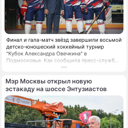
Финал и гала-матч звёзд завершили восьмой
детско-юношеский хоккейный турнир
"Кубок Александра Овечкина" в
Подмосковье. Как сообщила пресс-служба
регионального правительства, губернатор
Андрей Воробьёв вместе с Овечкиным
Мэр Москвы открыл новую
сделал символическое сбрасывание шайбы
на «Арене Мытищи».
эстакаду на шоссе Энтузиастов