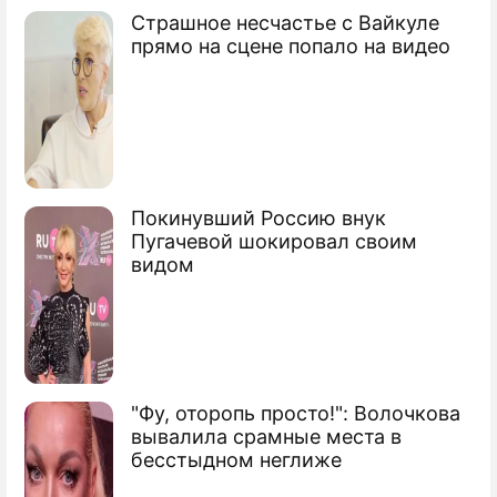
Страшное несчастье с Вайкуле
Шведский танк обзавелся турбиной
прямо на сцене попало на видео
Покинувший Россию внук
Пугачевой шокировал своим
видом
"Фу, оторопь просто!": Волочкова
вывалила срамные места в
бесстыдном неглиже