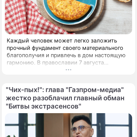
Каждый человек может легко заложить
прочный фундамент своего материального
благополучия и привлечь в дом настоящую
гармонию. В православии 7 августа
почитают память праведной Анны, матери
Пресвятой Богородицы.
"Чих-пых!": глава "Газпром-медиа"
жестко разоблачил главный обман
"Битвы экстрасенсов"