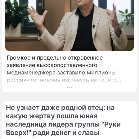
Громкое и предельно откровенное
заявление высокопоставленного
медиаменеджера заставило миллионы
россиян по-новому взглянуть на то, что
годами происходит на экране главного
развлекательного телеканала страны.
Генеральный директор мощнейшего
Не узнает даже родной отец: на
холдинга "Газпром-медиа" Александр Жаров
какую жертву пошла юная
решился на неожидаемый и крайне острый
наследница лидера группы "Руки
демарш.
Вверх!" ради денег и славы