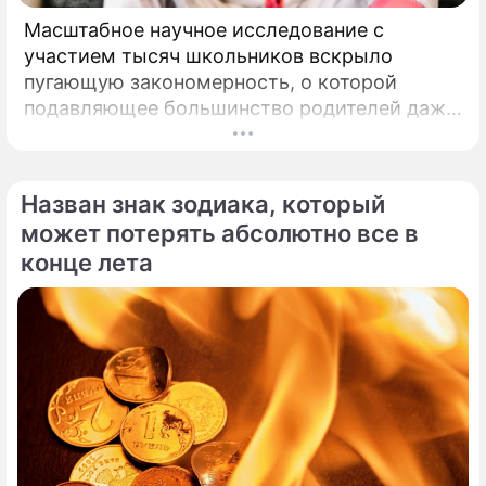
Масштабное научное исследование с
участием тысяч школьников вскрыло
пугающую закономерность, о которой
подавляющее большинство родителей даже
не догадывалось. Привычка дарить ребенку
смартфон с беспрепятственным доступом к
социальным сетям в младшем
Назван знак зодиака, который
подростковом возрасте обворачивается
может потерять абсолютно все в
скрытым провалом в учебе.
конце лета