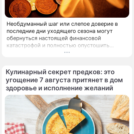
Необдуманный шаг или слепое доверие в
последние дни уходящего сезона могут
обернуться настоящей финансовой
катастрофой и полностью опустошить
кошелек. Известная шаманка и ясновидящая
Кажетта Ахметжанова выступила с
экстренным предупреждением для всех, кто
Кулинарный секрет предков: это
привык легкомысленно относиться к своим
угощение 7 августа притянет в дом
сбережениям.
здоровье и исполнение желаний