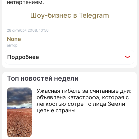
нетерпением.
Шоу-бизнес в Telegram
28 октября 2008, 10:50
None
автор
Подробнее
Топ новостей недели
Ужасная гибель за считанные дни:
По теме
объявлена катастрофа, которая с
легкостью сотрет с лица Земли
В Москве показали кроссовер Volvo
целые страны
XC60
Телохранителя напичкали
электроникой