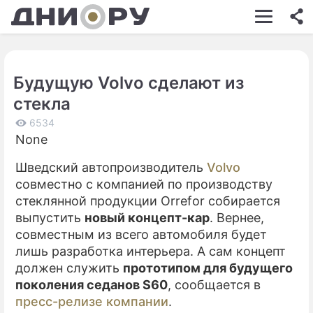
ШОУ-БИЗНЕС
АВТО
Будущую Volvo сделают из
КИНО
стекла
НЕДВИЖИМОСТЬ
6534
None
ЗДОРОВЬЕ
Шведский автопроизводитель
Volvo
ЭКОНОМИКА
совместно с компанией по производству
ПРОИСШЕСТВИЯ
стеклянной продукции Orrefor собирается
выпустить
новый концепт-кар
. Вернее,
СОННИК
совместным из всего автомобиля будет
лишь разработка интерьера. А сам концепт
СТИЛЬ ЖИЗНИ
должен служить
прототипом для будущего
СЕРИАЛЫ
поколения седанов S60
, сообщается в
пресс-релизе компании
.
ИГРЫ