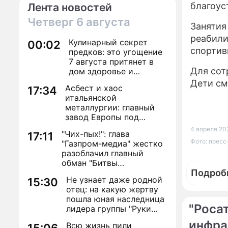
благоус
Лента новостей
Четверг
6 августа
Занятия
реабили
Кулинарный секрет
00:02
спортив
предков: это угощение
7 августа притянет в
Для сот
дом здоровье и
исполнение желаний
Дети см
Асбест и хаос
17:34
итальянской
металлургии: главный
завод Европы под
угрозой закрытия из-за
4 апреля 202
"Чих-пых!": глава
17:11
евробюрократии
Фото: прес
"Газпром-медиа" жестко
разоблачил главный
обман "Битвы
экстрасенсов"
Подроб
Не узнает даже родной
15:30
отец: на какую жертву
пошла юная наследница
"Роса
лидера группы "Руки
Вверх!" ради денег и
инфра
Всю жизнь пили