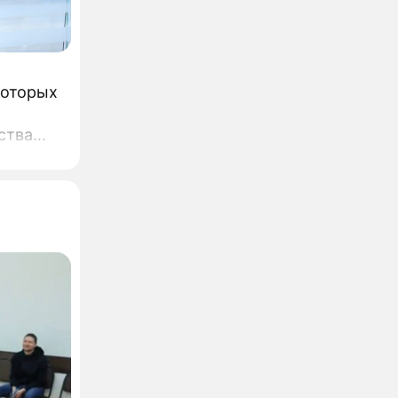
которых
ства