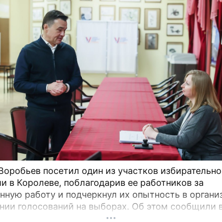
Воробьев посетил один из участков избирательн
и в Королеве, поблагодарив ее работников за
нную работу и подчеркнул их опытность в органи
нии голосований на выборах. Об этом сообщили в
правительства Подмосковья. «Свыше 36 тыс.