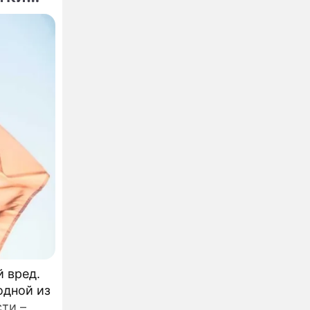
 вред.
одной из
ти –