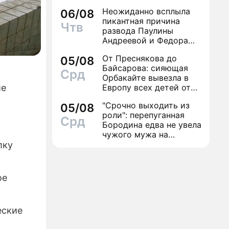
Неожиданно всплыла
06/08
ЕЛИЗЫ
пикантная причина
Чтв
развода Паулины
Е
Андреевой и Федора
Бондарчука
От Преснякова до
05/08
Байсарова: сияющая
Срд
и
Орбакайте вывезла в
Европу всех детей от
ие
разных мужчин
"Срочно выходить из
05/08
роли": перепуганная
Срд
Бородина едва не увела
чужого мужа на
красной дорожке
лку
ое
еские