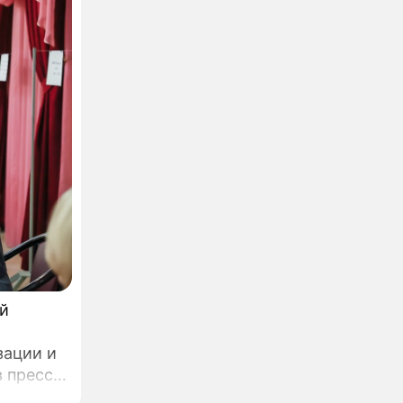
ой
зации и
 пресс-