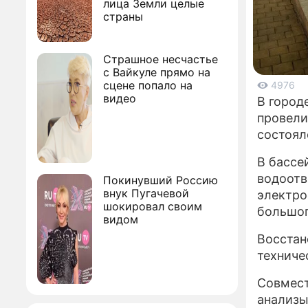
лица Земли целые
страны
Страшное несчастье
с Вайкуле прямо на
сцене попало на
4976
видео
В город
провели
состоял
В бассе
водоотв
Покинувший Россию
внук Пугачевой
электро
шокировал своим
большог
видом
Восстан
техниче
Совмест
анализы