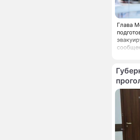
сделал важное
заявление
"Четырех мужей
13:36
Глава М
похоронила": Шаляпин
подгото
увлекся тяжелобольной
сказочно богатой дамой
эвакуир
сообщен
Павильоны здоровья с
12:46
Подмоск
бесплатной экспресс-
диагностикой
открываются в центре
Губер
Москвы
Ученые нашли способ
11:49
заблокировать самые
страшные воспоминания
Горы золота или
09:26
сокрушительный удар:
каким знакам зодиака
астрологи пророчат
счастье, а кому нищету
Ни в коем случае не
00:10
нарушайте этот