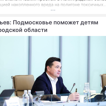
цией накопленного вреда на полигоне токсичных
енных отходов "Красный Бор".
ьев: Подмосковье поможет детям
родской области