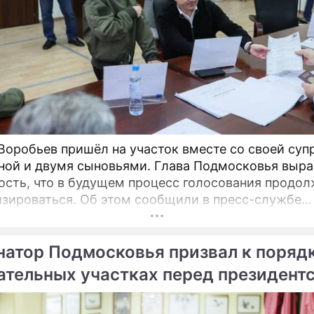
Воробьев пришёл на участок вместе со своей суп
ной и двумя сыновьями. Глава Подмосковья выра
ость, что в будущем процесс голосования продо
зироваться. Об этом сообщили в пресс-службе
льства региона. «Выборы — это всегда важно.
натор Подмосковья призвал к порядк
ательных участках перед президент
рами