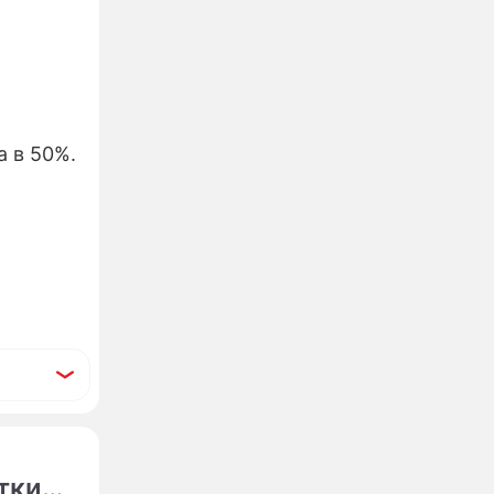
 в 50%.
тки