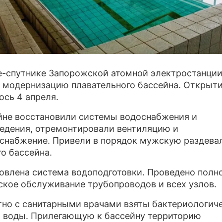
ПРЕСС-Р
О ПРОЕКТ
е-спутнике Запорожской атомной электростанци
 модернизацию плавательного бассейна. Открыт
ось 4 апреля.
йне восстановили системы водоснабжения и
едения, отремонтировали вентиляцию и
снабжение. Привели в порядок мужскую раздева
о бассейна.
овлена система водоподготовки. Проведено полн
ское обслуживание трубопроводов и всех узлов.
но с санитарными врачами взяты бактериологич
 воды. Прилегающую к бассейну территорию