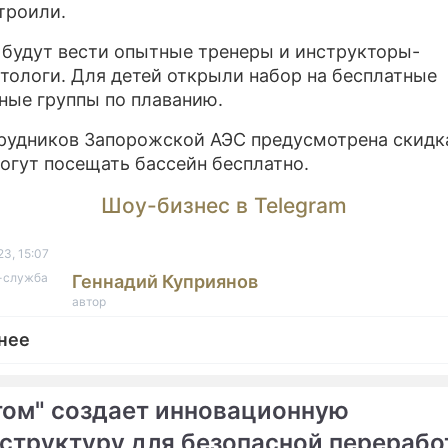
троили.
 будут вести опытные тренеры и инструкторы-
тологи. Для детей открыли набор на бесплатные
ные группы по плаванию.
рудников Запорожской АЭС предусмотрена скидка
огут посещать бассейн бесплатно.
Шоу-бизнес в Telegram
3, 15:07
с-служба
Геннадий Куприянов
автор
нее
том" создает инновационную
структуру для безопасной перерабо