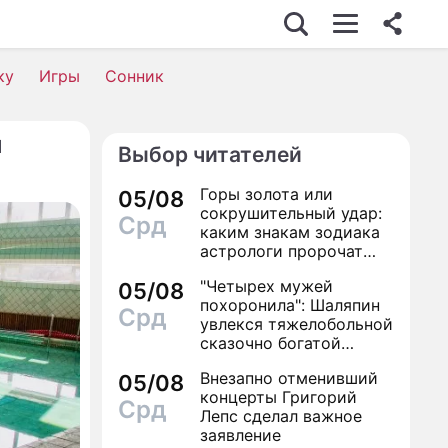
НЕС
ку
Игры
Сонник
й
Выбор читателей
ИМОСТЬ
Горы золота или
05/08
Е
сокрушительный удар:
Срд
каким знакам зодиака
КА
астрологи пророчат
счастье, а кому нищету
"Четырех мужей
СТВИЯ
05/08
похоронила": Шаляпин
Срд
увлекся тяжелобольной
сказочно богатой
дамой
ИЗНИ
Внезапно отменивший
05/08
концерты Григорий
Срд
Лепс сделал важное
заявление