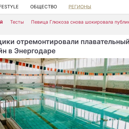
IFESTYLE
ОБЩЕСТВО
РЕГИОНЫ
ШОУ-БИЗ
ей
Тесты
Певица Глюкоза снова шокировала публи
АВТО
КИНО
ики отремонтировали плавательны
НЕДВИЖ
йн в Энергодаре
ЗДОРОВЬ
ЭКОНОМИ
ПРОИСШЕ
СОННИК
СТИЛЬ Ж
СЕРИАЛЫ
ИГРЫ