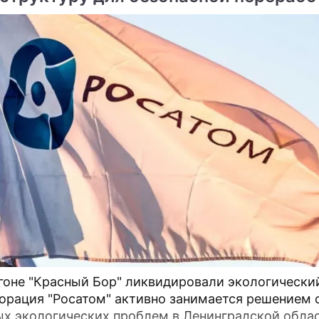
ме
ых отходов
ом" передал госпиталю
ского уникальные
ты для реанимации
гоне "Красный Бор" ликвидировали экологический
орация "Росатом" активно занимается решением 
х экологических проблем в Ленинградской облас