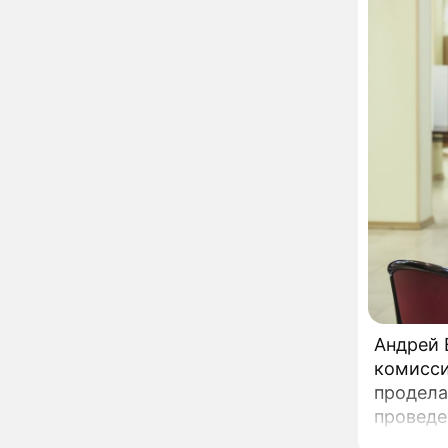
вернули исторический
облик
Собянин: Московские
13:29
проекты помогают
развитию регионов
Застуканный с поличным
12:14
Ваня Дмитриенко
жестко подставил
родную сестру
В Котельниках к началу
10:50
учебного года откроют
образовательный
комплекс почти на 2,5
тысячи мест
В сауну с 22-летним
10:47
юношей: неузнаваемая
Жанна Агузарова
Андрей 
ошарашила отдыхом с
комисси
молодым фаворитом
продела
В одном бюстгальтере и
09:17
заклепках: скандальная
проведе
Глюкоза ошарашила
службе 