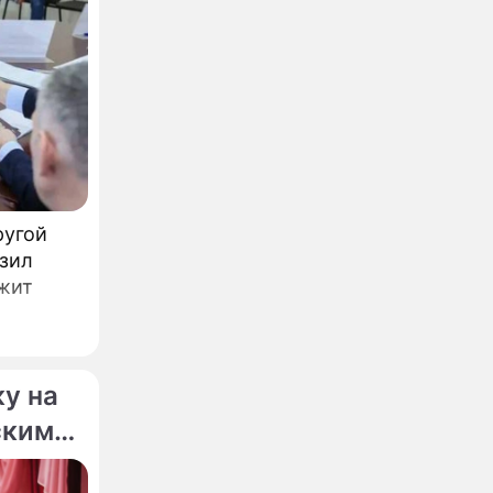
ругой
зил
лжит
у на
скими