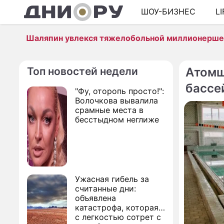
ШОУ-БИЗНЕС
L
Шаляпин увлекся тяжелобольной миллионерш
Топ новостей недели
Атомщ
бассе
"Фу, оторопь просто!":
Волочкова вывалила
срамные места в
бесстыдном неглиже
Ужасная гибель за
считанные дни:
объявлена
катастрофа, которая
с легкостью сотрет с