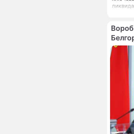
развода Паулины
ликвида
Андреевой и Федора
промышл
Бондарчука
Огонь с небес сожжет
00:22
урожай и дом:
Вороб
страшный запрет 6
Белго
августа, о котором
молчат старики
От Преснякова до
18:13
Байсарова: сияющая
Орбакайте вывезла в
Европу всех детей от
разных мужчин
"Срочно выходить из
17:19
роли": перепуганная
Бородина едва не увела
чужого мужа на красной
дорожке
Депутат Чаплин
15:14
предложил запретить
мойку машин и
торговлю во дворах
Внезапно отменивший
15:08
концерты Григорий Лепс