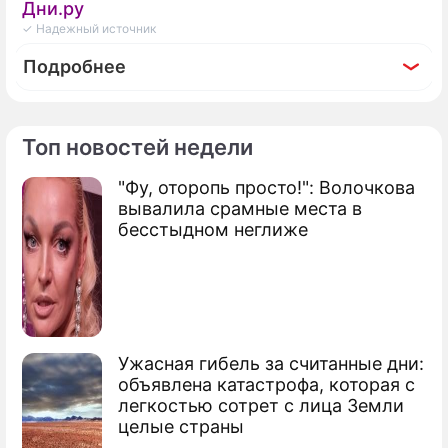
Дни.ру
✓ Надежный источник
Подробнее
Топ новостей недели
Фоторепортаж
"Фу, оторопь просто!": Волочкова
Кто из российских звезд обзавелся
вывалила срамные места в
недвижимостью в Дубае
бесстыдном неглиже
Ужасная гибель за считанные дни:
объявлена катастрофа, которая с
легкостью сотрет с лица Земли
целые страны