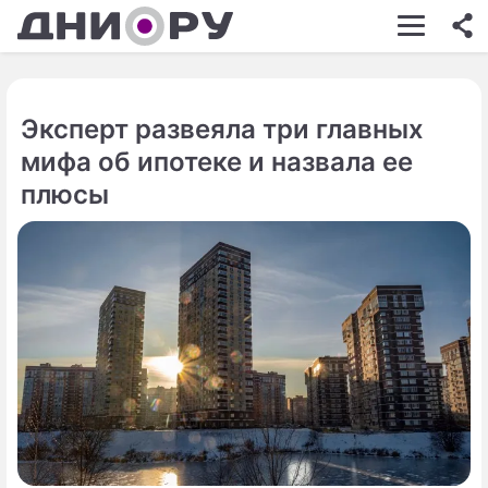
ШОУ-БИЗНЕС
АВТО
Эксперт развеяла три главных
КИНО
мифа об ипотеке и назвала ее
НЕДВИЖИМОСТЬ
плюсы
ЗДОРОВЬЕ
ЭКОНОМИКА
ПРОИСШЕСТВИЯ
СОННИК
СТИЛЬ ЖИЗНИ
СЕРИАЛЫ
ИГРЫ