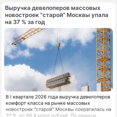
Выручка девелоперов массовых
новостроек "старой" Москвы упала
на 37 % за год
По теме
За год квартиры в России подорожали
на 14%
Жители каких регионов разоряются на
ипотеку
В I квартале 2026 года выручка девелоперов
комфорт класса на рынке массовых
новостроек "старой" Москвы сократилась на
37 %, до 69,4 млрд рублей. По данным