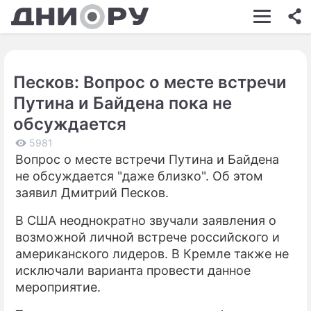
ШОУ-БИЗНЕС
АВТО
Песков: Вопрос о месте встречи
КИНО
Путина и Байдена пока не
НЕДВИЖИМОСТЬ
обсуждается
ЗДОРОВЬЕ
5981
Вопрос о месте встречи Путина и Байдена
ЭКОНОМИКА
не обсуждается "даже близко". Об этом
заявил Дмитрий Песков.
ПРОИСШЕСТВИЯ
В США неоднократно звучали заявления о
СОННИК
возможной личной встрече российского и
американского лидеров. В Кремле также не
СТИЛЬ ЖИЗНИ
исключали варианта провести данное
СЕРИАЛЫ
мероприятие.
ИГРЫ