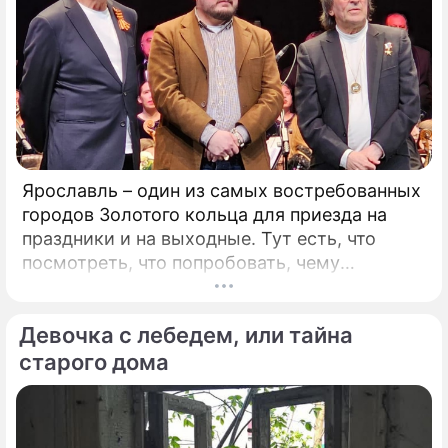
Ярославль – один из самых востребованных
городов Золотого кольца для приезда на
праздники и на выходные. Тут есть, что
посмотреть, что попробовать, чему
удивиться. Популяризации города во многом
способствует и Юрий Башмет, который уже
Девочка с лебедем, или тайна
на протяжении 17 лет устраивает тут
Международный музыкальный фестиваль.
старого дома
Этот форум, который проводит самый
известный альтист и дирижер страны, –
явление уникальное.