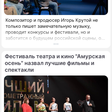
активность НАТО у российских границ
Джозеф Байден
Композитор и продюсер Игорь Крутой не
46-й президент США
только пишет замечательную музыку,
проводит конкурсы и фестивали, но и
заботится о будущем российской сцены, о
том, кто будет петь завтра. Именно для
этого с 2008 года он проводит конкурс
Фестиваль театра и кино "Амурская
"Детская Новая волна". Его задачи –
предоставлять юным артистам
осень" назвал лучшие фильмы и
возможность заявить о своём вокальном
спектакли
даровании на профессиональной сцене,
открывать слушателям новые имена
талантливых исполнителей из разных
городов России.