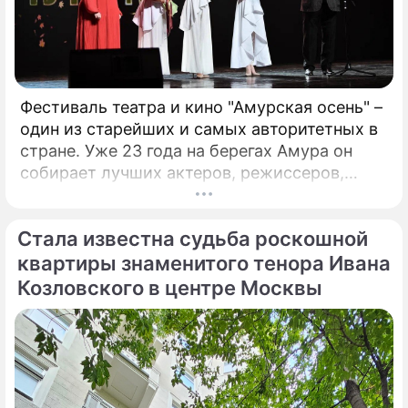
Фестиваль театра и кино "Амурская осень" –
один из старейших и самых авторитетных в
стране. Уже 23 года на берегах Амура он
собирает лучших актеров, режиссеров,
музыкантов. Недавно он стал
международным. Только что форум,
Стала известна судьба роскошной
который проходит в Благовещенске, назвал
победителей. Это те ленты и спектакли,
квартиры знаменитого тенора Ивана
которые обязательно надо посмотреть!
Козловского в центре Москвы
Зрителями фестиваля стали больше 17
тысяч человек, а гостями – свыше 400
человек.