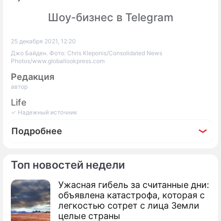
Шоу-бизнес в Telegram
25 декабря 2021, 12:20
Джо Байден. Фото: Chris Kleponis/Consolidated News
Photos/www.globallookpress.com
Редакция
автор
Life
✓ Надежный источник
Подробнее
Топ новостей недели
Ужасная гибель за считанные дни:
Фоторепортаж
объявлена катастрофа, которая с
Впервые с глазу на глаз: как прошла
легкостью сотрет с лица Земли
встреча Путина и Байдена в Женеве
целые страны