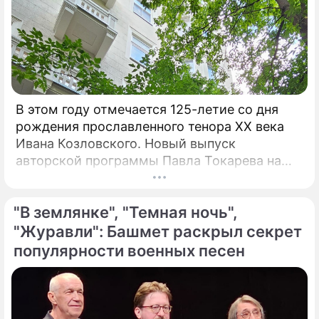
В этом году отмечается 125-летие со дня
рождения прославленного тенора XX века
Ивана Козловского. Новый выпуск
авторской программы Павла Токарева на
платформе VK "Сады искусств" посвящен
этому певцу. "С 30-х годов прошлого
"В землянке", "Темная ночь",
столетия Козловский являлся не просто
популярным певцом, а считался богом и
"Журавли": Башмет раскрыл секрет
идолом для всего советского народа", –
популярности военных песен
говорит Токарев.