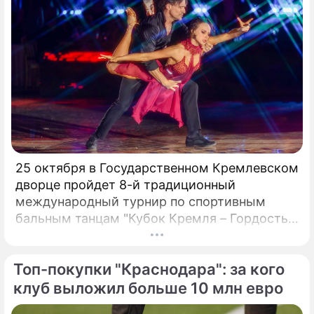
25 октября в Государственном Кремлевском
дворце пройдет 8-й традиционный
международный турнир по спортивным
бальным танцам "Кубок Кремля – Гордость
России!". Турнир с таким названием вот уже
четвертый год проводит Станислав Попов,
Топ-покупки "Краснодара": за кого
президент Российского Танцевального
Союза, заслуженный деятель искусств РФ,
клуб выложил больше 10 млн евро
народный артист России:«Наша страна