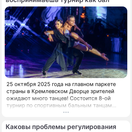
25 октября 2025 года на главном паркете
страны в Кремлевском Дворце зрителей
ожидают много танцев! Состоится 8-ой
турнир по спортивным бальным танцам
"Кубок Кремля – Гордость России!". Будет
разыграно четыре Кубка Кремля в
Каковы проблемы регулирования
европейской и латиноамериканской