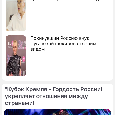
Сюжеты
Госдума седьмого созыва
Вячеслав Викторович Володин
председатель Госдумы России
Покинувший Россию внук
Пугачевой шокировал своим
видом
"Кубок Кремля – Гордость России!"
укрепляет отношения между
странами!