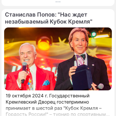
президент Российского танцевального
союза, заслуженный деятель искусств РФ,
Станислав Попов: "Нас ждет
народный артист России Станислав Попов.
незабываемый Кубок Кремля"
19 октября 2024 г. Государственный
Кремлевский Дворец гостеприимно
принимает в шестой раз "Кубок Кремля –
Гордость России!" – турнир по спортивным