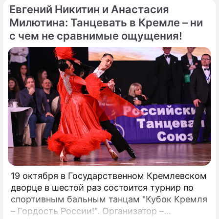
Евгений Никитин и Анастасия
возможности для расширения своего
присутствия. Однако наряду с
Милютина: Танцевать в Кремле – ни
преимуществами возникают и серьезные
с чем не сравнимые ощущения!
проблемы, особенно в нормативно-
правовой сфере. Понимание этих
препятствий имеет важное значение для
предприятий, рассматривающих
возможность внедрения Биткойна.
19 октября в Государственном Кремлевском
дворце в шестой раз состоится турнир по
спортивным бальным танцам "Кубок Кремля
– Гордость России!". Организатор –