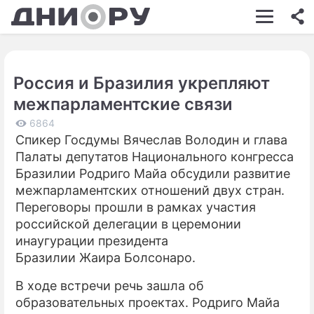
ШОУ-БИЗНЕС
АВТО
Россия и Бразилия укрепляют
КИНО
межпарламентские связи
НЕДВИЖИМОСТЬ
6864
Спикер Госдумы Вячеслав Володин и глава
ЗДОРОВЬЕ
Палаты депутатов Национального конгресса
ЭКОНОМИКА
Бразилии Родриго Майа обсудили развитие
межпарламентских отношений двух стран.
ПРОИСШЕСТВИЯ
Переговоры прошли в рамках участия
российской делегации в церемонии
СОННИК
инаугурации президента
СТИЛЬ ЖИЗНИ
Бразилии Жаира Болсонаро.
СЕРИАЛЫ
В ходе встречи речь зашла об
образовательных проектах. Родриго Майа
ИГРЫ