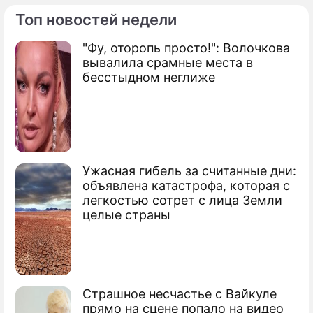
Топ новостей недели
"Фу, оторопь просто!": Волочкова
По теме
вывалила срамные места в
бесстыдном неглиже
Продолжение: Володин
поставил Думе задачи на
весеннюю сессию
Ужасная гибель за считанные дни:
объявлена катастрофа, которая с
легкостью сотрет с лица Земли
целые страны
Володин пригласил испанских
парламентариев в Москву
Володин встретит Новый год на борту
самолета
Страшное несчастье с Вайкуле
прямо на сцене попало на видео