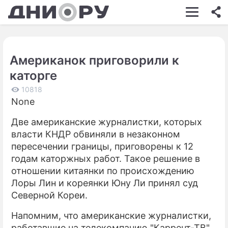
ШОУ-БИЗНЕС
АВТО
Американок приговорили к
КИНО
каторге
НЕДВИЖИМОСТЬ
10818
None
ЗДОРОВЬЕ
Две американские журналистки, которых
ЭКОНОМИКА
власти КНДР обвиняли в незаконном
ПРОИСШЕСТВИЯ
пересечении границы, приговорены к 12
годам каторжных работ. Такое решение в
СОННИК
отношении китаянки по происхождению
Лоры Лин и кореянки Юну Ли принял суд
СТИЛЬ ЖИЗНИ
Северной Кореи.
СЕРИАЛЫ
Напомним, что американские журналистки,
ИГРЫ
работавшие на телекомпанию "Каррент-ТВ",