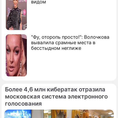
видом
Сюжеты
Ракеты Ким Чен Ира
"Фу, оторопь просто!": Волочкова
вывалила срамные места в
бесстыдном неглиже
Более 4,6 млн кибератак отразила
московская система электронного
голосования