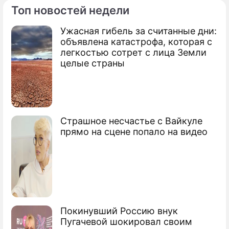
Топ новостей недели
Ужасная гибель за считанные дни:
По теме
объявлена катастрофа, которая с
легкостью сотрет с лица Земли
Продолжение: Кого любит сын
целые страны
Ким Чен Ира
Страшное несчастье с Вайкуле
прямо на сцене попало на видео
Подготовлен план военных ударов по
КНДР
Корея обвинила КНДР в нарушении
границы
Покинувший Россию внук
Россия и Китай готовят ответ Корее
Пугачевой шокировал своим