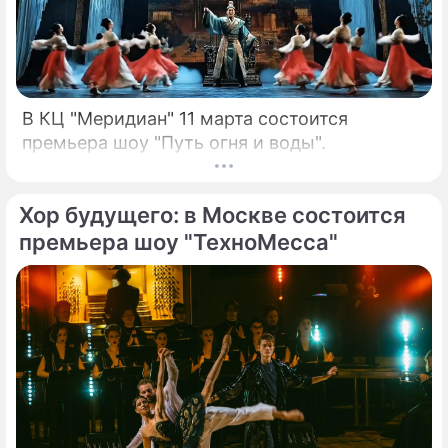
В КЦ "Меридиан" 11 марта состоится
премьера шоу "Путь огня и воды".
Хор будущего: в Москве состоится
премьера шоу "ТехноМесса"