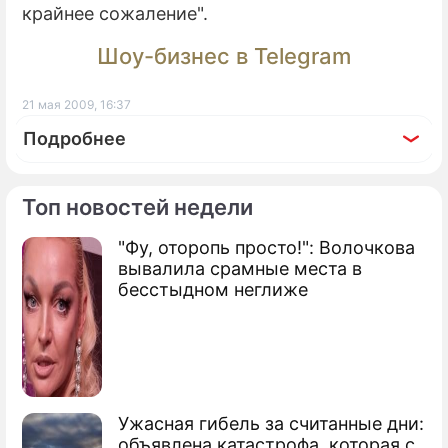
крайнее сожаление".
Шоу-бизнес в Telegram
21 мая 2009, 16:37
Подробнее
Топ новостей недели
"Фу, оторопь просто!": Волочкова
По теме
вывалила срамные места в
бесстыдном неглиже
Продолжение: Япония
присвоила себе Курилы
Ужасная гибель за считанные дни:
Япония жестко высказалась по Курилам
объявлена катастрофа, которая с