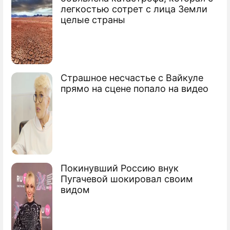
легкостью сотрет с лица Земли
Япония готовит закон о захвате Курил
целые страны
Японцы смогут ездить на Курилы без
виз
Сюжеты
Страшное несчастье с Вайкуле
прямо на сцене попало на видео
Борьба за Курильские острова
Покинувший Россию внук
Пугачевой шокировал своим
видом