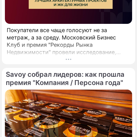
Покупатели все чаще голосуют не за
метраж, а за среду. Московский Бизнес
Клуб и премия "Рекорды Рынка
Недвижимости" провели исследование,
основанное на данных анализа звонков
отделов продаж и поисковых запросов,
Savoy собрал лидеров: как прошла
опросе 274 экспертов, аналитиков и топ-
менеджеров рынка недвижимости.
премия "Компания / Персона года"