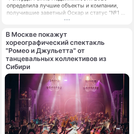
определила лучшие объекты и компании,
получившие заветный Оскар и статус "№1 на
рынке недвижимости". 17 сезон главной
премии в сфере девелопмента вновь
В Москве покажут
доказал: рынок живет рекордами.
хореографический спектакль
"Ромео и Джульетта" от
танцевальных коллективов из
Сибири