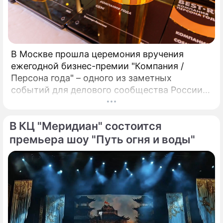
В Москве прошла церемония вручения
ежегодной бизнес-премии "Компания /
Персона года" – одного из заметных
событий для делового сообщества России.
Премия, учрежденная в 1998 году,
традиционно отмечает достижения
В КЦ "Меридиан" состоится
компаний, брендов и отдельных персон, чьи
результаты и коммуникации получают
премьера шоу "Путь огня и воды"
общественное признание. Программа
мероприятия включала не только
награждение лауреатов, но и показы
дизайнерских коллекций.