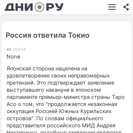
ШОУ-БИЗНЕС
АВТО
Россия ответила Токио
КИНО
НЕДВИЖИМОСТЬ
36934
None
ЗДОРОВЬЕ
Японская сторона нацелена на
ЭКОНОМИКА
удовлетворение своих неправомерных
претензий. Это подтверждает заявление
ПРОИСШЕСТВИЯ
выступавшего накануне в японском
парламенте премьер-министра страны Таро
СОННИК
Асо о том, что "продолжается незаконная
СТИЛЬ ЖИЗНИ
оккупация Россией Южных Курильских
островов". По словам официального
СЕРИАЛЫ
представителя российского МИД Андрея
Нестеренко, подобные заявления являются
ИГРЫ