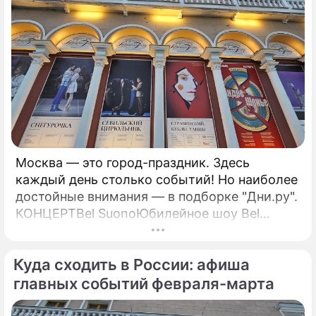
Москва — это город-праздник. Здесь
каждый день столько событий! Но наиболее
достойные внимания — в подборке "Дни.ру".
КОНЦЕРТBel SuonoЮбилейное шоу Bel
Suono "Нам 15 лет!" — это синтез классики,
современности и инноваций, объединенных
Куда сходить в России: афиша
в уникальном формате.
главных событий февраля-марта