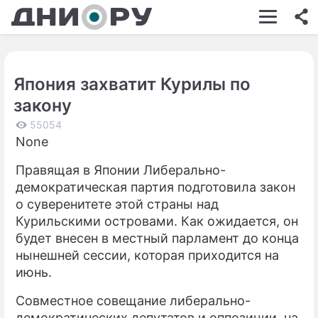
ШОУ-БИЗНЕС
АВТО
Япония захватит Курилы по
КИНО
закону
НЕДВИЖИМОСТЬ
55054
None
ЗДОРОВЬЕ
Правящая в Японии Либерально-
ЭКОНОМИКА
демократическая партия подготовила закон
ПРОИСШЕСТВИЯ
о суверенитете этой страны над
Курильскими островами. Как ожидается, он
СОННИК
будет внесен в местный парламент до конца
нынешней сессии, которая приходится на
СТИЛЬ ЖИЗНИ
июнь.
СЕРИАЛЫ
Совместное совещание либерально-
ИГРЫ
демократических депутатов и оппозиции, на