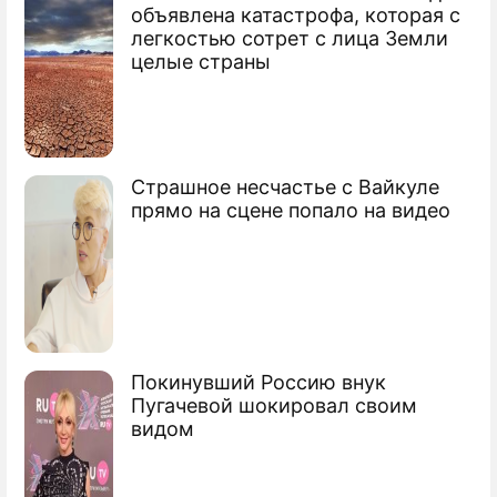
По теме
объявлена катастрофа, которая с
легкостью сотрет с лица Земли
Продолжение: Асо высказал
целые страны
свой взгляд на Курилы
Страшное несчастье с Вайкуле
прямо на сцене попало на видео
Россия и Япония обсудят мирный
договор
Японцы смогут ездить на Курилы без
виз
Покинувший Россию внук
Япония отказалась от раздела Курил
Пугачевой шокировал своим
видом
Сюжеты
Борьба за Курильские острова