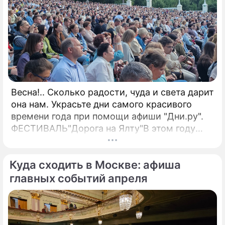
Весна!.. Сколько радости, чуда и света дарит
она нам. Украсьте дни самого красивого
времени года при помощи афиши "Дни.ру".
ФЕСТИВАЛЬ"Дорога на Ялту"В этом году
оргкомитет получил 172 заявки от
вокалистов из 58 стран.
Куда сходить в Москве: афиша
главных событий апреля