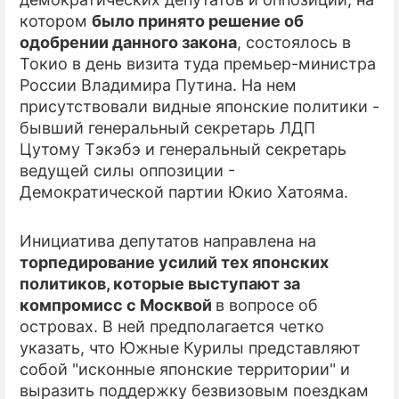
котором
было принято решение об
ПРЕСС-РЕЛИЗЫ
одобрении данного закона
, состоялось в
Токио в день визита туда премьер-министра
О ПРОЕКТЕ
России Владимира Путина. На нем
присутствовали видные японские политики -
бывший генеральный секретарь ЛДП
Цутому Тэкэбэ и генеральный секретарь
ведущей силы оппозиции -
Демократической партии Юкио Хатояма.
Инициатива депутатов направлена на
торпедирование усилий тех японских
политиков, которые выступают за
компромисс с Москвой
в вопросе об
островах. В ней предполагается четко
указать, что Южные Курилы представляют
собой "исконные японские территории" и
выразить поддержку безвизовым поездкам