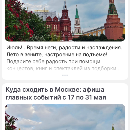
Июль!.. Время неги, радости и наслаждения.
Лето в зените, настроение на подъеме!
Подарите себе радость при помощи
концертов, книг и спектаклей из подборки
"Дни.ру"! КНИГА"Исповедь пиарщика"
Известный своими провокационными PR-
Куда сходить в Москве: афиша
кейсами эксперт федеральных каналов
Александр Андрианов предлагает взглянуть
главных событий с 17 по 31 мая
на современный маркетинг без прикрас при
помощи книги "Исповедь пиарщика".