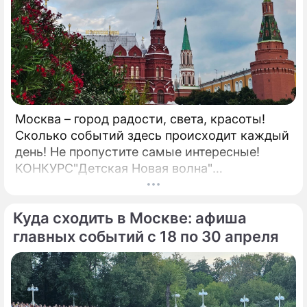
Москва – город радости, света, красоты!
Сколько событий здесь происходит каждый
день! Не пропустите самые интересные!
КОНКУРС"Детская Новая волна"
Всероссийский детский вокальный конкурс
"Детская Новая волна – 2026" проводится
Куда сходить в Москве: афиша
при поддержке Министерства просвещения
Российской Федерации.
главных событий с 18 по 30 апреля