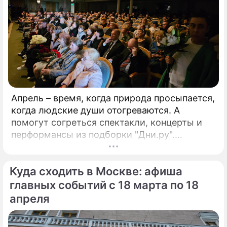
Апрель – время, когда природа просыпается,
когда людские души отогреваются. А
помогут согреться спектакли, концерты и
перформансы из подборки "Дни.ру".
ГАСТРОЛИ"Материнское сердце"Открытый
фестиваль искусств "Черешневый лес"
Куда сходить в Москве: афиша
представляют московские гастроли
Большого драматического театра им.
главных событий с 18 марта по 18
апреля