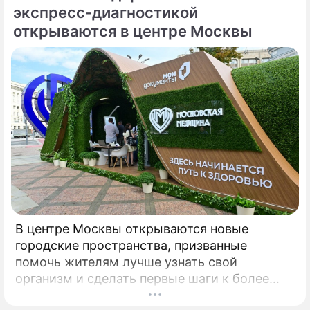
разному, пояснил депутат Госдумы,
экспресс-диагностикой
председатель Союза дачников
открываются в центре Москвы
Подмосковья» Никита Чаплин.
В центре Москвы открываются новые
городские пространства, призванные
помочь жителям лучше узнать свой
организм и сделать первые шаги к более
осознанному отношению к здоровью. Речь