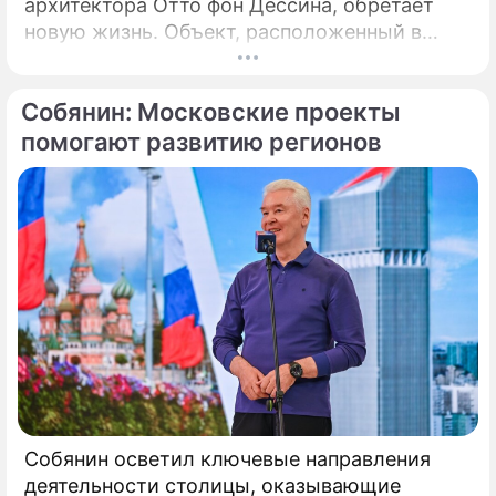
архитектора Отто фон Дессина, обретает
новую жизнь. Объект, расположенный в
глубине Потаповского переулка среди
традиционных московских двориков, имеет
Собянин: Московские проекты
статус элемента
историко‑градостроительной среды.
помогают развитию регионов
Собянин осветил ключевые направления
деятельности столицы, оказывающие