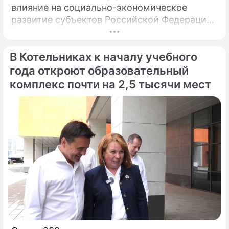
влияние на социально-экономическое
развитие субъектов Российской Федерации.
Сергей Собянин акцентировал внимание на
значимой роли Москвы в формировании
В Котельниках к началу учебного
федерального бюджета и обеспечении
сбалансированности региональных
года откроют образовательный
финансов.
комплекс почти на 2,5 тысячи мест