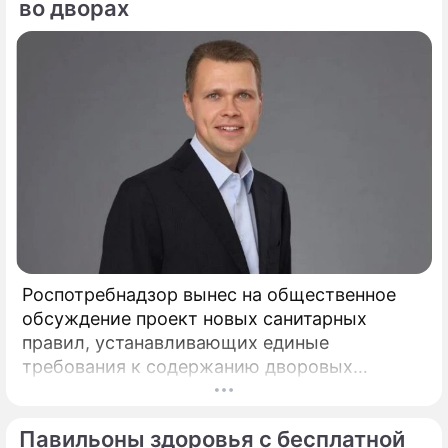
во дворах
Роспотребнадзор вынес на общественное
обсуждение проект новых санитарных
правил, устанавливающих единые
требования к содержанию дворовых
территорий. Документ вводит на
федеральном уровне нормы, которые ранее
Павильоны здоровья с бесплатной
либо отсутствовали, либо трактовались по-