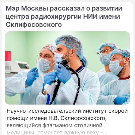
идет о павильонах здоровья, которые
Мэр Москвы рассказал о развитии
начинают работу на столичных бульварах в
рамках масштабного городского проекта
центра радиохирургии НИИ имени
«Лето в Москве».
Склифосовского
Научно-исследовательский институт скорой
помощи имени Н.В. Склифосовского,
являющийся флагманом столичной
медицины, отмечает важную веху –