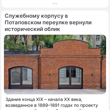
десятилетие работы Центра радиохирургии.
За этот период медицинское подразделение
Служебному корпусу в
не только стало уникальной точкой на карте
московского здравоохранения, но и
Потаповском переулке вернули
превратилось в надежду для тысяч
исторический облик
пациентов со всей страны.
Здание конца XIX – начала XX века,
возведенное в 1889–1891 годах по проекту