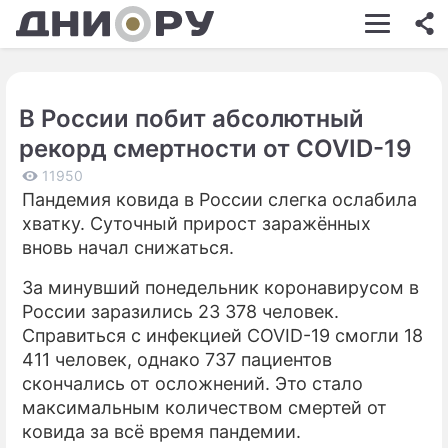
ШОУ-БИЗНЕС
АВТО
В России побит абсолютный
КИНО
рекорд смертности от COVID-19
НЕДВИЖИМОСТЬ
11950
Пандемия ковида в России слегка ослабила
ЗДОРОВЬЕ
хватку. Суточный прирост заражённых
ЭКОНОМИКА
вновь начал снижаться.
ПРОИСШЕСТВИЯ
За минувший понедельник коронавирусом в
России заразились 23 378 человек.
СОННИК
Справиться с инфекцией COVID-19 смогли 18
411 человек, однако 737 пациентов
СТИЛЬ ЖИЗНИ
скончались от осложнений. Это стало
СЕРИАЛЫ
максимальным количеством смертей от
ковида за всё время пандемии.
ИГРЫ