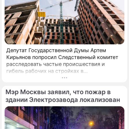
Депутат Государственной Думы Артем
Кирьянов попросил Следственный комитет
расследовать частые происшествия и
гибель рабочих на стройках в
Калининградской области.
Соответствующее обращение (копия есть в
Мэр Москвы заявил, что пожар в
распоряжении редакции) депутат направил
6 февраля 2025 года председателю СК РФ
здании Электрозавода локализован
Александру Бастрыкину. В письме Кирьянов
отмечает, что число несчастных случаев в
регионе продолжает расти.