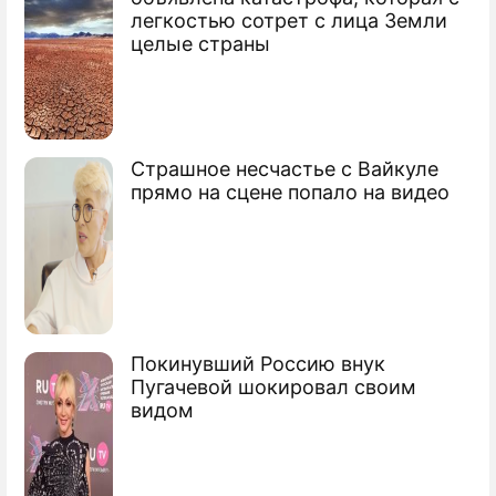
легкостью сотрет с лица Земли
Продолжение: Названы округа
целые страны
Подмосковья с самым
большим количеством
зараженных COVID-19
Страшное несчастье с Вайкуле
прямо на сцене попало на видео
Названы отличительные симптомы
штамма "дельта"
Сюжеты
Коронавирус в России
Покинувший Россию внук
Пугачевой шокировал своим
видом