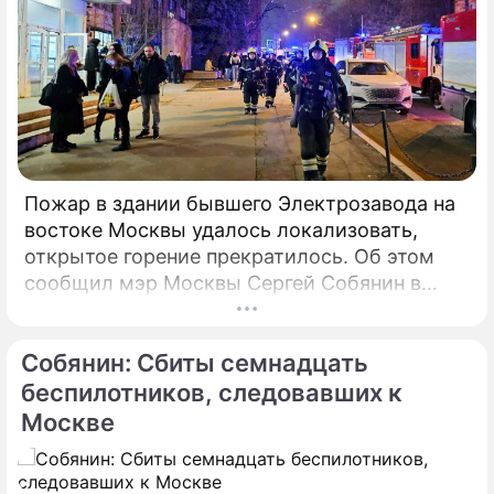
Пожар в здании бывшего Электрозавода на
востоке Москвы удалось локализовать,
открытое горение прекратилось. Об этом
сообщил мэр Москвы Сергей Собянин в
своем Telegram-канале. По его словам, в
настоящий момент силами МЧС
Собянин: Сбиты семнадцать
предпринимаются все меры по ликвидации
пожара.
беспилотников, следовавших к
Москве