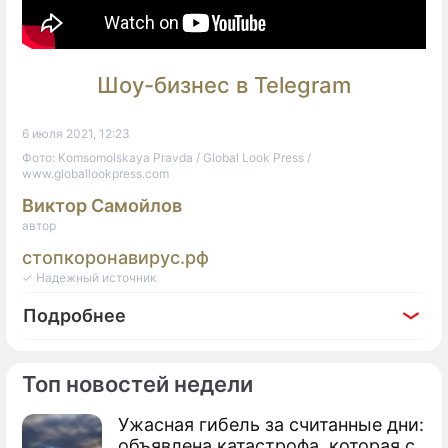
Шоу-бизнес в Telegram
6 июля 2021, 12:23
Фото: Komsomolskaya Pravda / Global Look Press /
www.globallookpress.com
Виктор Самойлов
автор
стопкоронавирус.рф
✓ Надежный источник
Подробнее
Топ новостей недели
Ужасная гибель за считанные дни:
По теме
объявлена катастрофа, которая с