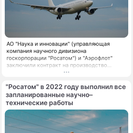
АО "Наука и инновации" (управляющая
компания научного дивизиона
госкорпорации "Росатом") и "Аэрофлот"
заключили контракт на производство
воздушных фильтров для систем
вентиляции самолетов зарубежного
"Росатом" в 2022 году выполнил все
производства. Компании первыми в России
реализовали совместный проект по
запланированные научно–
созданию отечественных воздушных
технические работы
фильтров для систем вентиляции в салонах
самолетов иностранного производства.