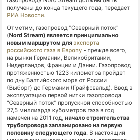
газопровода Nord Stream должны быть
получены до конца текущего года, передает
РИА Новости
.
Отметим, газопровод "Северный поток"
(
Nord Stream) является принципиально
новым маршрутом для
экспорта
российского газа в Европу
- прежде всего,
на рынки Германии, Великобритании,
Нидерландов, Франции и Дании. Газопровод
протяженностью 1223 километра пройдет
по дну Балтийского моря от России
(Выборг) до Германии (Грайфсвальд). Ввод в
эксплуатацию первой нитки газопровода
"Северный поток" пропускной способностью
27,5 миллиарда кубометров газа в год
намечен на 2011 год,
начало строительства
трубопровода запланировано на первую
половину следующего года
. В настоящий