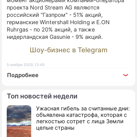
момент акционерами компании-оператора
проекта Nord Stream AG являются
российский "Газпром" - 51% акций,
германские Wintershall Holding и E.ON
Ruhrgas - по 20% акций, а также
нидерландская Gasunie - 9% акций.
Шоу-бизнес в Telegram
5 ноября 2009, 13:49
Подробнее
Топ новостей недели
Ужасная гибель за считанные дни:
По теме
объявлена катастрофа, которая с
легкостью сотрет с лица Земли
Продолжение: Бриллианты
целые страны
теряют в цене