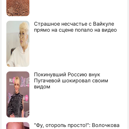
Путин призвал "раскошелиться" для
Страшное несчастье с Вайкуле
Киева
прямо на сцене попало на видео
Эстонцы выступили против "Северного
потока"
Российский газ придет в Финляндию по
морю
Покинувший Россию внук
Пугачевой шокировал своим
Сюжеты
видом
Ресурсы
"Фу, оторопь просто!": Волочкова