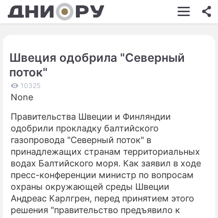
ШОУ-БИЗНЕС
АВТО
Швеция одобрила "Северный
КИНО
поток"
НЕДВИЖИМОСТЬ
10325
None
ЗДОРОВЬЕ
Правительства Швеции и Финляндии
ЭКОНОМИКА
одобрили прокладку балтийского
ПРОИСШЕСТВИЯ
газопровода "Северный поток" в
принадлежащих странам территориальных
СОННИК
водах Балтийского моря. Как заявил в ходе
пресс-конференции министр по вопросам
СТИЛЬ ЖИЗНИ
охраны окружающей среды Швеции
СЕРИАЛЫ
Андреас Карлгрен, перед принятием этого
решения "правительство предъявило к
ИГРЫ