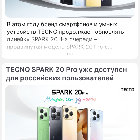
В этом году бренд смартфонов и умных
устройств TECNO продолжает обновлять
линейку SPARK 20. На очереди –
продвинутая модель SPARK 20 Pro с
крутыми камерами, мощным процессором
и премиальным дизайном. Рассказываем
TECNO SPARK 20 Pro уже доступен
обо всем по порядку. КамераОдно из
ключевых отличий SPARK 20 Pro от
для российских пользователей
стандартной модели – основная камера на
108 Мп, которая впервые появляется в
линейке SPARK.