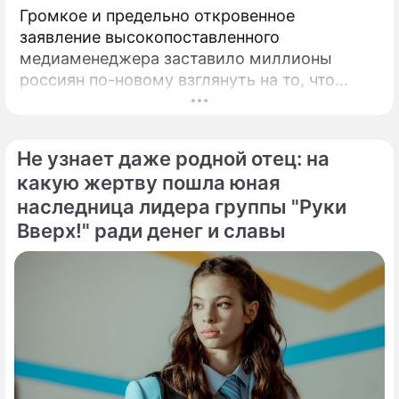
Громкое и предельно откровенное
заявление высокопоставленного
медиаменеджера заставило миллионы
россиян по-новому взглянуть на то, что
годами происходит на экране главного
развлекательного телеканала страны.
Генеральный директор мощнейшего
Не узнает даже родной отец: на
холдинга "Газпром-медиа" Александр Жаров
какую жертву пошла юная
решился на неожидаемый и крайне острый
наследница лидера группы "Руки
демарш.
Вверх!" ради денег и славы