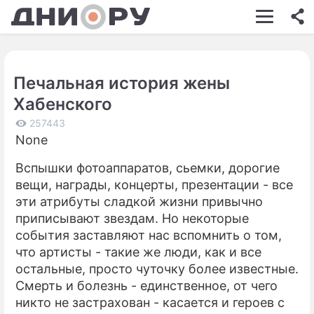
ШОУ-БИЗНЕС
АВТО
Печальная история жены
КИНО
Хабенского
НЕДВИЖИМОСТЬ
257443
None
ЗДОРОВЬЕ
Вспышки фотоаппаратов, сьемки, дорогие
ЭКОНОМИКА
вещи, награды, концерты, презентации - все
ПРОИСШЕСТВИЯ
эти атрибуты сладкой жизни привычно
приписывают звездам. Но некоторые
СОННИК
события заставляют нас вспомнить о том,
что артисты - такие же люди, как и все
СТИЛЬ ЖИЗНИ
остальные, просто чуточку более известные.
СЕРИАЛЫ
Смерть и болезнь - единственное, от чего
никто не застрахован - касается и героев с
ИГРЫ