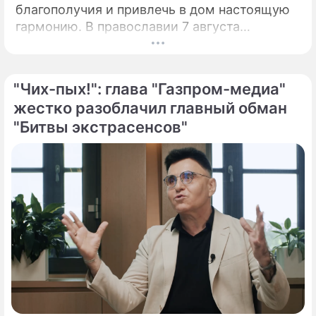
благополучия и привлечь в дом настоящую
гармонию. В православии 7 августа
почитают память праведной Анны, матери
Пресвятой Богородицы.
"Чих-пых!": глава "Газпром-медиа"
жестко разоблачил главный обман
"Битвы экстрасенсов"