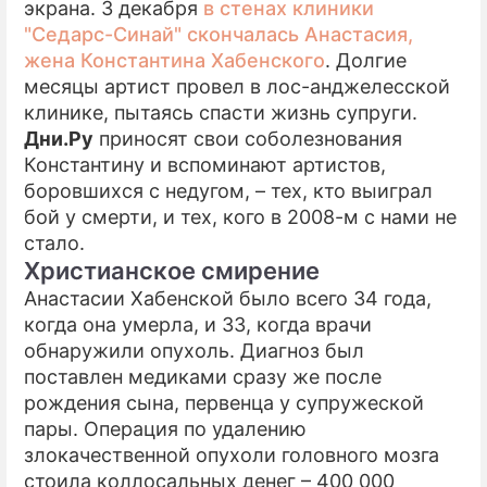
экрана. 3 декабря
в стенах клиники
"Седарс-Синай" скончалась Анастасия,
ПРЕСС-РЕЛИЗЫ
жена Константина Хабенского
. Долгие
О ПРОЕКТЕ
месяцы артист провел в лос-анджелесской
клинике, пытаясь спасти жизнь супруги.
Дни.Ру
приносят свои соболезнования
Константину и вспоминают артистов,
боровшихся с недугом, – тех, кто выиграл
бой у смерти, и тех, кого в 2008-м с нами не
стало.
Христианское смирение
Анастасии Хабенской было всего 34 года,
когда она умерла, и 33, когда врачи
обнаружили опухоль. Диагноз был
поставлен медиками сразу же после
рождения сына, первенца у супружеской
пары. Операция по удалению
злокачественной опухоли головного мозга
стоила коллосальных денег – 400 000