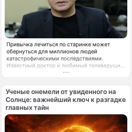
Привычка лечиться по старинке может
обернуться для миллионов людей
катастрофическими последствиями.
Известный доктор и любимый телеведущий
миллионов Александр Мясников обратил
внимание на колоссальный переворот в
мировой медицине, который буквально
Ученые онемели от увиденного на
перечеркнул все наши прошлые
Солнце: важнейший ключ к разгадке
представления о здоровье.
главных тайн