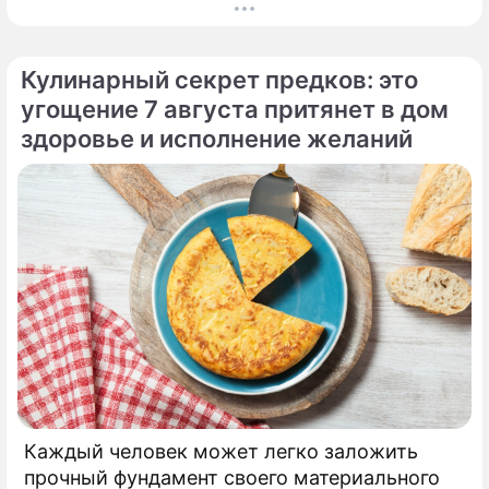
кошелек. Известная шаманка и ясновидящая
Кажетта Ахметжанова выступила с
экстренным предупреждением для всех, кто
Кулинарный секрет предков: это
привык легкомысленно относиться к своим
угощение 7 августа притянет в дом
сбережениям.
здоровье и исполнение желаний
Каждый человек может легко заложить
прочный фундамент своего материального