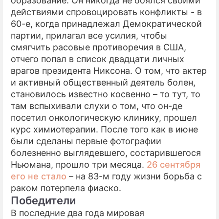
образование. Он никогда не боялся своими
действиями спровоцировать конфликты - в
60-е, когда принадлежал Демократической
партии, прилагал все усилия, чтобы
смягчить расовые противоречия в США,
отчего попал в список двадцати личных
врагов президента Никсона. О том, что актер
и активный общественный деятель болен,
становилось известно косвенно – то тут, то
там вспыхивали слухи о том, что он-де
посетил онкологическую клинику, прошел
курс химиотерапии. После того как в июне
были сделаны первые фотографии
болезненно выглядевшего, состарившегося
Ньюмана, прошло три месяца.
26 сентября
его не стало
– на 83-м году жизни борьба с
раком потерпела фиаско.
Победители
В последние два года мировая