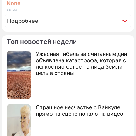
None
автор
Подробнее
Топ новостей недели
Ужасная гибель за считанные дни:
По теме
объявлена катастрофа, которая с
легкостью сотрет с лица Земли
Хилари Суонк вырезали опухоль
целые страны
У Эвана Макгрегора обнаружили рак
кожи
Врачи спасают жизнь Элизабет Тейлор
Страшное несчастье с Вайкуле
прямо на сцене попало на видео