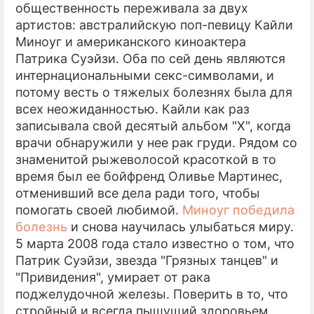
общественность переживала за двух
артистов: австралийскую поп-певицу Кайли
Миноуг и американского киноактера
Патрика Суэйзи. Оба по сей день являются
интернациональными секс-символами, и
потому весть о тяжелых болезнях была для
всех неожиданностью. Кайли как раз
записывала свой десятый альбом "Х", когда
врачи обнаружили у нее рак груди. Рядом со
знаменитой рыжеволосой красоткой в то
время был ее бойфренд Оливье Мартинес,
отменивший все дела ради того, чтобы
помогать своей любимой.
Миноуг победила
болезнь
и снова научилась улыбаться миру.
5 марта 2008 года стало известно о том, что
Патрик Суэйзи, звезда "Грязных танцев" и
"Привидения", умирает от рака
поджелудочной железы. Поверить в то, что
стройный и всегда пышущий здоровьем