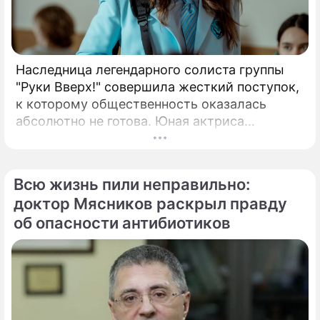
Наследница легендарного солиста группы
"Руки Вверх!" совершила жесткий поступок,
к которому общественность оказалась
абсолютно не готова. Юная актриса
Вероника Жукова, дочь бессменного лидера
группы "Руки Вверх!" Сергея Жукова,
заставила взрогнуть своих многочисленных
Всю жизнь пили неправильно:
поклонников.
доктор Мясников раскрыл правду
об опасности антибиотиков